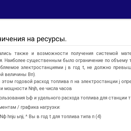
ничения на ресурсы.
ались также и возможности получения системой матер
я. Наиболее существенным было ограничение по объему т
ебляемое электростанциями j в год t, не должно прев
ой величины Вп).
 этом годовой расход топлива п на электростанции j оп
и мощности Nnjh, ее числа часов
ользования Ьф и удельного расхода топлива для станции ти
ментам / графика нагрузки:
Nф hnju ьnji, ^ Вы в год t для топлива типа п (4)