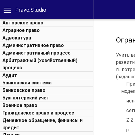
Pravo.Studio
Авторское право
Аграрное право
Адвокатура
Огра
Административное право
Административный процесс
Учитыв
Арбитражный (хозяйственный)
развити
процесс
п, потр
Аудит
(заданн
Банковская система
При
Банковское право
модел
Бухгалтерский учет
исп
Военное право
сег
Гражданское право и процесс
Z Z 
Денежное обращение, финансы и
кредит
j i