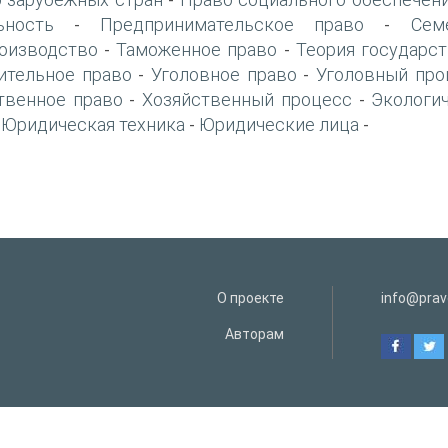
-
ьность
Предпринимательское право
Сем
-
-
оизводство
Таможенное право
Теория государст
-
-
ительное право
Уголовное право
Уголовный про
-
-
твенное право
Хозяйственный процесс
Экологи
-
-
Юридическая техника
Юридические лица
-
-
-
О проекте
info@prav
Авторам