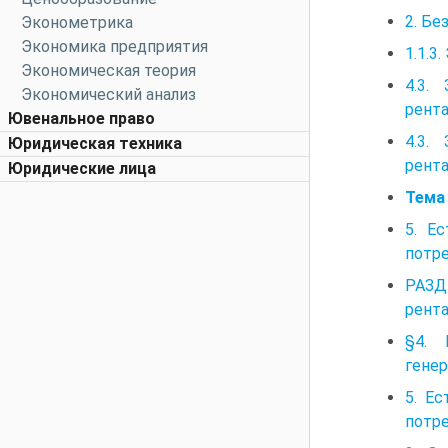
2. Бе
Эконометрика
Экономика предприятия
1.1.3
Экономическая теория
4.3.
Экономический анализ
рент
Ювенальное право
4.3.
Юридическая техника
рент
Юридические лица
Тема
5. Е
потре
РАЗД
рента
§4. 
гене
5. Е
потре