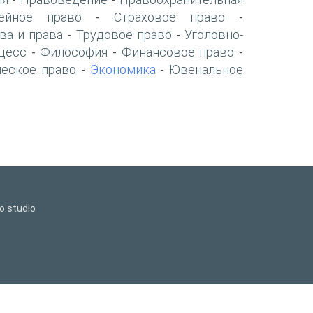
-
-
ейное право
Страховое право
-
-
ва и права
Трудовое право
Уголовно-
-
-
цесс
Философия
Финансовое право
-
-
-
ческое право
Экономика
Ювенальное
-
-
o.studio