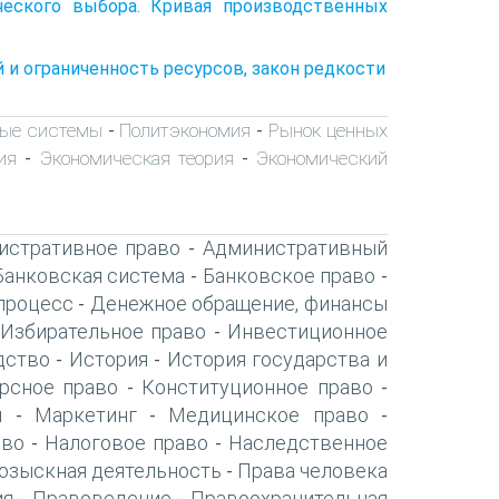
ческого выбора. Кривая производственных
 и ограниченность ресурсов, закон редкости
ые системы
Политэкономия
Рынок ценных
-
-
ия
Экономическая теория
Экономический
-
-
истративное право
Административный
-
Банковская система
Банковское право
-
-
процесс
Денежное обращение, финансы
-
Избирательное право
Инвестиционное
-
дство
История
История государства и
-
-
рсное право
Конституционное право
-
-
я
Маркетинг
Медицинское право
-
-
-
аво
Налоговое право
Наследственное
-
-
озыскная деятельность
Права человека
-
ия
Правоведение
Правоохранительная