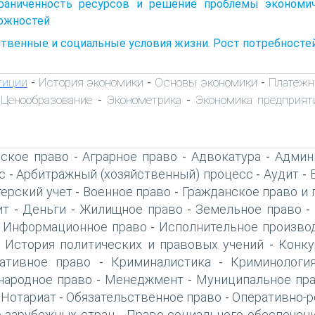
граниченность ресурсов и решение проблемы экономи
ожностей
твенные и социальные условия жизни. Рост потребностей
тиции
История экономики
Основы экономики
Платежн
-
-
-
Ценообразование
Эконометрика
Экономика предприят
-
-
-
ское право
Аграрное право
Адвокатура
Админ
-
-
-
с
Арбитражный (хозяйственный) процесс
Аудит
-
-
-
терский учет
Военное право
Гражданское право и 
-
-
ит
Деньги
Жилищное право
Земельное право
-
-
-
-
Информационное право
Исполнительное произво
-
-
История политических и правовых учений
Конку
-
-
ативное право
Криминалистика
Криминологи
-
-
ародное право
Менеджмент
Муниципальное пр
-
-
Нотариат
Обязательственное право
Оперативно-р
-
-
-
 зарубежных стран
Право социального обеспечен