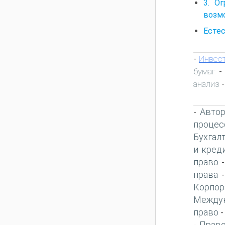
3. О
возм
Естес
Инвес
-
бумаг
анализ
-
Автор
-
процес
Бухгал
и кред
право
права
Корпор
Междун
право
Право