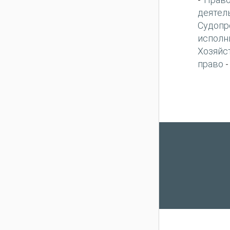
-
деятел
Судопр
исполн
Хозяйс
право