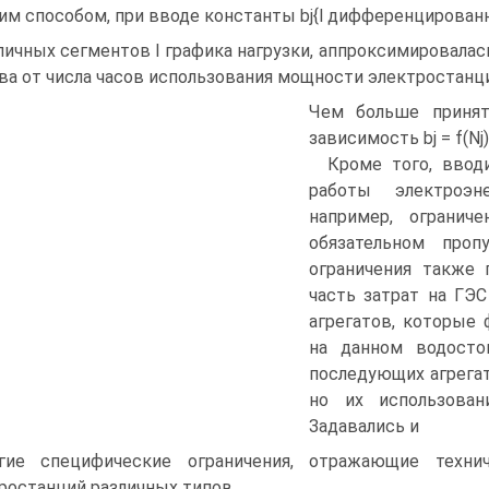
им способом, при вводе константы bj{l дифференцирован
личных сегментов I графика нагрузки, аппроксимировалас
ва от числа часов использования мощности электростанц
Чем больше принят
зависимость bj = f(Nj)
Кроме того, ввод
работы электроэн
например, огранич
обязательном про
ограничения также 
часть затрат на ГЭ
агрегатов, которые
на данном водосто
последующих агрегат
но их использова
Задавались и
гие специфические ограничения, отражающие техни
ростанций различных типов.