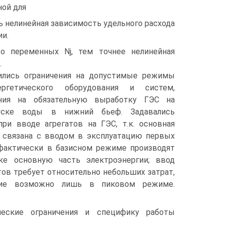
ной для
ь нелинейная зависимость удельного расхода
ии.
о переменных Nj, тем точнее нелинейная
.
ились ограничения на допустимые режимы
ергетического оборудования и систем,
ения на обязательную выработку ГЭС на
пуске воды в нижний бьеф. Задавались
при вводе агрегатов на ГЭС, т.к. основная
С связана с вводом в эксплуатацию первых
 фактически в базисном режиме производят
ке основную часть электроэнергии; ввод
ов требует относительно небольших затрат,
ние возможно лишь в пиковом режиме.
ческие ограничения и специфику работы