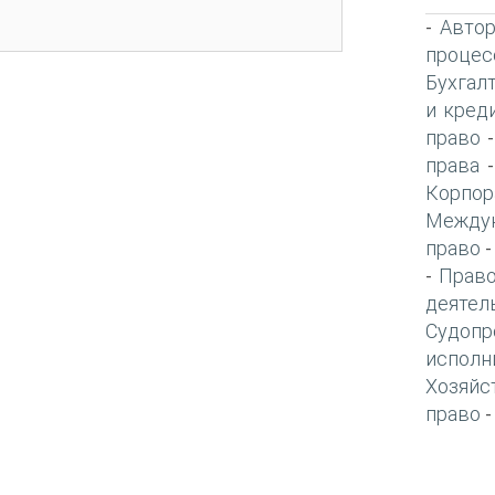
Автор
-
процес
Бухгал
и кред
право
права
Корпор
Междун
право
Право
-
деятел
Судопр
исполн
Хозяйс
право