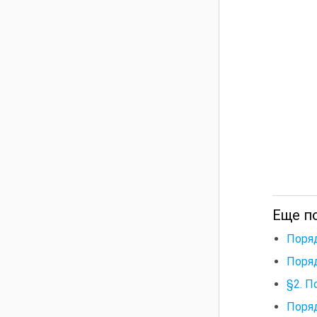
Еще п
Поря
Поряд
§2. П
Поря