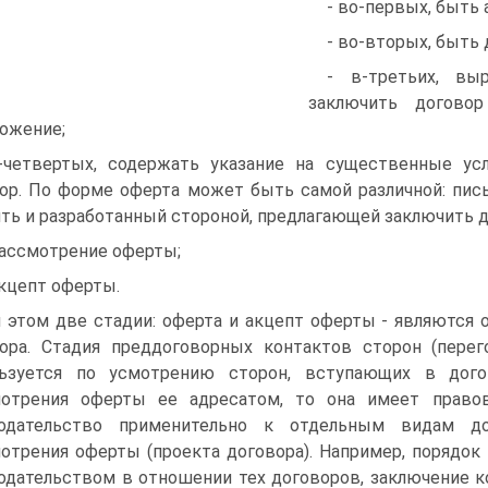
- во-первых, быть
- во-вторых, быть
- в-третьих, вы
заключить догово
ожение;
-четвертых, содержать указание на существенные усл
ор. По форме оферта может быть самой различной: пись
ть и разработанный стороной, предлагающей заключить до
рассмотрение оферты;
акцепт оферты.
 этом две стадии: оферта и акцепт оферты - являются 
ора. Стадия преддоговорных контактов сторон (перег
льзуется по усмотрению сторон, вступающих в дого
отрения оферты ее адресатом, то она имеет правов
нодательство применительно к отдельным видам до
отрения оферты (проекта договора). Например, порядо
одательством в отношении тех договоров, заключение к