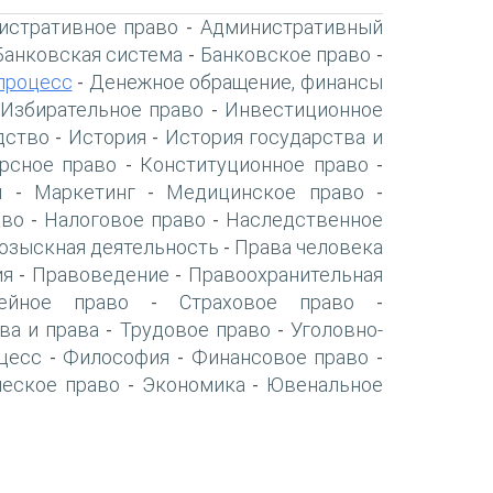
истративное право
Административный
-
Банковская система
Банковское право
-
-
процесс
Денежное обращение, финансы
-
Избирательное право
Инвестиционное
-
дство
История
История государства и
-
-
рсное право
Конституционное право
-
-
я
Маркетинг
Медицинское право
-
-
-
аво
Налоговое право
Наследственное
-
-
озыскная деятельность
Права человека
-
ия
Правоведение
Правоохранительная
-
-
ейное право
Страховое право
-
-
ва и права
Трудовое право
Уголовно-
-
-
цесс
Философия
Финансовое право
-
-
-
ческое право
Экономика
Ювенальное
-
-