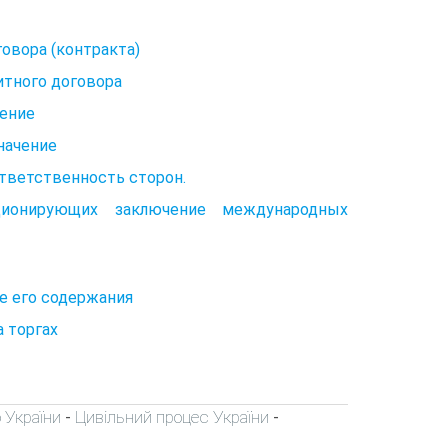
овора (контракта)
итного договора
чение
начение
ответственность сторон.
ционирующих заключение международных
е его содержания
а торгах
 України
Цивільний процес України
-
-