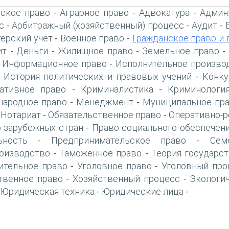
ское право
Аграрное право
Адвокатура
Админ
-
-
-
с
Арбитражный (хозяйственный) процесс
Аудит
-
-
-
терский учет
Военное право
Гражданское право и 
-
-
ит
Деньги
Жилищное право
Земельное право
-
-
-
-
Информационное право
Исполнительное произво
-
-
История политических и правовых учений
Конку
-
-
ативное право
Криминалистика
Криминологи
-
-
ародное право
Менеджмент
Муниципальное пр
-
-
Нотариат
Обязательственное право
Оперативно-р
-
-
-
 зарубежных стран
Право социального обеспечен
-
ьность
Предпринимательское право
Сем
-
-
оизводство
Таможенное право
Теория государст
-
-
ительное право
Уголовное право
Уголовный про
-
-
твенное право
Хозяйственный процесс
Экологи
-
-
Юридическая техника
Юридические лица
-
-
-