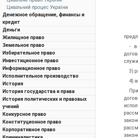
Цивільний процес України
Денежное обращение, финансы и
кредит
Деньги
предл
Жилищное право
Земельное право
- в
Избирательное право
догов
Инвестиционное право
служи
Информационное право
3) 
Исполнительное производство
4) 
История
При
История государства и права
догов
История политических и правовых
испо
учений
рассм
Конкурсное право
зако
Конституционное право
рассм
Корпоративное право
закон
Криминалистика