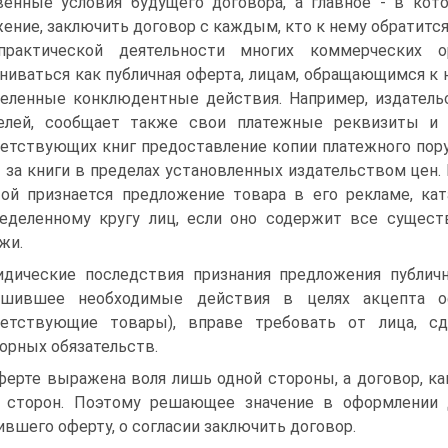
енные условия будущего договора, а главное - в кот
ение, заключить договор с каждым, кто к нему обратится
рактической деятельности многих коммерческих о
ниваться как публичная оферта, лицам, обращающимся к 
еленные конклюдентные действия. Например, издательс
телей, сообщает также свои платежные реквизиты и 
етствующих книг предоставление копии платежного пор
 за книги в пределах установленных издательством цен.
ой признается предложение товара в его рекламе, кат
еделенному кругу лиц, если оно содержит все сущест
жи.
дические последствия признания предложения публичн
ршившее необходимые действия в целях акцепта оф
ветствующие товары), вправе требовать от лица, сд
орных обязательств.
ферте выражена воля лишь одной стороны, а договор, ка
х сторон. Поэтому решающее значение в оформлении 
ившего оферту, о согласии заключить договор.