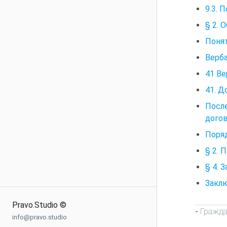
9.3. 
§ 2. 
Понят
Верба
41 Ве
41. Д
Посл
дого
Поря
§ 2. 
§ 4. 
Заклю
Pravo.Studio ©
Гражда
-
info@pravo.studio