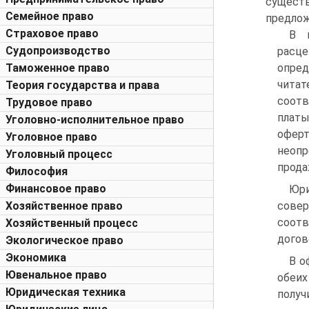
существ
Семейное право
предлож
Страховое право
В п
Судопроизводство
расце
Таможенное право
опред
чита
Теория государства и права
соотв
Трудовое право
платы
Уголовно-исполнительное право
оферт
Уголовное право
неопр
Уголовный процесс
прода
Философия
Финансовое право
Юри
Хозяйственное право
сове
соот
Хозяйственный процесс
догов
Экологическое право
Экономика
В о
Ювенальное право
обеи
Юридическая техника
получ