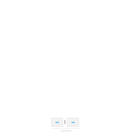
|
<<
>>