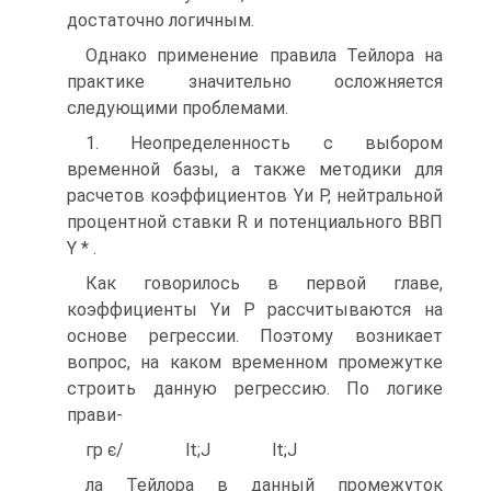
достаточно логичным.
Однако применение правила Тейлора на
практике значительно осложняется
следующими проблемами.
1. Неопределенность с выбором
временной базы, а также методики для
расчетов коэффициентов Yи P, нейтральной
процентной ставки R и потенциального ВВП
Y * .
Как говорилось в первой главе,
коэффициенты Yи P рассчитываются на
основе регрессии. Поэтому возникает
вопрос, на каком временном промежутке
строить данную регрессию. По логике
прави-
гр є/ lt;J lt;J
ла Тейлора в данный промежуток