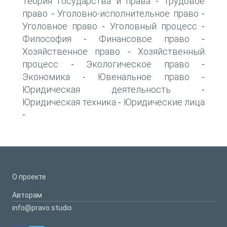
Теория государства и права
Трудовое
-
право
Уголовно-исполнительное право
-
-
Уголовное право
Уголовный процесс
-
-
Философия
Финансовое право
-
-
Хозяйственное право
Хозяйственный
-
процесс
Экологическое право
-
-
Экономика
Ювенальное право
-
-
Юридическая деятельность
-
Юридическая техника
Юридические лица
-
-
О проекте
Авторам
info@pravo.studio