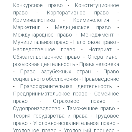
Конкурсное право
Конституционное
-
право
Корпоративное право
-
-
Криминалистика
Криминология
-
-
Маркетинг
Медицинское право
-
-
Международное право
Менеджмент
-
-
Муниципальное право
Налоговое право
-
-
Наследственное право
Нотариат
-
-
Обязательственное право
Оперативно-
-
розыскная деятельность
Права человека
-
Право зарубежных стран
Право
-
-
социального обеспечения
Правоведение
-
Правоохранительная деятельность
-
-
Предпринимательское право
Семейное
-
право
Страховое право
-
-
Судопроизводство
Таможенное право
-
-
Теория государства и права
Трудовое
-
право
Уголовно-исполнительное право
-
-
Уголовное право
Уголовный процесс
-
-