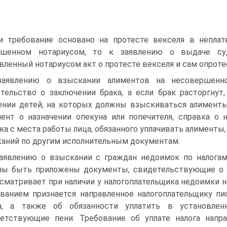
и требование основано на протесте векселя в неплат
ршенном нотариусом, то к заявлению о выдаче су
вленный нотариусом акт о протесте векселя и сам опрот
заявлению о взыскании алиментов на несовершенн
тельство о заключении брака, а если брак расторгнут
нии детей, на которых должны взыскиваться алименты;
ент о назначении опекуна или попечителя, справка о 
ка с места работы лица, обязанного уплачивать алименты,
аний по другим исполнительным документам.
аявлению о взыскании с граждан недоимок по налогам
ы быть приложены документы, свидетельствующие о на
сматривает при наличии у налогоплательщика недоимки на
ванием признается направленное налогоплательщику п
га, а также об обязанности уплатить в установле
етствующие пени. Требование об уплате налога напра