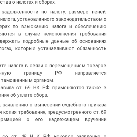
тва о налогах и сборах.
адолженности по налогу, размере пеней,
налога, установленного законодательством о
мерах по взысканию налога и обеспечению
няются в случае неисполнения требования
одержать подробные данные об основаниях
логах, которые устанавливают обязанность
ате налога в связи с перемещением товаров
енную границу РФ направляется
у таможенным органом.
авила ст. 69 НК РФ применяются также в
ия об уплате сбора.
к заявлению о вынесении судебного приказа
я копия требования, предусмотренного ст. 69
мацией о его надлежащем вручении
.
 со ст. 48 Н К РФ исковое заявление о