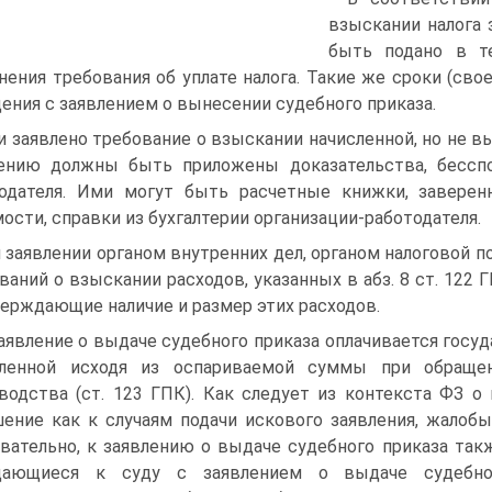
взыскании налога 
быть подано в т
нения требования об уплате налога. Такие же сроки (св
ения с заявлением о вынесении судебного приказа.
и заявлено требование о взыскании начисленной, но не в
лению должны быть приложены доказательства, бессп
одателя. Ими могут быть расчетные книжки, завере
ости, справки из бухгалтерии организации-работодателя.
 заявлении органом внутренних дел, органом налоговой 
ваний о взыскании расходов, указанных в абз. 8 ст. 12
ерждающие наличие и размер этих расходов.
Заявление о выдаче судебного приказа оплачивается госу
сленной исходя из оспариваемой суммы при обраще
водства (ст. 123 ГПК). Как следует из контекста ФЗ о го
ение как к случаям подачи искового заявления, жалобы
вательно, к заявлению о выдаче судебного приказа такж
щающиеся к суду с заявлением о выдаче судебног