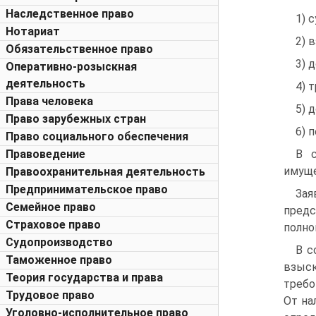
Наследственное право
1) 
Нотариат
2) 
Обязательственное право
3) 
Оперативно-розыскная
деятельность
4) 
Права человека
5) 
Право зарубежных стран
6) 
Право социального обеспечения
Правоведение
В с
имуще
Правоохранительная деятельность
Предпринимательское право
Зая
Семейное право
пред
Страховое право
полно
Судопроизводство
В с
Таможенное право
взыск
Теория государства и права
требо
Трудовое право
От на
Уголовно-исполнительное право