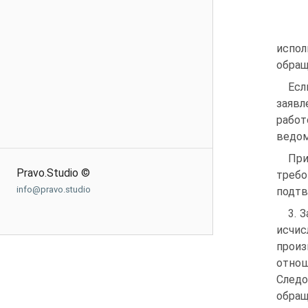
испол
обращ
Есл
заяв
работ
ведом
При
Pravo.Studio ©
требо
info@pravo.studio
подтв
3. 
исчи
произ
отнош
Следо
обра