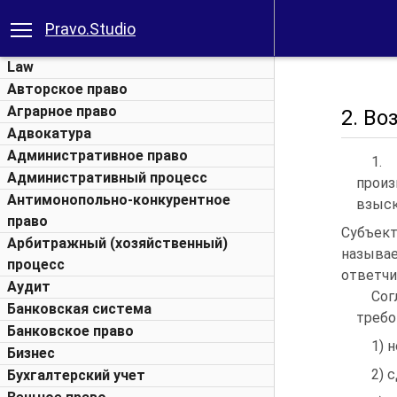
Pravo.Studio
Law
Авторское право
Аграрное право
2. В
Адвокатура
Административное право
1. 
Административный процесс
произ
Антимонопольно-конкурентное
взыск
право
Субъек
Арбитражный (хозяйственный)
называе
процесс
ответчи
Аудит
Сог
Банковская система
требо
Банковское право
1) 
Бизнес
2) 
Бухгалтерский учет