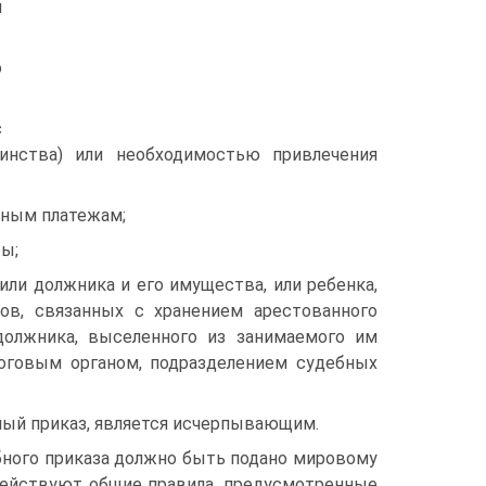
и
о
с
ринства) или необходимостью привлечения
льным платежам;
ты;
или должника и его имущества, или ребенка,
ов, связанных с хранением арестованного
должника, выселенного из занимаемого им
логовым органом, подразделением судебных
ый приказ, является исчерпывающим.
бного приказа должно быть подано мировому
и действуют общие правила, предусмотренные