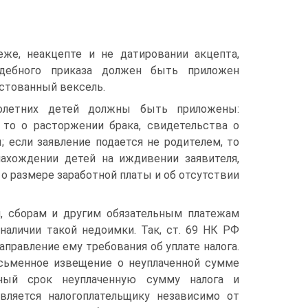
еже, неакцепте и не датировании акцепта,
дебного приказа должен быть приложен
естованный вексель.
олетних детей должны быть приложены:
, то о расторжении брака, свидетельства о
 если заявление подается не родителем, то
нахождении детей на иждивении заявителя,
 о размере заработной платы и об отсутствии
, сборам и другим обязательным платежам
личии такой недоимки. Так, ст. 69 НК РФ
правление ему требования об уплате налога.
исьменное извещение о неуплаченной сумме
нный срок неуплаченную сумму налога и
вляется налогоплательщику независимо от