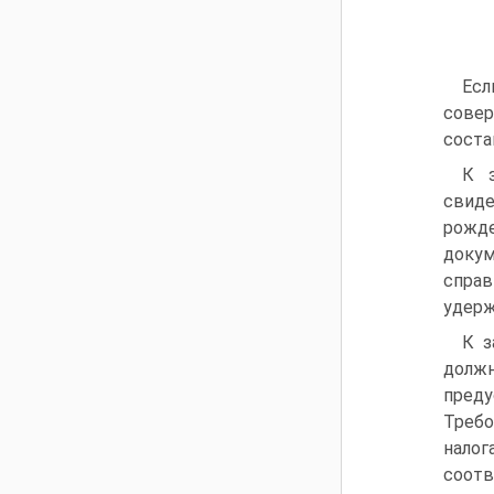
Есл
сове
соста
К 
свиде
рожде
докум
справ
удерж
К з
должн
преду
Требо
нало
соотв