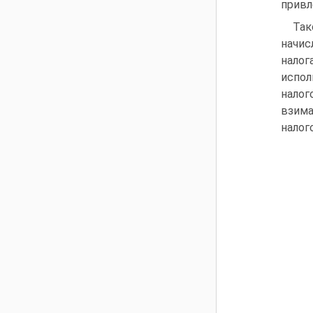
привл
Так
начис
налог
испол
налог
взима
налог