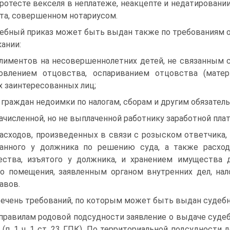
протесте векселя в неплатеже, неакцепте и недатировани
та, совершенном нотариусом.
ебный приказ может быть выдан также по требованиям 
ании:
алиментов на несовершеннолетних детей, не связанным 
овлением отцовства, оспариванием отцовства (мате
х заинтересованных лиц;
с граждан недоимки по налогам, сборам и другим обязате
начисленной, но не выплаченной работнику заработной пла
расходов, произведенных в связи с розыском ответчика, 
анного у должника по решению суда, а также расход
ства, изъятого у должника, и хранением имущества 
о помещения, заявленным органом внутренних дел, на
авов.
ечень требований, по которым может быть выдан судебн
правилам родовой подсудности заявление о выдаче суде
 (п. 1 ч. 1 ст. 23 ГПК). По территориальной подсудност