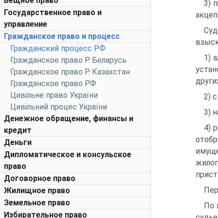
Вещное право
3) 
Государственное право и
акцеп
управление
Суд
Гражданское право и процесс
взыск
Гражданский процесс РФ
1) 
Гражданское право Р. Беларусь
устан
Гражданское право Р. Казахстан
други
Гражданское право РФ
Цивільне право України
2) 
Цивільний процес України
3) 
Денежное обращение, финансы и
4) 
кредит
отобр
Деньги
имуще
Дипломатическое и консульское
жилог
право
прист
Договорное право
Пер
Жилищное право
Земельное право
По 
Избирательное право
судье