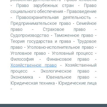
Право зарубежных стран
Право
-
-
социального обеспечения
Правоведение
-
Правоохранительная деятельность
-
-
Предпринимательское право
Семейное
-
право
Страховое право
-
-
Судопроизводство
Таможенное право
-
-
Теория государства и права
Трудовое
-
право
Уголовно-исполнительное право
-
-
Уголовное право
Уголовный процесс
-
-
Философия
Финансовое право
-
-
Хозяйственное право
Хозяйственный
-
процесс
Экологическое право
-
-
Экономика
Ювенальное право
-
-
Юридическая техника
Юридические лица
-
-