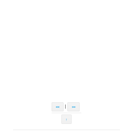
|
<<
>>
↑