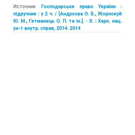
Источник:
Господарське право України :
підручник : у 2 ч. / [Андрєєва О. Б., Жорнокуй
Ю. М., Гетманець О. П. та ін.]. - Х. : Харк. нац.
ун-т внутр. справ, 2014. 2014