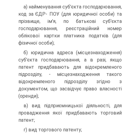
а) найменування суб'єкта господарювання,
код за ЄДР- ПОУ (для юридичної особи) та
прізвище, ім'я, по батькові суб'єкта
господарювання, реєстраційний номер
облікової картки платника податків (для
фізичної особи);
б) юридична адреса (місцезнаходження)
суб'єкта госпо­дарювання, а в разі, якщо
патент придбавають для відо­кремленого
підрозділу, - місцезнаходження такого
відокре­мленого підрозділу згідно з
документом, що засвідчує право власності
(оренди);
в) вид підприємницької діяльності, для
провадження якої придбавають торговий
патент;
г) вид торгового патенту;