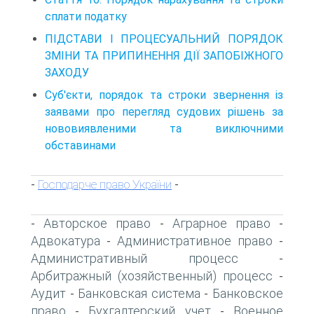
сплати податку
ПІДСТАВИ І ПРОЦЕСУАЛЬНИЙ ПОРЯДОК
ЗМІНИ ТА ПРИПИНЕННЯ ДІЇ ЗАПОБІЖНОГО
ЗАХОДУ
Суб'єкти, порядок та строки звернення із
заявами про перегляд судових рішень за
нововиявленими та виключними
обставинами
Господарче право України
-
-
Авторское право
Аграрное право
-
-
-
Адвокатура
Административное право
-
-
Административный процесс
-
Арбитражный (хозяйственный) процесс
-
Аудит
Банковская система
Банковское
-
-
право
Бухгалтерский учет
Военное
-
-