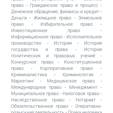
право
Гражданское право и процесс
-
-
Денежное обращение, финансы и кредит
-
Деньги
Жилищное право
Земельное
-
-
право
Избирательное право
-
-
Инвестиционное право
-
Информационное право
Исполнительное
-
производство
История
История
-
-
государства и права
История
-
политических и правовых учений
-
Конкурсное право
Конституционное
-
право
Корпоративное право
-
-
Криминалистика
Криминология
-
-
Маркетинг
Медицинское право
-
-
Международное право
Менеджмент
-
-
Муниципальное право
Налоговое право
-
-
Наследственное право
Нотариат
-
-
Обязательственное право
Оперативно-
-
розыскная деятельность
Права человека
-