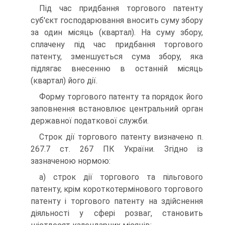
Під час придбання торгового патенту
суб'єкт господа­рювання вносить суму збору
за один місяць (квартал). На суму збору,
сплачену під час придбання торгового
патенту, зменшується сума збору, яка
підлягає внесенню в останній місяць
(квартал) його дії.
Форму торгового патенту та порядок його
заповнення встановлює центральний орган
державної податкової служби.
Строк дії торгового патенту визначено п.
267.7 ст. 267 ПК України. Згідно із
зазначеною нормою:
а) строк дії торгового та пільгового
патенту, крім корот­котермінового торгового
патенту і торгового патенту на здійснення
діяльності у сфері розваг, становить