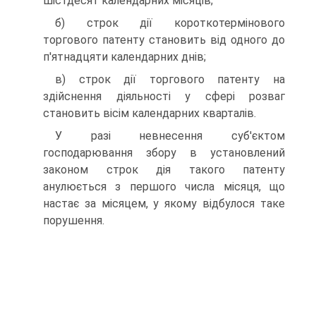
шістдесят календарних місяців;
б) строк дії короткотермінового
торгового патенту ста­новить від одного до
п'ятнадцяти календарних днів;
в) строк дії торгового патенту на
здійснення діяльності у сфері розваг
становить вісім календарних кварталів.
У разі невнесення суб'єктом
господарювання збору в установлений
законом строк дія такого патенту
анулюється з першого числа місяця, що
настає за місяцем, у якому від­булося таке
порушення.