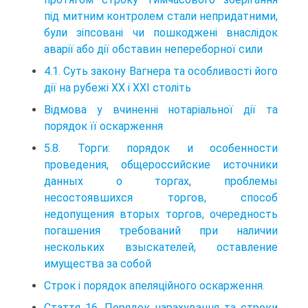
під митним контролем стали непридатними,
були зіпсовані чи пошкоджені внаслідок
аварії або дії обставин непереборної сили
4.1. Суть закону Вагнера та особливості його
дії на рубежі XX і XXI століть
Відмова у вчиненні нотаріальної дії та
порядок її оскарження
5.8. Торги: порядок и особенности
проведения, общероссийские источники
данных о торгах, проблемы
несостоявшихся торгов, способ
недопущения вторых торгов, очередность
погашения требований при наличии
нескольких взыскателей, оставление
имущества за собой
Строк і порядок апеляційного оскарження.
Стаття 16. Порядок нарахування та строки