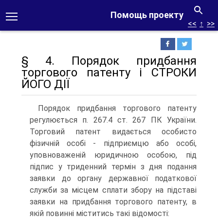
Помощь проекту
<<
↑
>>
§ 4. Порядок придбання
торгового патенту і СТРОКИ
ЙОГО ДІЇ
Порядок придбання торгового патенту
регулюється п. 267.4 ст. 267 ПК України.
Торговий патент видається особисто
фізичній особі - підприємцю або особі,
уповнова­женій юридичною особою, під
підпис у триденний термін з дня подання
заявки до органу державної податкової
служби за місцем сплати збору на підставі
заявки на придбання то­ргового патенту, в
якій повинні міститись такі відомості: