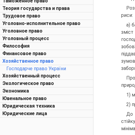
Таможенное право
Роз
Теория государства и права
риси:
Трудовое право
Уголовно-исполнительное право
а) 
Уголовное право
зміс
Уголовный процесс
госпо
Философия
зобов
Финансовое право
підда
Хозяйственное право
зумов
забор
Господарче право України
Хозяйственный процесс
Про
Экологическое право
приро
Экономика
1) 
Ювенальное право
2) 
Юридическая техника
Юридические лица
До 
стійк
мініма