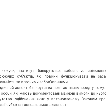
 кажучи, інститут бан­крутства забезпечує звільнен
рюючих суб'єктів, які повинні функціо­нувати на зас
дальність за власними зобов'язаннями.
дичний аспект банкрутства полягає насамперед у тому, 
 осо­би, які мають документовані майнові вимоги до ньог
утства, здійс­нення яких у встановленому Законом пр
ації суб'єкта господарської діяльності.