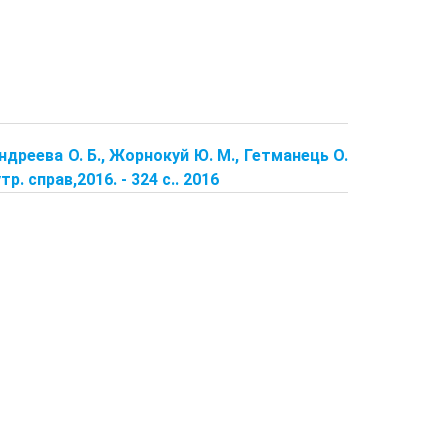
[Андреева О. Б., Жорнокуй Ю. М., Гетманець О.
нутр. справ,2016. - 324 с.. 2016