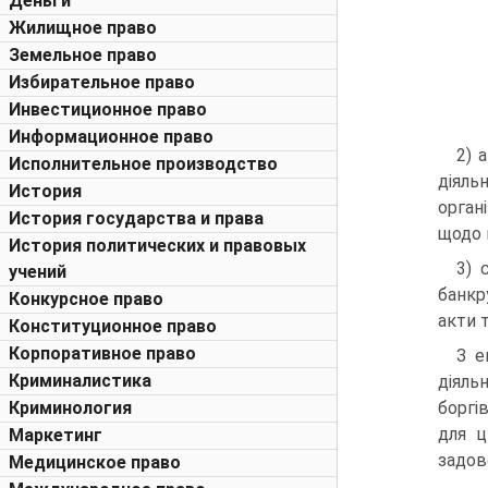
Деньги
Жилищное право
Земельное право
Избирательное право
Инвестиционное право
Информационное право
2) 
Исполнительное производство
діяльн
История
орган
История государства и права
щодо 
История политических и правовых
3) 
учений
банкр
Конкурсное право
акти та
Конституционное право
Корпоративное право
З е
Криминалистика
діяль
Криминология
боргі
для ц
Маркетинг
задов
Медицинское право