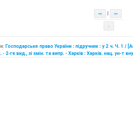
|
<<
>>
↑
ик:
Господарське право України : підручник : у 2 ч. Ч. 1 / 
]. - 2-ге вид., зі змін. та випр. - Харків : Харків. нац. ун-т в