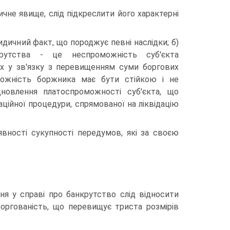
не явище, слід підкреслити його характерні
ичний факт, що породжує певні наслідки; б)
рутства - це неспроможність суб'єкта
х у зв'язку з перевищенням су­ми боргових
можність боржника має бути стійкою і не
­новлення платоспроможності суб'єкта, що
ційної про­цедури, спрямованої на ліквідацію
вності сукупності передумов, які за своєю
я у справі про банкрутство слід відносити
боргованість, що перевищує триста розмірів