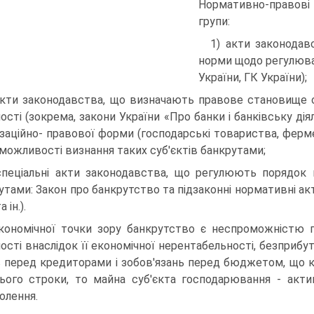
Нормативно-правові 
групи:
1) акти законодав
норми щодо регулюван
України, ГК України);
акти законодавства, що визначають правове стано­вище 
ості (зокрема, закони України «Про банки і банківську діял
ізаційно- правової форми (господарські товариства, ферме
можливості визнан­ня таких суб'єктів банкрутами;
спеціальні акти законодавства, що регулюють поря­док в
ута­ми: Закон про банкрутство та підзаконні нормативні ак
 ін.).
кономічної точки зору банкрутство є неспроможністю 
ності вна­слідок її економічної нерентабельності, безприб
в перед кредито­рами і зобов'язань перед бюджетом, що ко
ього строки, то майна суб'єкта господарювання - актив
олення.