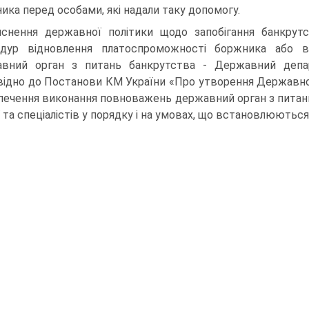
ика перед особами, які надали таку допомогу.
йснення державної політики щодо запобігання банк­рутс
едур відновлення платоспроможності боржника або в
вний орган з питань банкрутства - Державний депар
відно до Постанови КМ України «Про утворення Державног
печення виконання повноважень державний орган з питань
ї та спеціалістів у порядку і на умовах, що встановлю­ютьс