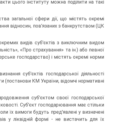
акти цього інституту можна поділити на такі
ства загальної сфери дії, що містять окремі
ня відносин, пов'язаних з бан­крутством (ЦК
окремих видів суб'єктів з виключним видом
ь­ність», «Про страхування» та ін.) або певної
рське гос­подарство) і містять окремі норми
изнання суб'єктів господарської діяльності
ти (постанови КМ України, відомчі нормативні
продовження суб'єктом своєї господарської
утковості. Суб'єкт господарювання має стільки
ли їх вимоги бу­дуть пред'явлені у визначені
ів у ліквідній формі - не вистачить для їх