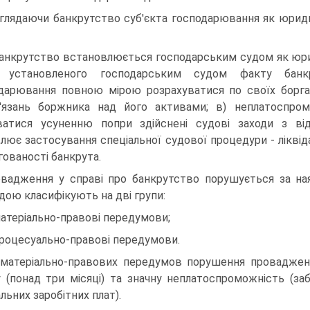
глядаючи банкрутство суб'єкта господарювання як юридич
банкрутство встановлюється господарським судом як юрид
т установленого господарським судом факту банк
дарювання повною мірою розрахуватися по своїх борга
'язань боржника над його активами; в) неплатоспро
ватися усуненню попри здійснені судові заходи з від
лює засто­сування спеціальної судової процедури - ліквіда
гованості банкрута.
вадження у справі про банкрутство порушується за ная
дою класифікують на дві групи:
матеріально-правові передумови;
процесуально-правові передумови.
матеріально-правових передумов порушення прова­дженн
у (понад три місяці) та значну неплатоспроможність (за
льних заробітних плат).