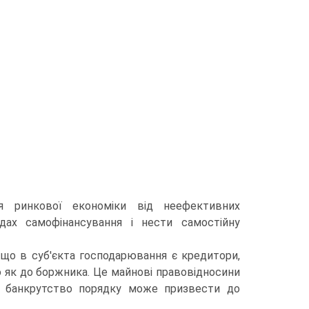
ня ринкової економіки від не­ефективних
адах самофінансування і нести самостійну
що в суб'єкта господарювання є кредитори,
о як до боржника. Це майнові правовідносини
о банкрутство по­рядку може призвести до