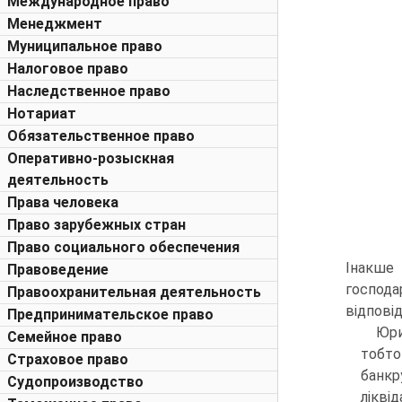
Международное право
Менеджмент
Муниципальное право
Налоговое право
Наследственное право
Нотариат
Обязательственное право
Оперативно-розыскная
деятельность
Права человека
Право зарубежных стран
Право социального обеспечения
Інакше
Правоведение
господа
Правоохранительная деятельность
відпові
Предпринимательское право
Юри
Семейное право
тобто
Страховое право
банкр
Судопроизводство
ліквід