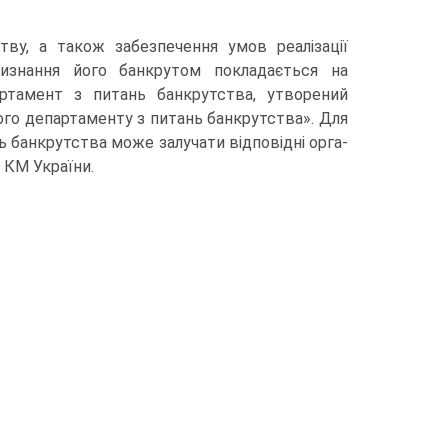
тву, а також забезпечення умов реалізації
изнання його банкрутом покладається на
тамент з питань банкрутст­ва, утворений
о департаменту з питань банкрутст­ва». Для
 банкрутства може залучати відповідні орга­
я КМ України.