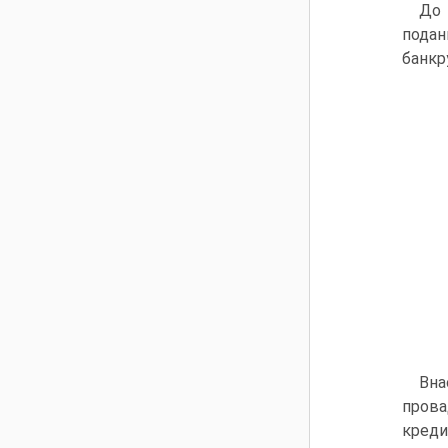
До 
подан
банкр
Вна
прова
креди