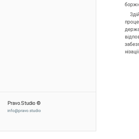
боржн
Зді
проц
держа
відпо
забез
нізаці
Pravo.Studio ©
info@pravo.studio