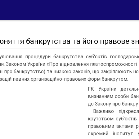
Поняття банкрутства та його правове з
улювання процедури банкрутства суб'єктів господар­ськ
ни, За­коном України «Про відновлення платоспроможності 
он про банкрутство) та низкою законів, що закріплюють 
ізацій певних ор­ганізаційно-правових форм банкрутом.
ГК України детальн
визнанням особи бан
до Закону про банкру
Важливо підкресл
крутством суб'єктів
правовими актами р
окремий інститут у