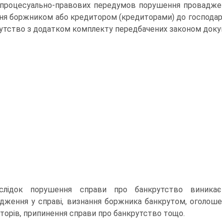
процесуально-правових передумов порушення про­вадженн
ня боржником або кредитором (кредиторами) до господар
утство з додат­ком комплекту передбачених законом доку
слідок порушення справи про банкрутство виникає
дження у справі, визнання боржника банкрутом, оголошен
торів, припинення справи про банкрутство тощо.