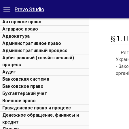
Pravo.Studio
Авторское право
Аграрное право
Адвокатура
§ 1. 
Административное право
Административный процесс
Рег
Арбитражный (хозяйственный)
Украї
процесс
- Зак
Аудит
орган
Банковская система
Банковское право
Бухгалтерский учет
Военное право
Гражданское право и процесс
Денежное обращение, финансы и
кредит