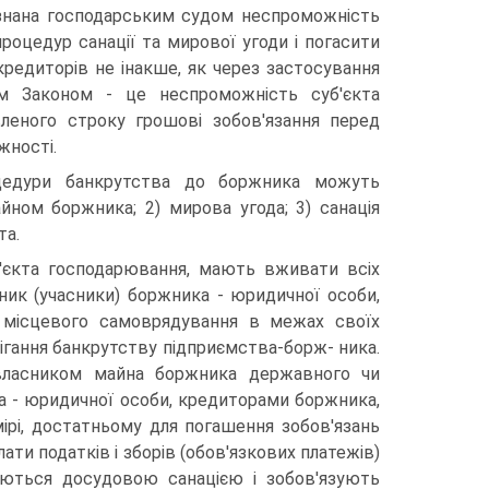
визнана господарським судом неспроможність
цедур санації та мирової угоди і погасити
кредиторів не інакше, як через застосування
цим Законом - це неспроможність суб'єкта
вленого строку грошові зобов'язання перед
жності.
це­дури банкрутства до боржника можуть
йном боржника; 2) мирова угода; 3) санація
та.
уб'єкта господарювання, мають вживати всіх
ник (учасни­ки) боржника - юридичної особи,
и місцевого самоврядування в межах своїх
ігання банкрутству підприємства-борж- ника.
 власником майна боржника державного чи
 - юри­дичної особи, кредиторами боржника,
рі, достатньому для погашення зобов'язань
ти податків і зборів (обов'язкових платежів)
аються досудовою санацією і зобов'язують