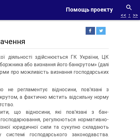
Помощь проекту
<<
↑
>>
начення
ої діяльності здійснюється ГК України, ЦК
борж­ника або визнання його банкрутом» (далі
норми про можливість визнання господарських
о не регламентує відносини, пов'язані з
­крутом, а фактично містить відсильну норму
тство.
ити, що відносини, які пов'язані з бан­
 господарювання, регулюються норма­тивно-
ізної юридичної сили та сукупно складають
 системі господарського зако­нодавства.