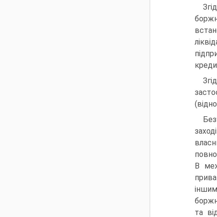
Згі
боржн
встан
лікві
підпр
креди
Згі
засто
(відн
Без
заход
власн
повно
В меж
прива
іншим
боржн
та ві