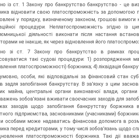
дно із ст. 1 Закону про банкрутство банкрутство - це 
ика відновити свою платоспроможність за допомогою про
овлені у порядку, визначеному законом, грошові вимоги 
даційної процедури. Неплатоспро­можність згідно із 
иємницької діяльності виконати після настання встано­
торами не інакше, як через відновлення його платоспромо
дно зі ст. 7 Закону про банкрутство в рамках про
совуватися такі судові процедури: 1) розпорядження ма
овлення платоспроможнос­ті) боржника; 4) ліквідація банкру
умовно, особи, які відповідальні за фінансовий стан с
ів задля запобігання банкрутству. В зв'язку з цим заснов
ик майна, центральні органи виконавчої влади, орган
важень зобов'язані вживати своєчасних заходів для запоб
ах заходів щодо запобігання банкрутству борж­ника
тного підприємства, засновниками (учасниками) боржника
и особами може надаватись фінансова допомога в розмі
ика перед кредиторами, у тому числі зобов'язань щодо спла
дновлення платоспроможності боржника. Такі дії вваж