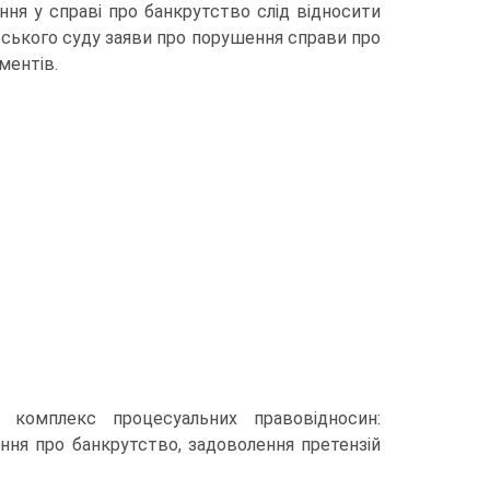
я у справі про банкрутство слід відносити
ського суду заяви про порушення справи про
ментів.
 комплекс процесуальних правовідносин:
ня про бан­крутство, задоволення претензій