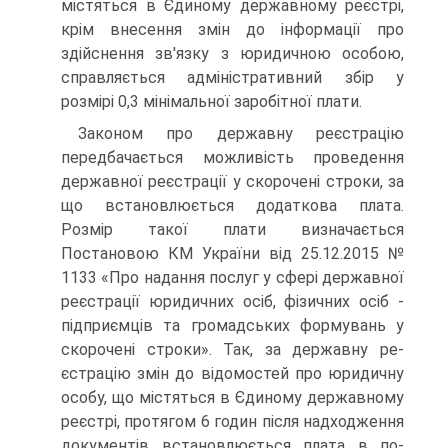
містяться в Єдиному державному реєстрі,
крім внесення змін до інформації про
здійснення зв'язку з юридичною особою,
справляється адміністративний збір у
розмірі 0,3 мінімальної заробітної плати.
Законом про державну реєстрацію
передбачається мож­ливість проведення
державної реєстрації у скорочені стро­ки, за
що встановлюється додаткова плата.
Розмір такої плати визначається
Постановою КМ України від 25.12.2015 №
1133 «Про надання послуг у сфері державної
реєстрації юридичних осіб, фізичних осіб -
підприємців та громадсь­ких формувань у
скорочені строки». Так, за державну ре­
єстрацію змін до відомостей про юридичну
особу, що міс­тяться в Єдиному державному
реєстрі, протягом 6 годин після надходження
документів встановлюється плата в по­