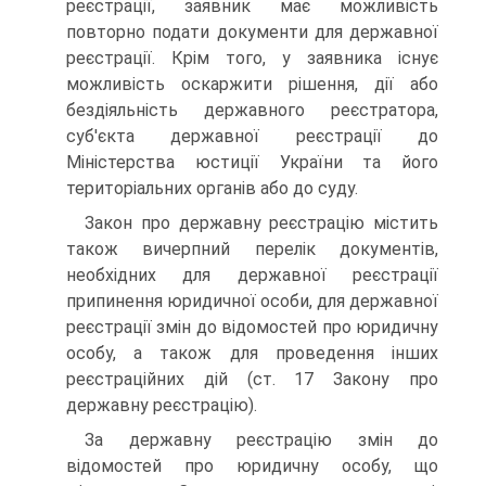
реєстрації, заявник має можливість
повторно подати документи для державної
ре­єстрації. Крім того, у заявника існує
можливість оскаржити рішення, дії або
бездіяльність державного реєстратора,
суб'єкта державної реєстрації до
Міністерства юстиції Укра­їни та його
територіальних органів або до суду.
Закон про державну реєстрацію містить
також вичерп­ний перелік документів,
необхідних для державної реєстра­ції
припинення юридичної особи, для державної
реєстрації змін до відомостей про юридичну
особу, а також для прове­дення інших
реєстраційних дій (ст. 17 Закону про
державну реєстрацію).
За державну реєстрацію змін до
відомостей про юриди­чну особу, що