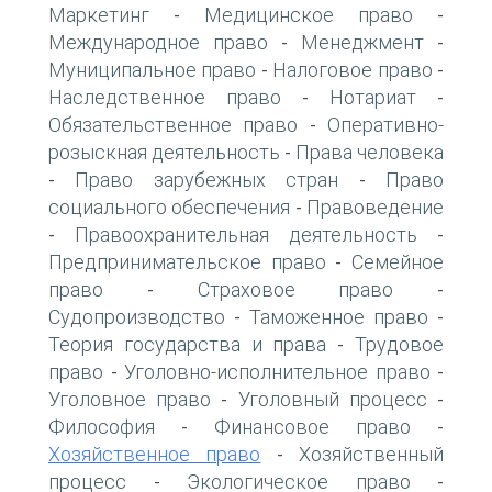
Маркетинг
Медицинское право
-
-
Международное право
Менеджмент
-
-
Муниципальное право
Налоговое право
-
-
Наследственное право
Нотариат
-
-
Обязательственное право
Оперативно-
-
розыскная деятельность
Права человека
-
Право зарубежных стран
Право
-
-
социального обеспечения
Правоведение
-
Правоохранительная деятельность
-
-
Предпринимательское право
Семейное
-
право
Страховое право
-
-
Судопроизводство
Таможенное право
-
-
Теория государства и права
Трудовое
-
право
Уголовно-исполнительное право
-
-
Уголовное право
Уголовный процесс
-
-
Философия
Финансовое право
-
-
Хозяйственное право
Хозяйственный
-
процесс
Экологическое право
-
-