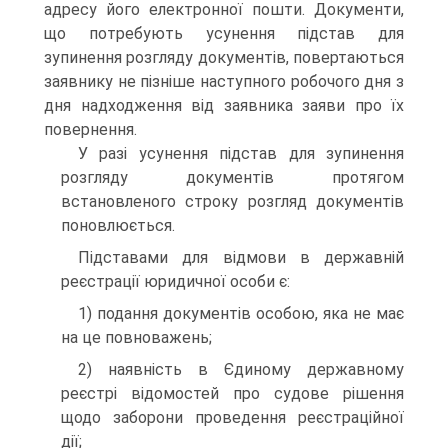
адресу його електронної пошти. Доку­менти,
що потребують усунення підстав для
зупинення роз­гляду документів, повертаються
заявнику не пізніше наступного робочого дня з
дня надходження від заявника заяви про їх
повернення.
У разі усунення підстав для зупинення
розгляду докумен­тів протягом
встановленого строку розгляд документів
по­новлюється.
Підставами для відмови в державній
реєстрації юриди­чної особи є:
1) подання документів особою, яка не має
на це повно­важень;
2) наявність в Єдиному державному
реєстрі відомостей про судове рішення
щодо заборони проведення реєстрацій­ної
дії;