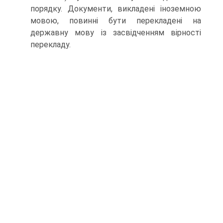
порядку. Доку­менти, викладені іноземною
мовою, повинні бути перекла­дені на
державну мову із засвідченням вірності
перекладу.