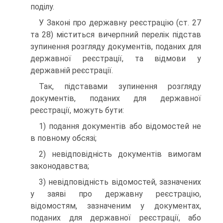
поділу.
У Законі про державну реєстрацію (ст. 27
та 28) міс­титься вичерпний перелік підстав
зупинення розгляду до­кументів, поданих для
державної реєстрації, та відмови у
державній реєстрації.
Так, підставами зупинення розгляду
документів, пода­них для державної
реєстрації, можуть бути:
1) подання документів або відомостей не
в повному об­сязі;
2) невідповідність документів вимогам
законодавства;
3) невідповідність відомостей, зазначених
у заяві про державну реєстрацію,
відомостям, зазначеним у докумен­тах,
поданих для державної реєстрації, або