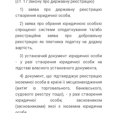
(ст. 17 Закону про державну ре­єстрацію):
1) заява про державну реєстрацію
створення юридич­ної особи;
2) заява про обрання юридичною особою
спрощеної си­стеми оподаткування та/або
реєстраційна заява про добро­вільну
реєстрацію як платника податку на додану
вартість;
3) установчий документ юридичної особи
- у разі ство­рення юридичної особи на
підставі власного установчого документа;
4) документ, що підтверджує реєстрацію
іноземної осо­би в країні її місцезнаходження
(витяг із торговельного, бан­ківського,
судового реєстру тощо), - у разі створення
юри­дичної особи, засновником
(засновниками) якої є іноземна юридична
особа;