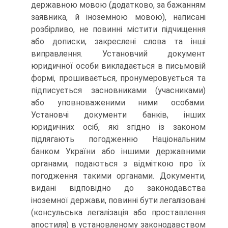
державною мовою (додатко­во, за бажанням
заявника, й іноземною мовою), написані
розбірливо, не повинні містити підчищення
або дописки, закреслені слова та інші
виправлення. Установчий документ
юридичної особи викладається в письмовій
формі, проши­вається, пронумеровується та
підписується засновниками (учасниками)
або уповноваженими ними особами.
Установчі документи банків, інших
юридичних осіб, які згідно із зако­ном
підлягають погодженню Національним
банком України або іншими державними
органами, подаються з відміткою про їх
погодження такими органами. Документи,
видані відповідно до законодавства
іноземної держави, повинні бути легалізовані
(консульська легалізація або проставлення
апостиля) в установленому законодавством