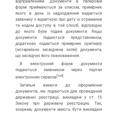
відправленням. Документи в паперо­вій
формі приймаються за описом, примірник
якого в день їх надходження видається
заявнику з відміткою про дату їх отримання
та кодом доступу в той спосіб, відповідно
до якого були подані документи. Якщо
документи подаються представником,
додатково подається примірник оригіналу
(нотаріально засвідчена копія) документа,
що засвідчує його повноваження.
В електронній формі документи
подаються заявником через портал
[105]
електронних сервісів
.
Загальні вимоги до оформлення
документів, які пода­ються для проведення
державної реєстрації, викладені у ст. 15
Закону про державну реєстрацію. Так,
зокрема, до­кументи мають бути викладені