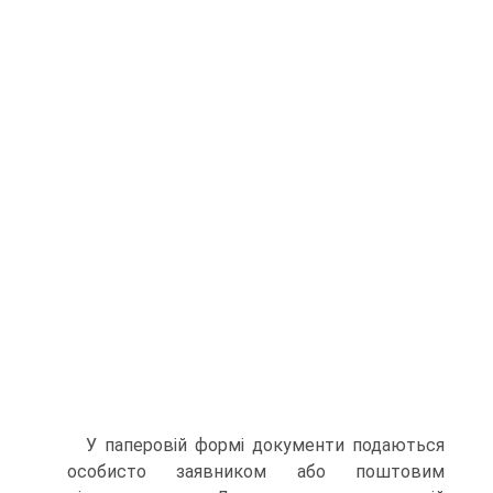
У паперовій формі документи подаються
особисто заяв­ником або поштовим