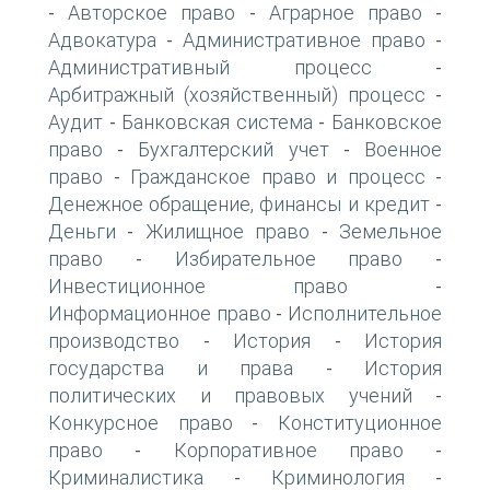
Авторское право
Аграрное право
-
-
-
Адвокатура
Административное право
-
-
Административный процесс
-
Арбитражный (хозяйственный) процесс
-
Аудит
Банковская система
Банковское
-
-
право
Бухгалтерский учет
Военное
-
-
право
Гражданское право и процесс
-
-
Денежное обращение, финансы и кредит
-
Деньги
Жилищное право
Земельное
-
-
право
Избирательное право
-
-
Инвестиционное право
-
Информационное право
Исполнительное
-
производство
История
История
-
-
государства и права
История
-
политических и правовых учений
-
Конкурсное право
Конституционное
-
право
Корпоративное право
-
-
Криминалистика
Криминология
-
-