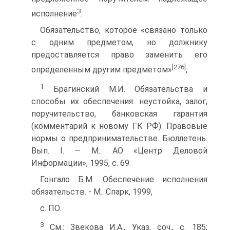
3
исполнение
.
Обязательство, которое «связано только
с одним предметом, но должнику
предоставляется право заменить его
[276]
определенным другим предметом»
,
1
Брагинский М.И. Обязательства и
способы их обеспечения: неустойка, залог,
поручительство, банковская гарантия
(комментарий к новому ГК РФ). Правовые
нормы о предпринимательстве. Бюллетень.
Вып. I. — M.: АО «Центр Деловой
Информации», 1995, с. 69.
Гонгало Б.М. Обеспечение исполнения
обязательств. - M.: Спарк, 1999,
с. ПО.
3
См.: Звекова И.А., Указ, соч., с. 185;