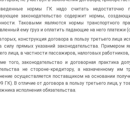
иведенные нормы ГК надо считать недостаточно п
вующее законодательство содержит нормы, создающи
нности. Таковыми являются нормы транспортного пра
вленный ему груз и оплатить падающие на него платежи (ст
вторых, конструкция договора в пользу третьего лица ис
в силу прямых указаний законодательства. Примером я
его лица, в частности пассажиров, налоговых работников,
ме того, законодательство и договорная практика до
тельства не стороне-кредитору, а назначенному им т
нение осуществляется поставщиком на основании получе
509 ГК). В отличие от договора в пользу третьего лица, у 
лжника исполнения обязательства.