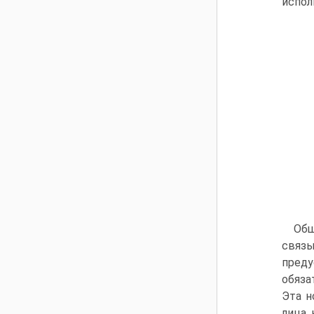
испол
Общ
связы
преду
обяза
Эта н
лица,