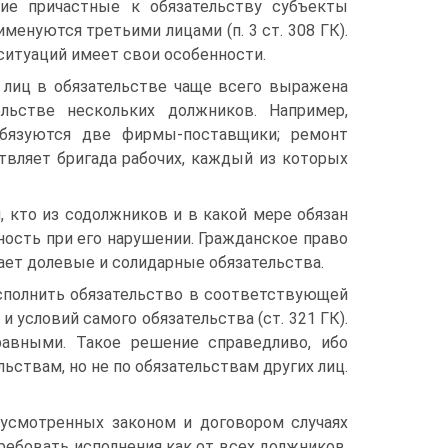
кие причастные к обязательству субъекты
менуются третьими лицами (п. 3 ст. 308 ГК).
 ситуаций имеет свои особенности.
лиц в обязательстве чаще всего выражена
льстве нескольких должников. Например,
обязуются две фирмы-поставщики; ремонт
твляет бригада рабочих, каждый из которых
, кто из содолжников и в какой мере обязан
ность при его нарушении. Гражданское право
чает долевые и солидарные обязательства.
сполнить обязательство в соответствующей
 условий самого обязательства (ст. 321 ГК).
равными. Такое решение справедливо, ибо
ствам, но не по обязательствам других лиц.
дусмотренных законом и договором случаях
ребовать исполнения как от всех должников,