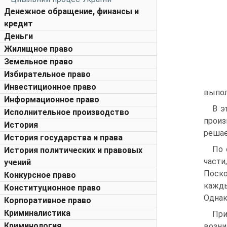
Денежное обращение, финансы и
кредит
Деньги
Жилищное право
Земельное право
Избирательное право
Инвестиционное право
выпол
Информационное право
В э
Исполнительное производство
произ
История
решае
История государства и права
По 
История политических и правовых
части
учений
Поско
Конкурсное право
кажды
Конституционное право
Однак
Корпоративное право
Криминалистика
При
Криминология
возни