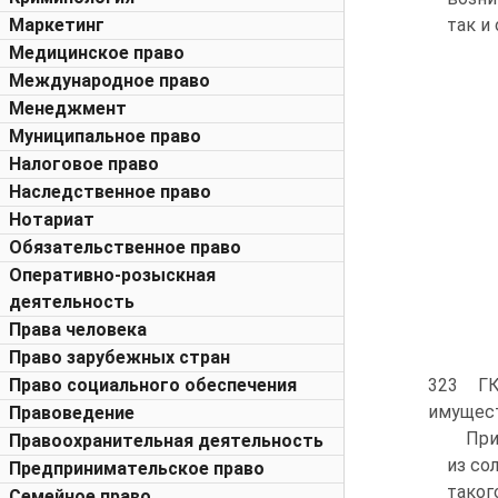
Маркетинг
так и
Медицинское право
Международное право
Менеджмент
Муниципальное право
Налоговое право
Наследственное право
Нотариат
Обязательственное право
Оперативно-розыскная
деятельность
Права человека
Право зарубежных стран
Право социального обеспечения
323 ГК
имущест
Правоведение
При
Правоохранительная деятельность
из со
Предпринимательское право
таког
Семейное право