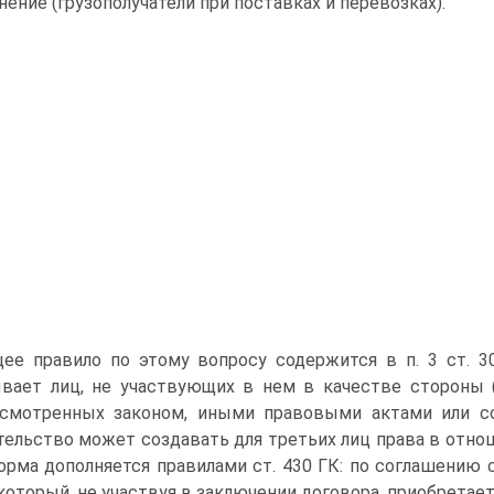
нение (грузополучатели при поставках и перевозках).
ее правило по этому вопросу содержится в п. 3 ст. 3
вает лиц, не участвующих в нем в качестве стороны (
смотренных законом, иными правовыми актами или сог
тельство может создавать для третьих лиц права в отнош
орма дополняется правилами ст. 430 ГК: по соглашению 
 который, не участвуя в заключении договора, приобретае