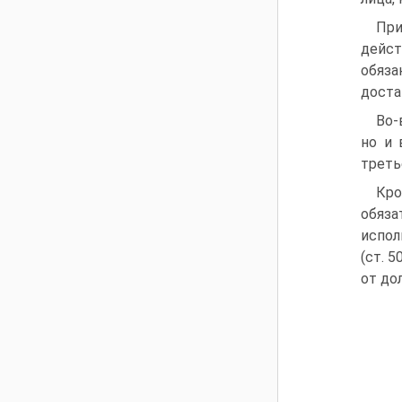
Пр
дейст
обяза
доста
Во-
но и 
треть
Кро
обяза
испол
(ст. 
от до