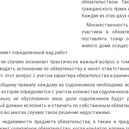
обязательством. Та
гражданского права и
Каждая из этих двух
Множественность 
участием в обязате
поставлять товар 
жилого дома осущес
няет определенный вид работ.
тих случаях возникает практически важный вопрос о том
водить исполнение по обязательству и несет ответствен
т этот вопрос с учетом характера обязательства и разли
общему правилу каждому из содолжников необходимо и
, которая определяется с учетом количества содолжников и
льку не обусловлено иное, доли содолжников будут 
й должен исполнять и отвечать по собственным обязатель
о во многих случаях такое решение недостижимо.
 неделимости предмета обязательства, а также в пре
кает солидарное обязательство, когда кредитор вправе т