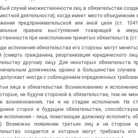
бый случай множественности лиц в обязательстве созда
местной деятельности), когда имеет место объединение в
жения предпринимательской или иной цели (ст. 104
иальные правила выступления товарищей в имущ
ственности при неисполнении принятых обязательств (ст. 
оде исполнения обязательства его стороны могут менять
 (смерть гражданина, реорганизация юридического лица
тельству другому лицу. Для некоторых обязательств п
начальным должником, однако в большинстве случаев 
 допускает иногда с соблюдением определенных требован
тьи лица в обязательстве. Возникновению и исполнени
которые, не будучи стороной в обязательстве, тем не ме
и возникновения, так и на стадии исполнения. На с
дники сторон в будущем обязательстве, способству
и исполнения - лица, помогающие должнику исполнять об
.). Возможно появление третьих лиц и на стороне к
ательство создается и которые могут требовать его