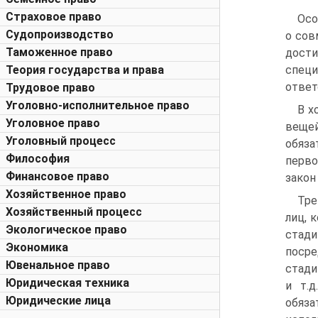
Страховое право
Осо
Судопроизводство
о сов
Таможенное право
дости
Теория государства и права
спец
ответ
Трудовое право
Уголовно-исполнительное право
В х
Уголовное право
вещей
Уголовный процесс
обяза
Философия
перво
Финансовое право
закон
Хозяйственное право
Тре
Хозяйственный процесс
лиц, 
Экологическое право
стади
Экономика
посре
Ювенальное право
стади
Юридическая техника
и т.д
Юридические лица
обяз