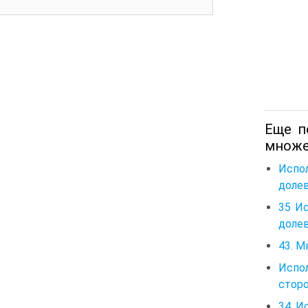
Еще п
множе
Испо
долев
35 И
долев
43. М
Испо
сторо
34 И