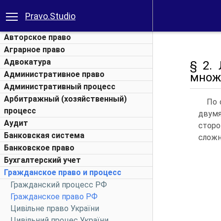
Pravo.Studio
Авторское право
Аграрное право
Адвокатура
§ 2.
Административное право
множ
Административный процесс
Арбитражный (хозяйственный)
По 
процесс
двумя
Аудит
сторо
Банковская система
слож
Банковское право
Бухгалтерский учет
Гражданское право и процесс
Гражданский процесс РФ
Гражданское право РФ
Цивільне право України
Цивільний процес України