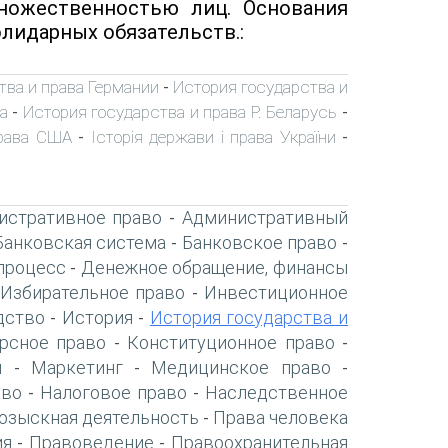
ножественностью лиц. Основания
лидарных обязательств.:
тва и права Германии
История государства и
-
а
История государства и права Р. Беларусь
-
-
права США
Історія держави і права України
-
-
истративное право
Административный
-
Банковская система
Банковское право
-
-
процесс
Денежное обращение, финансы
-
Избирательное право
Инвестиционное
-
дство
История
История государства и
-
-
рсное право
Конституционное право
-
-
я
Маркетинг
Медицинское право
-
-
-
аво
Налоговое право
Наследственное
-
-
озыскная деятельность
Права человека
-
ия
Правоведение
Правоохранительная
-
-