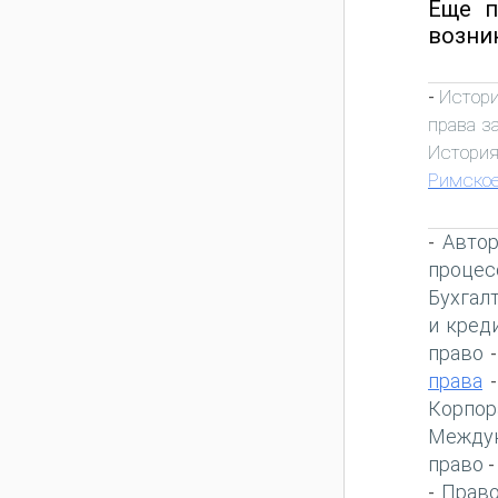
Еще п
возни
Истори
-
права з
История
Римское
Автор
-
процес
Бухгал
и кред
право
права
Корпор
Междун
право
Право
-