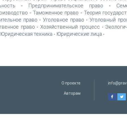
ьность
Предпринимательское право
Сем
-
-
оизводство
Таможенное право
Теория государст
-
-
ительное право
Уголовное право
Уголовный про
-
-
твенное право
Хозяйственный процесс
Экологи
-
-
Юридическая техника
Юридические лица
-
-
-
О проекте
info@prav
Авторам