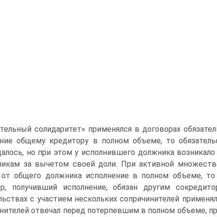
тельный солидаритет» применялся в договорах обязател
ение общему кредитору в полном объеме, то обязател
алось, но при этом у исполнившего должника возникало
икам за вычетом своей доли. При активной множестве
 от общего должника исполнение в полном объеме, то 
ор, получивший исполнение, обязан другим сокредит
льствах с участием нескольких сопричинителей применя
нителей отвечал перед потерпевшим в полном объеме, п