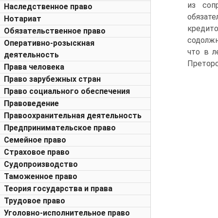
из соп
Наследственное право
обязате
Нотариат
кредит
Обязательственное право
содолжн
Оперативно-розыскная
что в л
деятельность
Преторс
Права человека
Право зарубежных стран
Право социального обеспечения
Правоведение
Правоохранительная деятельность
Предпринимательское право
Семейное право
Страховое право
Судопроизводство
Таможенное право
Теория государства и права
Трудовое право
Уголовно-исполнительное право