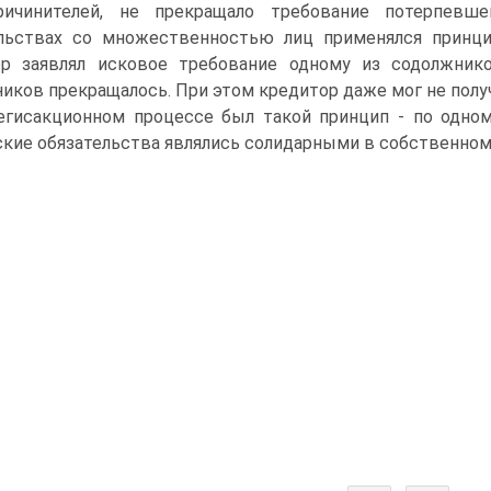
ричинителей, не прекращало требование потерпевш
льствах со множественностью лиц применялся принцип
ор заявлял исковое требование одному из содолжник
иков прекращалось. При этом кредитор даже мог не полу
егисакционном процессе был такой принцип - по одном
кие обязательства являлись солидарными в собственном