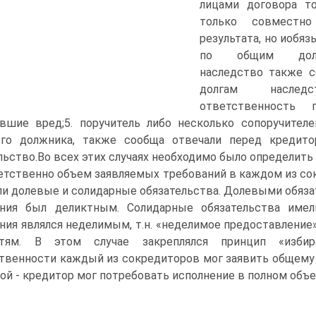
лицами договора то
только совместн
результата, но иобя
по общим долгам
наследство также с
долгам наследс
ответственность
вшие вред;5. поручитель либо несколько сопоручител
ого должника, также сообща отвечали перед кредито
льство.Во всех этих случаях необходимо было определит
етственно объем заявляемых требований в каждом из сок
и долевые и солидарные обязательства. Долевыми обязат
ения был деликтным. Солидарные обязательства имел
ния являлся неделимым, т.н. «неделимое предоставление
тям. В этом случае закреплялся принцип «избира
венности каждый из сокредиторов мог заявить общему 
ой - кредитор мог потребовать исполнение в полном объе