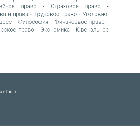
ейное право
Страховое право
-
-
ва и права
Трудовое право
Уголовно-
-
-
цесс
Философия
Финансовое право
-
-
-
ческое право
Экономика
Ювенальное
-
-
o.studio