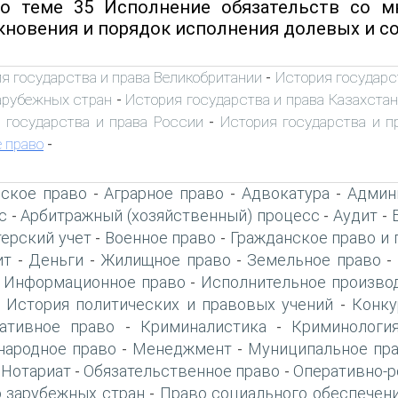
о теме 35 Исполнение обязательств со м
кновения и порядок исполнения долевых и со
я государства и права Великобритании
История государс
-
арубежных стран
История государства и права Казахстан
-
 государства и права России
История государства и 
-
 право
-
ское право
Аграрное право
Адвокатура
Админ
-
-
-
с
Арбитражный (хозяйственный) процесс
Аудит
-
-
-
терский учет
Военное право
Гражданское право и 
-
-
ит
Деньги
Жилищное право
Земельное право
-
-
-
-
Информационное право
Исполнительное произво
-
-
История политических и правовых учений
Конку
-
-
ативное право
Криминалистика
Криминологи
-
-
ародное право
Менеджмент
Муниципальное пр
-
-
Нотариат
Обязательственное право
Оперативно-р
-
-
-
 зарубежных стран
Право социального обеспечен
-