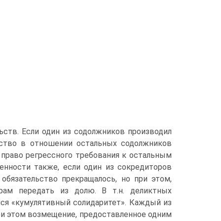
ьств. Если один из содолжников производил
ьство в отношении остальных содолжников
 право регрессного требования к остальным
нности также, если один из сокредиторов
обязательство прекращалось, но при этом,
орам передать из долю. В т.н. деликтных
лся «кумулятивный солидаритет». Каждый из
ри этом возмещение, предоставленное одним