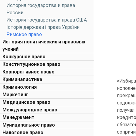
История государства и права
России
История государства и права США
Історія держави і права України
Римское право
История политических и правовых
учений
Конкурсное право
Конституционное право
Корпоративное право
Криминалистика
«Избира
Криминология
исполн
Маркетинг
прекращ
Медицинское право
содолжн
Международное право
получал
Менеджмент
кредит
обязате
Муниципальное право
сопричи
Налоговое право