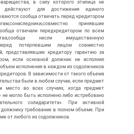
варищества, в силу которого этилица не
о действуют для достижения единого
зываются сообща отвечать перед кредитором
;сонаследники,совместно принявшие
ообща отвечали передкредитором по всем
тва;сообща несли имущественную
 перед потерпевшим лицом совместно
ей, представлявшие кредитору гарантию за
ром, если основной должник не исполнял
ь объем исполнения в каждом из содолжников
редиторов. В зависимости от такого объема
ельства были в любом случае, если предмет
и место во всех случаях, когда предмет
» не могло быть исполнено либо истребовано
тельного солидаритета». При активной
должнику требование в полном объеме. При
ме от любого из содолжников.