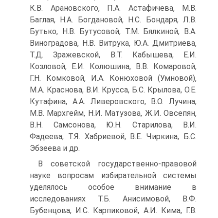
К.В. Арановского, П.А. Астафичева, М.В.
Баглая, Н.А. Богдановой, Н.С. Бондаря, Л.В.
Бутько, Н.В. Бутусовой, Т.М. Бялкиной, В.А.
Виноградова, Н.В. Витрука, Ю.А. Дмитриева,
Т.Д. Зражевской, В.Т. Кабышева, Е.И.
Козловой, Е.И. Колюшина, В.В. Комаровой,
Г.Н. Комковой, И.А. Конюховой (Умновой),
М.А. Краснова, В.И. Крусса, Б.С. Крылова, О.Е.
Кутафина, А.А. Ливеровского, В.О. Лучина,
М.В. Мархгейм, Н.И. Матузова, Ж.И. Овсепян,
В.Н. Самсонова, Ю.Н. Старилова, В.И.
Фадеева, Т.Я. Хабриевой, В.Е. Чиркина, Б.С.
Эбзеева и др.
В советской государственно-правовой
науке вопросам избирательной системы
уделялось особое внимание в
исследованиях Т.Б. Анисимовой, В.Ф.
Бубенцова, И.С. Карпиковой, А.И. Кима, Г.В.