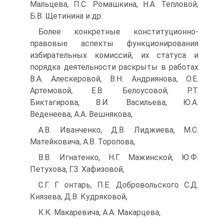
Мальцева, П.С. Ромашкина, Н.А. Тепловой,
Б.В. Щетинина и др.
Более конкретные конституционно-
правовые аспекты функционирования
избирательных комиссий, их статуса и
порядка деятельности раскрыты в работах
В.А. Алескеровой, В.Н. Андриянова, О.Е.
Артемовой, Е.В. Белоусовой, Р.Т.
Биктагирова, В.И. Васильева, Ю.А.
Веденеева, А.А. Вешнякова,
А.В. Иванченко, Д.В. Лиджиева, М.С.
Матейковича, А.В. Торопова,
В.В. Игнатенко, Н.Г. Мажинской, Ю.Ф.
Петухова, Г.З. Хафизовой,
С.Г. Г онтарь, П.Е. Добровольского С.Д.
Князева, Д.В. Кудряковой,
К.К. Макаревича, А.А. Макарцева,