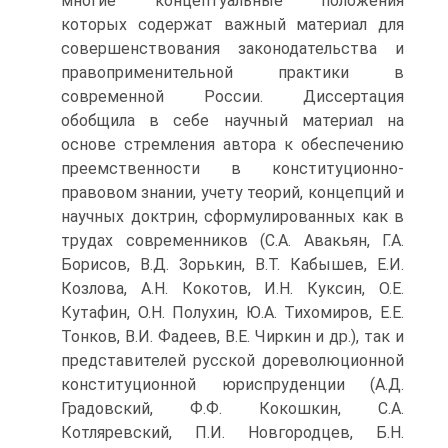
многие концептуальные положения
которых содержат важный материал для
совершенствования законодательства и
правоприменительной практики в
современной России. Диссертация
обобщила в себе научный материал на
основе стремления автора к обеспечению
преемственности в конституционно-
правовом знании, учету теорий, концепций и
научных доктрин, сформулированных как в
трудах современников (С.А. Авакьян, Г.А.
Борисов, В.Д. Зорькин, В.Т. Кабышев, Е.И.
Козлова, А.Н. Кокотов, И.Н. Куксин, О.Е.
Кутафин, О.Н. Полухин, Ю.А. Тихомиров, Е.Е.
Тонков, В.И. Фадеев, В.Е. Чиркин и др.), так и
представителей русской дореволюционной
конституционной юриспруденции (А.Д.
Градовский, Ф.Ф. Кокошкин, С.А.
Котляревский, П.И. Новгородцев, Б.Н.