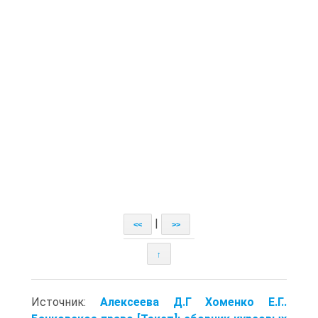
|
<<
>>
↑
Источник:
Алексеева Д.Г Хоменко Е.Г..