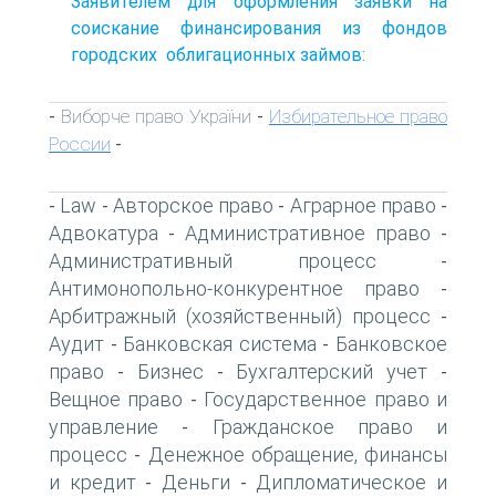
Заявителем для оформления заявки на
соискание финансирования из фондов
городских облигационных займов:
Виборче право України
Избирательное право
-
-
России
-
Law
Авторское право
Аграрное право
-
-
-
-
Адвокатура
Административное право
-
-
Административный процесс
-
Антимонопольно-конкурентное право
-
Арбитражный (хозяйственный) процесс
-
Аудит
Банковская система
Банковское
-
-
право
Бизнес
Бухгалтерский учет
-
-
-
Вещное право
Государственное право и
-
управление
Гражданское право и
-
процесс
Денежное обращение, финансы
-
и кредит
Деньги
Дипломатическое и
-
-