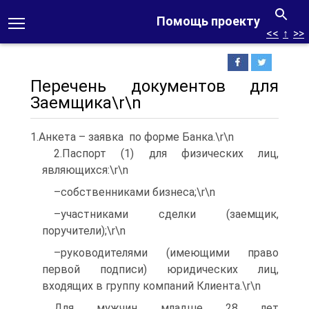
Помощь проекту
<<
↑
>>
Перечень документов для
Заемщика\r\n
1.Анкета – заявка по форме Банка.\r\n
2.Паспорт (1) для физических лиц,
являющихся:\r\n
–собственниками бизнеса;\r\n
–участниками сделки (заемщик,
поручители);\r\n
–руководителями (имеющими право
первой подписи) юридических лиц,
входящих в группу компаний Клиента.\r\n
Для мужчин младше 28 лет