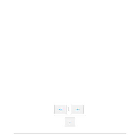
|
<<
>>
↑