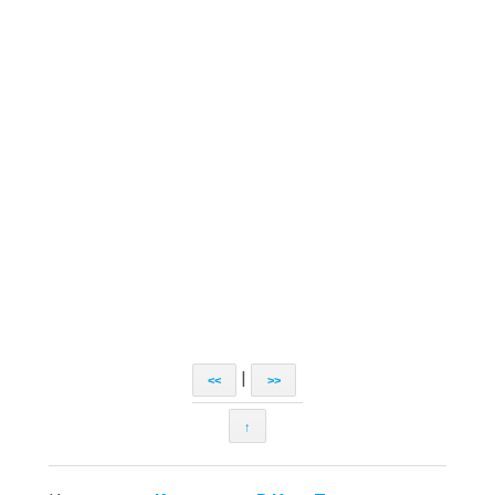
|
<<
>>
↑