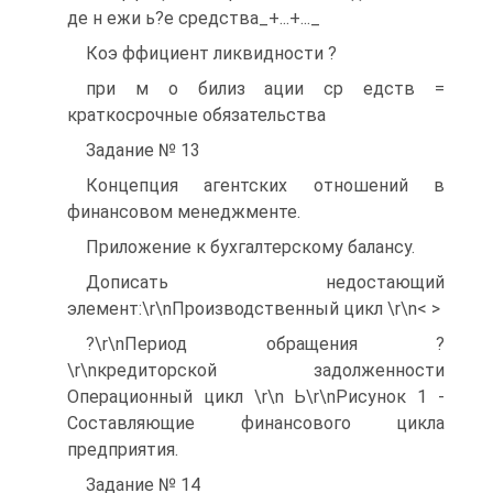
де н ежи ь?е средства_+...+..._
Коэ ффициент ликвидности ?
при м о билиз ации ср едств =
краткосрочные обязательства
Задание № 13
Концепция агентских отношений в
финансовом менеджменте.
Приложение к бухгалтерскому балансу.
Дописать недостающий
элемент:\r\nПроизводственный цикл \r\n< >
?\r\nПериод обращения ?
\r\nкредиторской задолженности
Операционный цикл \r\n Ь\r\nРисунок 1 -
Составляющие финансового цикла
предприятия.
Задание № 14