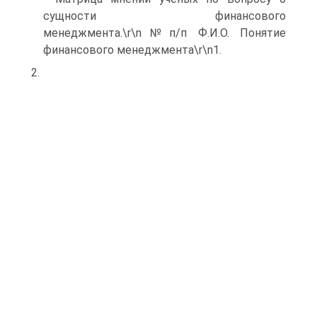
сущности финансового
менеджмента.\r\n№п/п Ф.И.О. Понятие
финансового менеджмента\r\n1.
2.