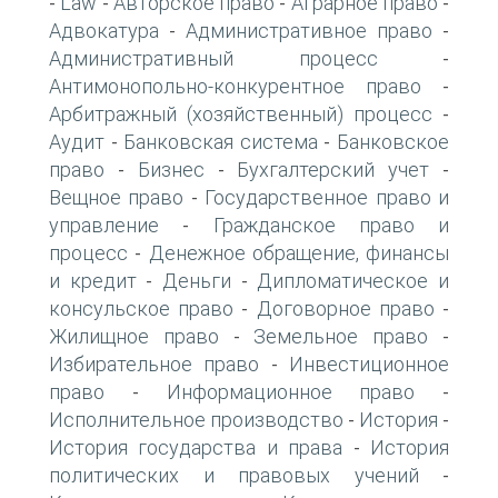
Law
Авторское право
Аграрное право
-
-
-
-
Адвокатура
Административное право
-
-
Административный процесс
-
Антимонопольно-конкурентное право
-
Арбитражный (хозяйственный) процесс
-
Аудит
Банковская система
Банковское
-
-
право
Бизнес
Бухгалтерский учет
-
-
-
Вещное право
Государственное право и
-
управление
Гражданское право и
-
процесс
Денежное обращение, финансы
-
и кредит
Деньги
Дипломатическое и
-
-
консульское право
Договорное право
-
-
Жилищное право
Земельное право
-
-
Избирательное право
Инвестиционное
-
право
Информационное право
-
-
Исполнительное производство
История
-
-
История государства и права
История
-
политических и правовых учений
-