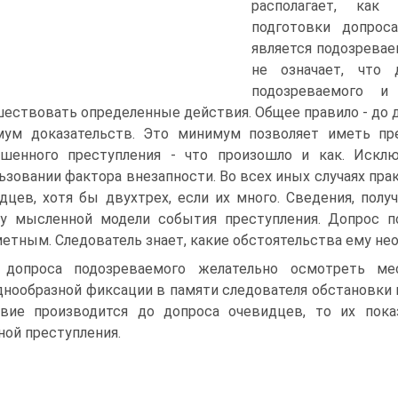
располагает, как
подготовки допроса
является подозревае
не означает, что 
подозреваемого и
ествовать определенные действия. Общее правило - до 
ум доказательств. Это минимум позволяет иметь пр
ршенного преступления - что произошло и как. Искл
ьзовании фактора внезапности. Во всех иных случаях пра
дцев, хотя бы двухтрех, если их много. Сведения, пол
у мысленной модели события преступления. Допрос по
етным. Следователь знает, какие обстоятельства ему не
допроса подозреваемого желательно осмотреть ме
днообразной фиксации в памяти следователя обстановки 
вие производится до допроса очевидцев, то их пок
ной преступления.