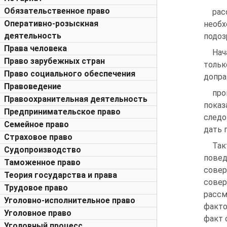
Обязательственное право
рас
Оперативно-розыскная
необ
деятельность
подоз
Права человека
Нач
Право зарубежных стран
тольк
Право социального обеспечения
допра
Правоведение
про
Правоохранительная деятельность
показ
Предпринимательское право
следо
Семейное право
дать 
Страховое право
Так
Судопроизводство
повед
Таможенное право
сове
Теория государства и права
сове
Трудовое право
рассм
Уголовно-исполнительное право
факто
Уголовное право
факт 
Уголовный процесс