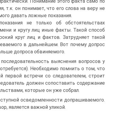
практически. Понимание этого факта само по
т.к. он понимает, что его слова на веру не
мого давать ложные показания.
показания не только об обстоятельствах
мени и кругу лиц иные факты. Такой способ
окий круг лиц и фактов. Затрудняет такой
еваемого в дальнейшем. Вот почему допрос
ольше допроса обвиняемого.
 последовательность выяснения вопросов у
отребуется). Необходимо помнить о том, что
 первой встречи со следователем, строит
ледователь должен сопоставить содержание
ельствами, которые он уже собрал.
еступной осведомленности допрашиваемого.
р, является важной уликой.