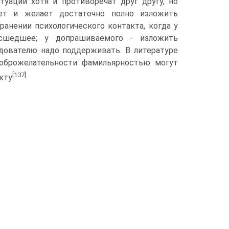
туации хотя и противоречат друг другу, но
ет и желает достаточно полно изложить
анении психологического контакта, когда у
сшедшее; у допрашиваемого - изложить
дователю надо поддерживать. В литературе
доброжелательности фамильярностью могут
[137]
кту
.