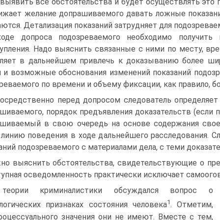
 выявить все обстоятельства и будет осуществлять это 
ижает желание допрашиваемого давать ложные показания, 
ются. Детализация показаний затрудняет для подозревае
оде допроса подозреваемого необходимо получить 
упления. Надо выяснить связанные с ними по месту, вре
ляет в дальнейшем привлечь к доказыванию более шир
 и возможные обоснования изменений показаний подозр
реваемого по времени и объему фиксации, как правило, б
осредственно перед допросом следователь определяет
шиваемого, порядок предъявления доказательств (если п
шиваемый в свою очередь на основе содержания своей
линию поведения в ходе дальнейшего расследования. С
аний подозреваемого с материалами дела, с теми доказат
но выяснить обстоятельства, свидетельствующие о пр
упная осведомленность практически исключает самоогово
теории криминалистики обсуждался вопрос о
1
логических признаках состояния человека
. Отметим,
роцессуального значения они не имеют. Вместе с тем,