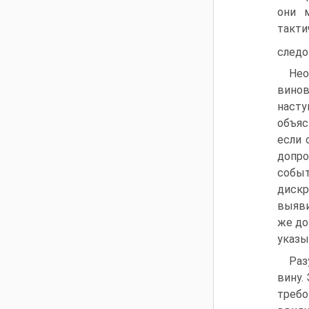
они 
такт
следо
Нео
вино
наст
объяс
если 
допро
собы
дискр
выяви
же до
указы
Раз
вину.
требо