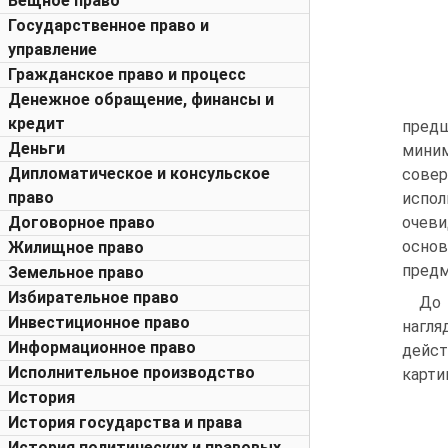
Вещное право
Государственное право и
управление
Гражданское право и процесс
Денежное обращение, финансы и
кредит
предш
Деньги
миним
Дипломатическое и консульское
сове
право
испол
Договорное право
очеви
основ
Жилищное право
предм
Земельное право
Избирательное право
До 
Инвестиционное право
нагля
Информационное право
дейст
Исполнительное производство
карти
История
История государства и права
История политических и правовых