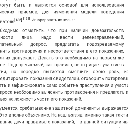
могут быть и являются основой для использования
ических приемов, для изменения модели поведения
[136]
[135]
. Игнорировать их нельзя.
вателя
бходимо отметить, что при наличии доказательств
вности лица, надо вести целенаправленный,
упательный допрос, предлагать подозреваемому
нить противоречия и несоответствия в его показаниях,
он их допускает. Делать это необходимо на первом же
се. Подозреваемый, как правило, не отрицает участие в
тии, но нередко пытается смягчить свою роль, из
едитировать показания свидетелей, оговорить потерпевш
ть и зафиксировать само событие преступления и участи
проса необходимо выяснить противоречия и предлагать 
вая на ложность части его показаний.
умеется, срабатывание защитной доминанты выражается
 Это вполне объяснимо. На наш взгляд, именно такая такт
вание дачи правдивых показаний, - в данной ситуации яв