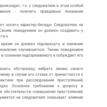
роисходит, т.к. у следователя в этом особой
авное - получить правдивые показания
жет носить характер беседы. Следователь не
 Своим поведением он должен создавать у
ти о
 время он должен подчеркнуть и значение
ановления случившегося. Таким поведением
в сознании подозреваемого и побуждает его
енить обстановку, избрать линию своего
ому в случае его отказа от причастности к
актике при расследовании преступлений,
едко. Основное требование к допросу в
е обстоятельств совершения преступлений;
меется на следователя оказывает влияние