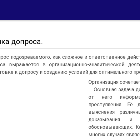
ка допроса.
рос подозреваемого, как сложное и ответственное дейст
са выражается в организационно-аналитической дея
товке к допросу и созданию условий для оптимального пр
Организация сочетает
Основная задача д
от него информа
преступления. Её 
выяснения различн
доказывания и 
обосновывающих. Ка
многих случаях явля