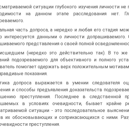
сматриваемой ситуации глубокого изучения личности не п
ходимости на данном этапе расследования нет. Гл
реваемого.
альная часть допроса, а нередко и любая его стадия мо
о интересуется данными о личности допрашиваемого.
шиваемого представления о своей полной осведомленнос
исшедшем (нередко это действительно так). В то же
аний подозреваемого для объективного и полного уст
ватель помогает одержать верх положительным мотивам 
правдивые показания.
тика допроса выражается в умении следователя оц
ения и способы предъявления доказательств подозреваем
ршению преступления. Последнее в следственной пр
ршаемых в условиях очевидности, бывает крайне р
атриваемой ситуации - это последовательное выяснени
в их обосновывающих и соприкасающихся с ними. Разу
очевидности преступления.