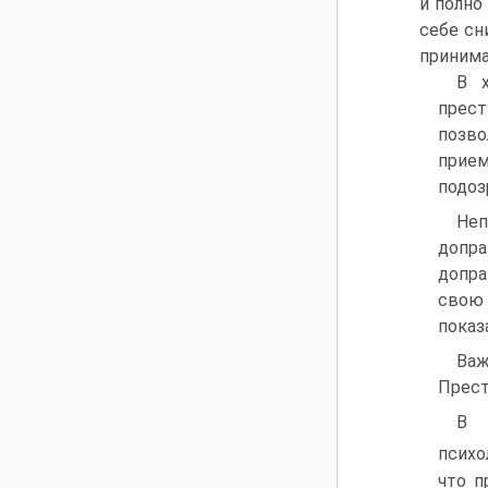
и полно
себе сн
принима
В х
прест
позво
прием
подоз
Неп
допра
допра
свою 
показ
Важ
Прест
В 
психо
что п