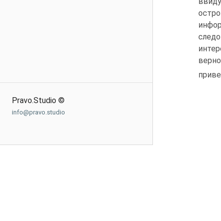
ввиду
остр
инфор
след
интер
верно
приве
Pravo.Studio ©
info@pravo.studio