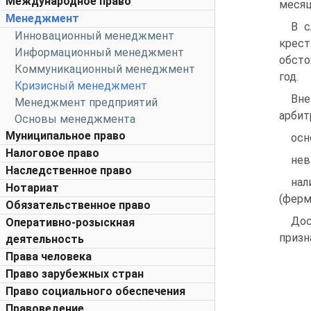
Международное право
месяц
Менеджмент
В с
Инновационный менеджмент
крест
Информационный менеджмент
обсто
Коммуникационный менеджмент
год.
Кризисный менеджмент
Вне
Менеджмент предприятий
арбит
Основы менеджмента
Муниципальное право
осн
Налоговое право
нев
Наследственное право
нал
Нотариат
(ферм
Обязательственное право
Дос
Оперативно-розыскная
призн
деятельность
Права человека
Право зарубежных стран
Право социального обеспечения
Правоведение