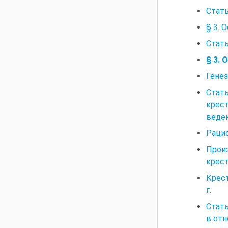
Стать
§ 3. 
Стать
§ 3.
Генез
Стат
крест
веден
Рацио
Прои
крес
Крест
г.
Стать
в от