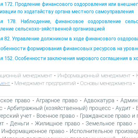
я 172. Продление финансового оздоровления или внешне
изации по ходатайству органа местного самоуправления
ья 178. Наблюдение, финансовое оздоровление сель
ление сельскохо-зяйственной организацией
я 82. Управление должником в ходе финансового оздоров
Особенности формирования финансовых ресурсов на уров
я 152. Особенности заключения мирового соглашения в х
ационный менеджмент
Информационный менеджмент
-
-
мент
Менеджмент предприятий
Основы менеджмента
-
-
-
ское право
Аграрное право
Адвокатура
Админ
-
-
-
с
Арбитражный (хозяйственный) процесс
Аудит
-
-
-
терский учет
Военное право
Гражданское право и 
-
-
ит
Деньги
Жилищное право
Земельное право
-
-
-
-
Информационное право
Исполнительное произво
-
-