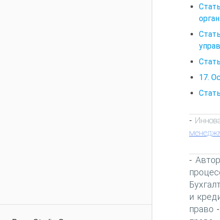
Стать
орган
Стат
управ
Стать
17. 
Стать
Иннов
-
менедж
Автор
-
процес
Бухгал
и кред
право