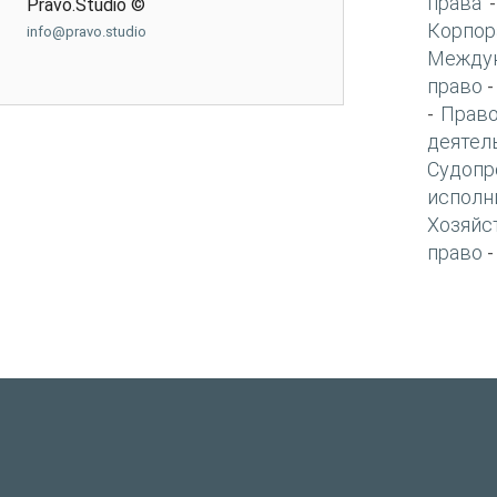
права
Pravo.Studio ©
Корпор
info@pravo.studio
Междун
право
Право
-
деятел
Судопр
исполн
Хозяйс
право