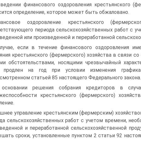
ведении финансового оздоровления крестьянского (ф
ится определение, которое может быть обжаловано.
нансовое оздоровление крестьянского (фермерск
етствующего периода сельскохозяйственных работ с уч
веденной или произведенной и переработанной сельскохо
лучае, если в течение финансового оздоровления им
яния крестьянского (фермерского) хозяйства в связи со
ми обстоятельствами, носящими чрезвычайный характ
 продлен на год при условии изменения графика
смотренном статьей 85 настоящего Федерального закона.
 основании решения собрания кредиторов в случа
ежеспособности крестьянского (фермерского) хозяйс
ление.
шнее управление крестьянским (фермерским) хозяйство
да сельскохозяйственных работ с учетом времени, необ
веденной и переработанной сельскохозяйственной прод
шать сроки, установленные пунктом 2 статьи 92 настоящ