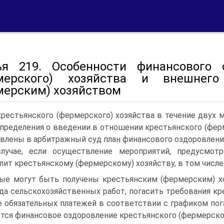
ья 219. Особенности финансового 
мерского) хозяйства и внешнего
мерским) хозяйством
крестьянского (фермерского) хозяйства в течение дву
пределения о введении в отношении крестьянского (фер
влены в арбитражный суд план финансового оздоровлени
лучае, если осуществление мероприятий, предусмотр
лит крестьянскому (фермерскому) хозяйству, в том числе 
ые могут быть получены крестьянским (фермерским) х
да сельскохозяйственных работ, погасить требования к
е обязательных платежей в соответствии с графиком п
тся финансовое оздоровление крестьянского (фермерског