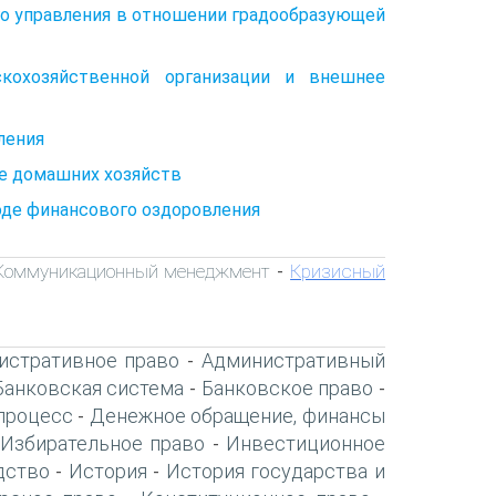
го управления в отношении градообразующей
скохозяйственной организации и внешнее
ления
не домашних хозяйств
оде финансового оздоровления
Коммуникационный менеджмент
Кризисный
-
истративное право
Административный
-
Банковская система
Банковское право
-
-
процесс
Денежное обращение, финансы
-
Избирательное право
Инвестиционное
-
дство
История
История государства и
-
-