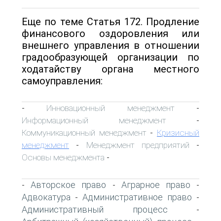
Еще по теме Статья 172. Продление
финансового оздоровления или
внешнего управления в отношении
градообразующей организации по
ходатайству органа местного
самоуправления:
Инновационный менеджмент
-
-
Информационный менеджмент
-
Коммуникационный менеджмент
Кризисный
-
менеджмент
Менеджмент предприятий
-
-
Основы менеджмента
-
Авторское право
Аграрное право
-
-
-
Адвокатура
Административное право
-
-
Административный процесс
-