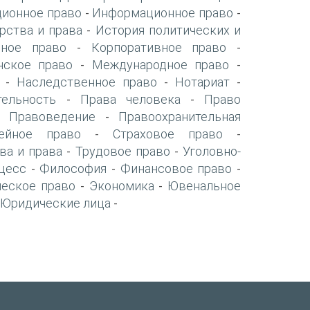
ионное право
Информационное право
-
-
рства и права
История политических и
-
нное право
Корпоративное право
-
-
нское право
Международное право
-
-
Наследственное право
Нотариат
-
-
-
тельность
Права человека
Право
-
-
Правоведение
Правоохранительная
-
-
ейное право
Страховое право
-
-
ва и права
Трудовое право
Уголовно-
-
-
цесс
Философия
Финансовое право
-
-
-
ческое право
Экономика
Ювенальное
-
-
Юридические лица
-