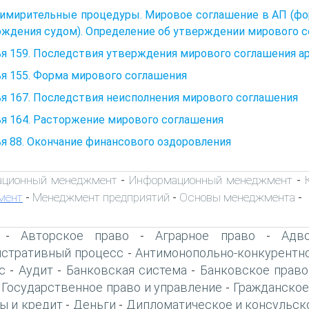
имирительные процедуры. Мировое соглашение в АП (фор
ждения судом). Определение об утверждении мирового с
ья 159. Последствия утверждения мирового соглашения 
я 155. Форма мирового соглашения
я 167. Последствия неисполнения мирового соглашения
я 164. Расторжение мирового соглашения
я 88. Окончание финансового оздоровления
ационный менеджмент
Информационный менеджмент
-
-
мент
Менеджмент предприятий
Основы менеджмента
-
-
-
Авторское право
Аграрное право
Адво
-
-
-
стративный процесс
Антимонопольно-конкурентн
-
с
Аудит
Банковская система
Банковское право
-
-
-
Государственное право и управление
Гражданское
-
-
ы и кредит
Деньги
Дипломатическое и консульск
-
-