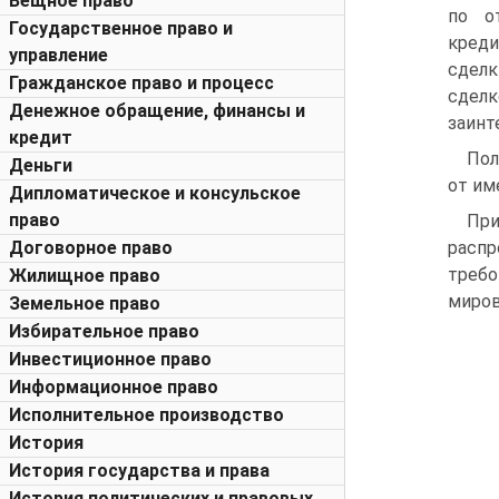
Вещное право
по о
Государственное право и
креди
управление
сделк
Гражданское право и процесс
сделк
Денежное обращение, финансы и
заинт
кредит
Пол
Деньги
от им
Дипломатическое и консульское
право
Пр
Договорное право
распр
требо
Жилищное право
миров
Земельное право
Избирательное право
Инвестиционное право
Информационное право
Исполнительное производство
История
История государства и права
История политических и правовых