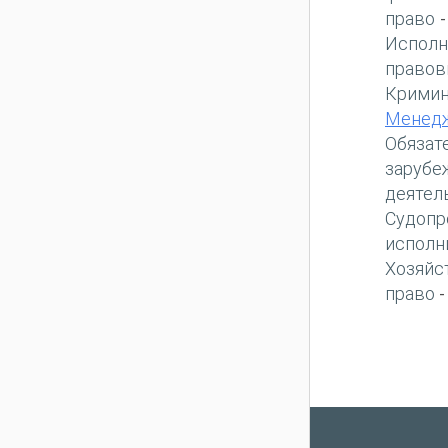
право
Исполн
правов
Кримин
Менед
Обязат
зарубе
деятел
Судопр
исполн
Хозяйс
право