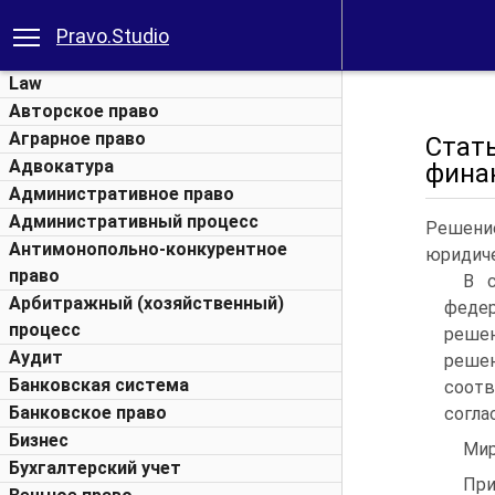
Pravo.Studio
Law
Авторское право
Аграрное право
Стат
Адвокатура
фина
Административное право
Административный процесс
Решение
Антимонопольно-конкурентное
юридиче
право
В с
Арбитражный (хозяйственный)
феде
процесс
решен
Аудит
решен
Банковская система
соот
Банковское право
согла
Бизнес
Мир
Бухгалтерский учет
При