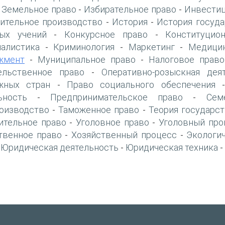
Земельное право
Избирательное право
Инвестиц
-
-
-
ительное производство
История
История госуда
-
-
ых учений
Конкурсное право
Конституцио
-
-
алистика
Криминология
Маркетинг
Медици
-
-
-
жмент
Муниципальное право
Налоговое право
-
-
ельственное право
Оперативно-розыскная дея
-
жных стран
Право социального обеспечения
-
ьность
Предпринимательское право
Сем
-
-
оизводство
Таможенное право
Теория государст
-
-
ительное право
Уголовное право
Уголовный про
-
-
твенное право
Хозяйственный процесс
Экологи
-
-
Юридическая деятельность
Юридическая техника
-
-
-