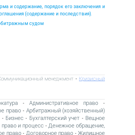
ма и содержание, порядок его заключения и
оглашения (содержание и последствия).
арбитражным судом
Коммуникационный менеджмент
Кризисный
-
катура
Административное право
-
-
ое право
Арбитражный (хозяйственный)
-
Бизнес
Бухгалтерский учет
Вещное
-
-
-
 право и процесс
Денежное обращение,
-
ое право
Договорное право
Жилищное
-
-