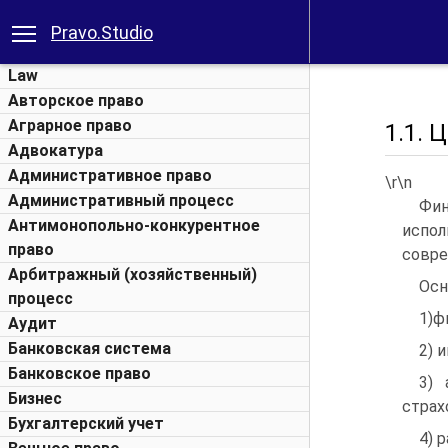
Pravo.Studio
Law
Авторское право
Аграрное право
1.1. 
Адвокатура
Административное право
\r\n
Административный процесс
Фин
Антимонопольно-конкурентное
испо
право
совре
Арбитражный (хозяйственный)
Осн
процесс
1)ф
Аудит
Банковская система
2) 
Банковское право
3) 
Бизнес
страх
Бухгалтерский учет
4) 