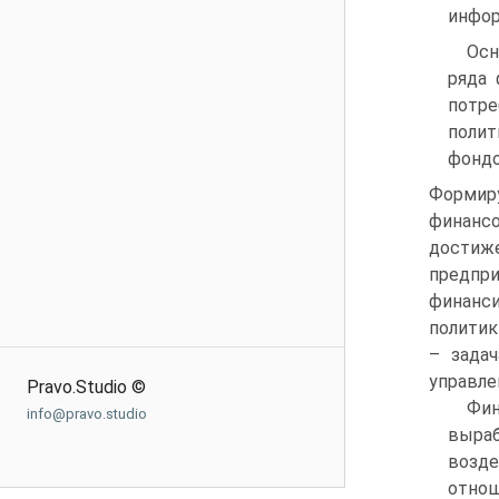
инфор
Осн
ряда 
потре
полит
фондо
Форми
финан
достиж
предп
финанс
политик
– зада
управле
Pravo.Studio ©
Фин
info@pravo.studio
выраб
возд
отно