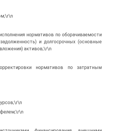
м;\r\n
 исполнения нормативов по оборачиваемости
 задолженность) и долгосрочных (основные
ложения) активов;\r\n
корректировки нормативов по затратным
рсов;\r\n
фелем;\r\n
источниками финансирования, внешними