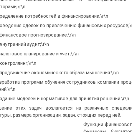
торами;\r\n
ределение потребностей в финансировании;\r\n
оведение сделок по привлечению финансовых ресурсов;\
 финансовое прогнозирование;\r\n
 внутренний аудит;\r\n
 налоговое планирование и учет;\r\n
 контроллинг;\r\n
 продвижение экономического образа мышления:\r\n
зработка программ обучения сотрудников компании про
ий;\r\n
здание моделей и нормативов для принятия решений.\r\n
ение этих задач возлагается на различных специал
туры, размера организации, задач, стоящих перед ней.
Функции финансовог
финансам, бухгалте