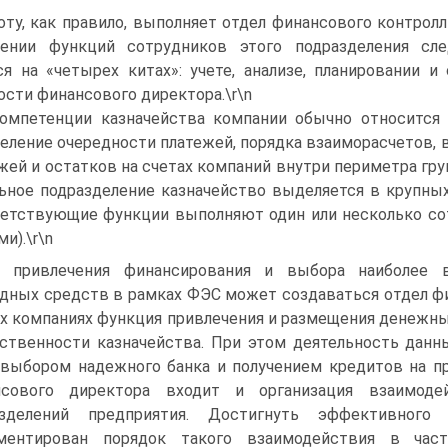
оту, как правило, выполняет отдел финансового контролл
лении функций сотрудников этого подразделения сле
я на «четырех китах»: учете, анализе, планировании и
ости финансового директора.\r\n
омпетенции казначейства компании обычно относится
еление очередности платежей, порядка взаиморасчетов, 
жей и остатков на счетах компаний внутри периметра груп
ьное подразделение казначейство выделяется в крупны
етствующие функции выполняют один или несколько сот
и).\r\n
 привлечения финансирования и выбора наиболее 
дных средств в рамках ФЭС может создаваться отдел фи
х компаниях функция привлечения и размещения денежны
ственности казначейства. При этом деятельность данн
выбором надежного банка и получением кредитов на пр
нсового директора входит и организация взаимоде
азделений предприятия. Достигнуть эффективного
аментирован порядок такого взаимодействия в час