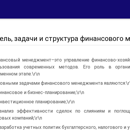
Цель, задачи и структура финансового
ансовый менеджмент–это управление финансово-хозяй
льзования современных методов. Его роль в орган
менном этапе.\r\n
овными задачами финансового менеджмента являются:\r
инансовое и бизнес-планирование;\r\n
инвестиционное планирование;\r\n
анализ эффективности сделок по слияниям и поглоще
овых компаний;\r\n
разработка учетных политик бухгалтерского, налогового и у