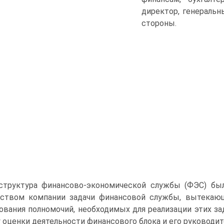
директор, генераль
стороны.
структура финансово-экономической службы (ФЭC) был
дством компании задачи финансовой службы, вытекающ
ования полномочий, необходимых для реализации этих зад
 оценки деятельности финансового блока и его руководител