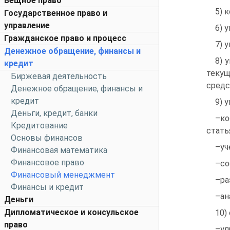
Вещное право
5) 
Государственное право и
управление
6) 
Гражданское право и процесс
7) 
Денежное обращение, финансы и
8) 
кредит
текущ
Биржевая деятельность
средс
Денежное обращение, финансы и
кредит
9) 
Деньги, кредит, банки
–ко
Кредитование
стать
Основы финансов
–уч
Финансовая математика
Финансовое право
–со
Финансовый менеджмент
–ра
Финансы и кредит
–ан
Деньги
Дипломатическое и консульское
10)
право
–у