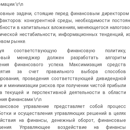
мации.\r\n
овные задачи, стоящие перед финансовым директором 
факторов: конкурентной среды, необходимости постоян
бности в капитальных вложениях, меняющегося налогово
ической нестабильности, информационных тенденций, и
вом рынке.
руя соответствующую финансовую политику,
совый менеджер должен разработать алгоритм
ения финансового успеха. Максимизация средств
риятия за счет правильного выбора способов
ирования, проведения соответствующей дивидендной
и и минимизации рисков при получении чистой прибыли
ча текущей и перспективной деятельности в области
ния финансами.\r\n
ансовое управление представляет собой процесс
отки и осуществления управляющих решений в целях
ействия на финансы, денежный оборот, финансовые
шения. Управляющее воздействие на финансы