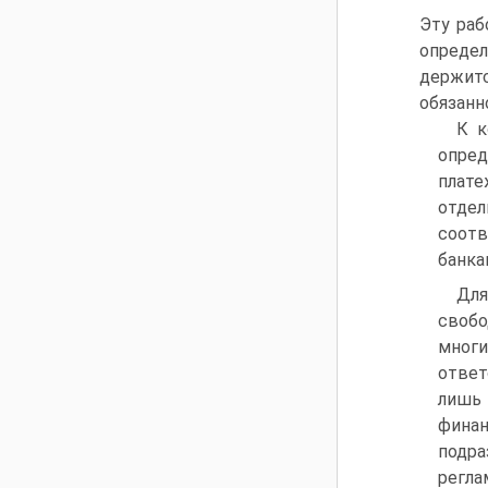
Эту раб
опреде
держитс
обязанн
К к
опред
плате
отдел
соотв
банкам
Для
свобо
многи
ответ
лишь 
фина
подр
регл