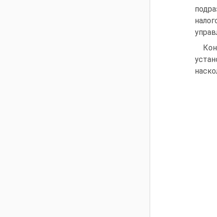
подра
налог
управ
Кон
устан
наско