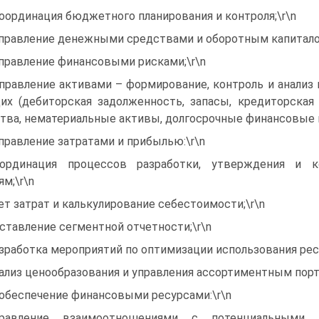
координация бюджетного планирования и контроля;\r\n
управление денежными средствами и оборотным капитало
управление финансовыми рисками;\r\n
управление активами – формирование, контроль и анализ
их (дебиторская задолженность, запасы, кредиторская
тва, нематериальные активы, долгосрочные финансовые в
управление затратами и прибылью:\r\n
ординация процессов разработки, утверждения и 
ям;\r\n
ет затрат и калькулирование себестоимости;\r\n
ставление сегментной отчетности;\r\n
зработка мероприятий по оптимизации использования ресу
ализ ценообразования и управления ассортиментным порт
 обеспечение финансовыми ресурсами:\r\n
правление взаимоотношениями с потенциальными 