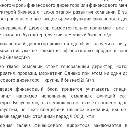
многом роль финансового директора или финансового ме
уктурой бизнеса, а также этапом развития компании. В 
остраненные в настоящее время функции финансовых дир
генеральный директор самостоятельно принимает все
и главного бухгалтера, учетчика – малый бизнес;\r\n
финансовый директор является одной из ключевых фигу
ываются уже не только из эффективных продаж и прои
ий бизнес;\r\n
во главе компании стоит генеральный директор, кот
риятия, продажи, маркетинг. Однако при этом ни один д
сового директора – крупный бизнес[2] .\r\n
давая финансовый блок, придется учитывать специ
ании,– например исполнение смежных функций сотр
туры. Безусловно, это несколько осложняет процесс ада
опустим, не зная специфики бизнеса компании, вы 
ыми задачами, стоящими перед ФЭС[3] .\r\n
овная задача финансового директора заключается 