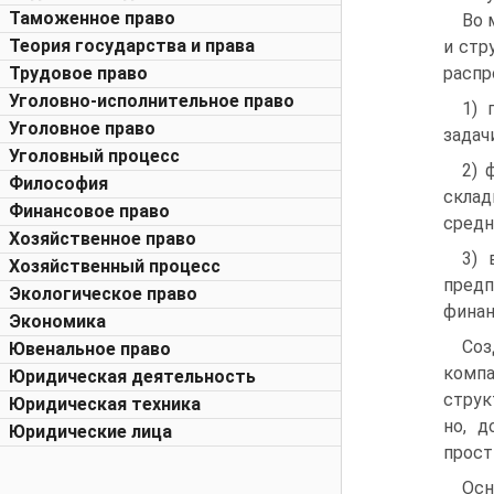
Таможенное право
Во 
Теория государства и права
и стр
Трудовое право
распр
Уголовно-исполнительное право
1) 
Уголовное право
задач
Уголовный процесс
2) 
Философия
склад
Финансовое право
средн
Хозяйственное право
3) 
Хозяйственный процесс
предп
Экологическое право
финан
Экономика
Соз
Ювенальное право
комп
Юридическая деятельность
струк
Юридическая техника
но, д
Юридические лица
прост
Осн