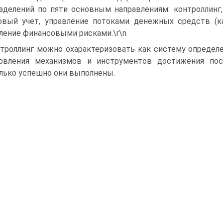
зделений по пяти основным направлениям: контроллинг,
овый учет, управление потоками денежных средств (ка
ление финансовыми рисками.\r\n
троллинг можно охарактеризовать как систему определен
овления механизмов и инструментов достижения пос
лько успешно они выполнены.