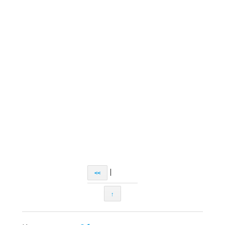
|
<<
↑