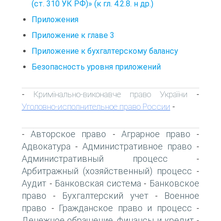
(ст. 310 УК РФ)» (к гл. 4.2.8. н др.)
Приложения
Приложение к главе 3
Приложение к бухгалтерскому балансу
Безопасность уровня приложений
Кримінально-виконавче право України
-
-
Уголовно-исполнительное право России
-
Авторское право
Аграрное право
-
-
-
Адвокатура
Административное право
-
-
Административный процесс
-
Арбитражный (хозяйственный) процесс
-
Аудит
Банковская система
Банковское
-
-
право
Бухгалтерский учет
Военное
-
-
право
Гражданское право и процесс
-
-
Денежное обращение, финансы и кредит
-