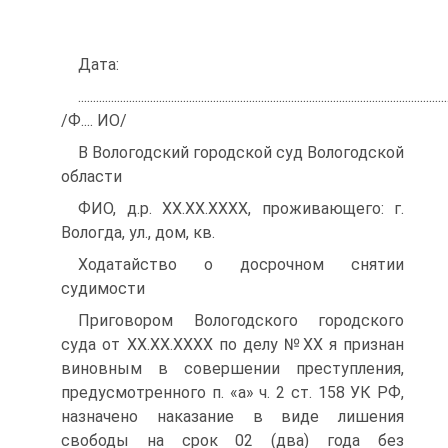
Дата:
...........................................................................................................................
/Ф.... ИО/
В Вологодский городской суд Вологодской
области
ФИО, д.р. ХХ.ХХ.ХХХХ, проживающего: г.
Вологда, ул., дом, кв.
Ходатайство о досрочном снятии
судимости
Приговором Вологодского городского
суда от ХХ.ХХ.ХХХХ по делу №ХХ я признан
виновным в совершении преступления,
предусмотренного п. «а» ч. 2 ст. 158 УК РФ,
назначено наказание в виде лишения
свободы на срок 02 (два) года без