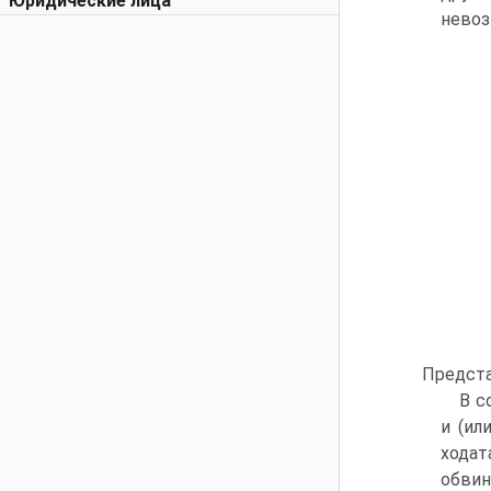
Юридические лица
невоз
Предста
В с
и (ил
ходат
обвин