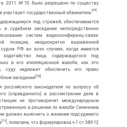
та. 2011. №10. было разрешено по существу
[69]
да участвует государственный обвинитель
.
одержащемуся под стражей, обеспечивается
ь в судебном заседании непосредственно
льзования систем видеоконференц-связи.
вой позиции, неоднократно выраженной
судом РФ во всех случаях, когда имеется
 ходатайство лица, содержащегося под
лько в его апелляционной жалобе, как это
е, суду надлежит обеспечить его право
[70]
ебном заседании
.
я российского законодателя по вопросу об
ого (оправданного) в рассмотрении дела в
нстанции не противоречит международным
 отраженную в решении по жалобе Синичкина
ции должен выяснить о желании подсудимого
[71]
а
, полагаем, что формулировка ч.1 ст.389.12