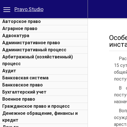
Pravo.Studio
Авторское право
Аграрное право
Адвокатура
Особ
Административное право
инст
Административный процесс
Арбитражный (хозяйственный)
Рас
процесс
15 су
Аудит
общей
Банковская система
посту
Банковское право
В 
Бухгалтерский учет
пост
Военное право
назна
Гражданское право и процесс
Во
Денежное обращение, финансы и
осуж
кредит
арес