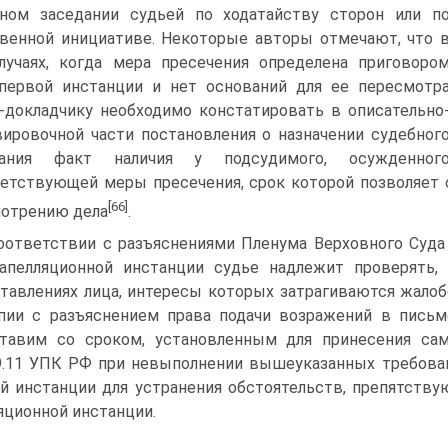
ном заседании судьей по ходатайству сторон или п
венной инициативе. Некоторые авторы отмечают, что 
лучаях, когда мера пресечения определена приговоро
первой инстанции и нет оснований для ее пересмотр
-докладчику необходимо констатировать в описательно
ировочной части постановления о назначении судебног
дания факт наличия у подсудимого, осужденног
етствующей меры пресечения, срок которой позволяет 
[66]
отрению дела
.
оответствии с разъяснениями Пленума Верховного Суда
апелляционной инстанции судье надлежит проверять
тавлениях лица, интересы которых затрагиваются жалоб
пии с разъяснением права подачи возражений в пись
тавим со сроком, установленным для принесения сам
9.11 УПК РФ при невыполнении вышеуказанных требован
й инстанции для устранения обстоятельств, препятств
яционной инстанции.