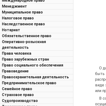
Международное право
Менеджмент
Муниципальное право
Налоговое право
Наследственное право
Нотариат
Обязательственное право
Оперативно-розыскная
деятельность
Права человека
Право зарубежных стран
Право социального обеспечения
О д
Правоведение
быть 
Правоохранительная деятельность
распр
Предпринимательское право
виде 
Семейное право
или п
Страховое право
В с
Судопроизводство
осуще