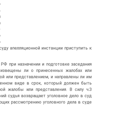
о
в
м
а
-
о
о
суду апелляционной инстанции приступить к
 РФ при назначении и подготовке заседания
, извещены ли о принесенных жалобах или
ой или представлением, и направлены ли им
менном виде в срок, который должен быть
ой жалобы или представления. В силу ч.З
ий судья возвращает уголовное дело в суд
ующих рассмотрению уголовного дела в суде