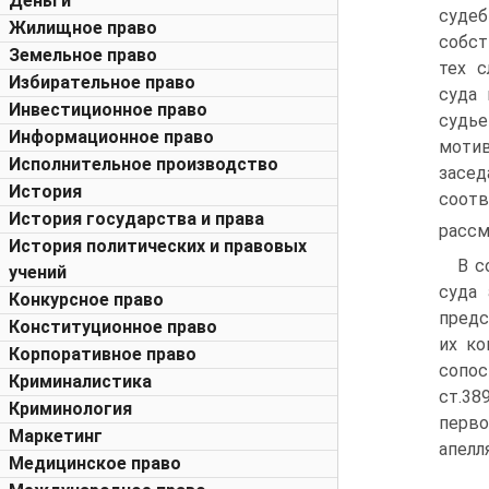
Деньги
судеб
Жилищное право
собст
Земельное право
тех с
Избирательное право
суда 
Инвестиционное право
судье
Информационное право
мотив
Исполнительное производство
засе
История
соотв
История государства и права
рассм
История политических и правовых
В с
учений
суда 
Конкурсное право
предс
Конституционное право
их ко
Корпоративное право
сопос
Криминалистика
ст.38
Криминология
перво
Маркетинг
апелл
Медицинское право