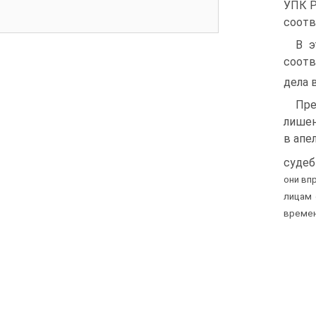
УПК Р
соотв
В э
соотв
дела 
Пре
лишен
в апе
судеб
они вп
лицам 
времен