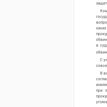
защит
Ко
госуд
вопро
каких
проку
обвин
в суд
обвин
C у
совсе
В в
согла
апелл
при 
прок
уголо