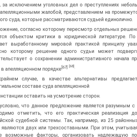
, за исключением уголовных дел о преступлениях небол
 апелляционными жалобой, представлением на промежуто
ого суда, которые рассматриваются судьей единолично.
ожение, согласно которому пересмотр отдельных решен
тся объектом критики в юридической литературе. По
ает выработанному мировой практикой принципу ува
асно которому решение одного судьи может подверг
тельствует о сохранении административного начала 
[68]
[67]
.
 в апелляционном порядке
райнем случае, в качестве альтернативы предлага
гиальном составе суда апелляционной
инстанции оставить на усмотрение сторон.
условно, что данное предложение является разумным с 
одимо отметить, что его практическая реализация до
йской судебной системы. Так, например, из 25 районных
 являются двух или трехсоставными. При этом, учитывая
ие возможные факторы, организовать надлежащую по