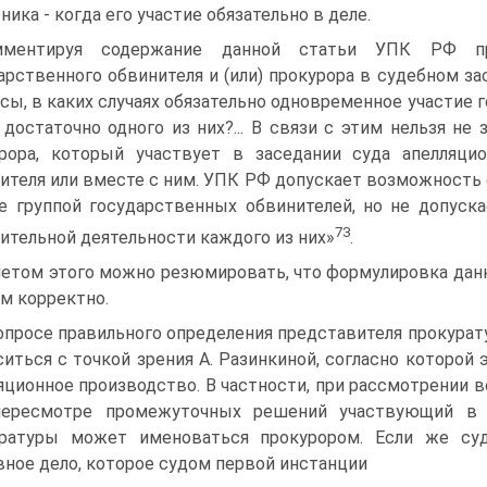
ника - когда его участие обязательно в деле.
мментируя содержание данной статьи УПК РФ при
арственного обвинителя и (или) прокурора в судебном за
сы, в каких случаях обязательно одновременное участие г
 достаточно одного из них?... В связи с этим нельзя не
рора, который участвует в заседании суда апелляци
ителя или вместе с ним. УПК РФ допускает возможность
е группой государственных обвинителей, но не допуск
73
ительной деятельности каждого из них»
.
четом этого можно резюмировать, что формулировка данн
м корректно.
опросе правильного определения представителя прокура
ситься с точкой зрения А. Разинкиной, согласно которой
яционное производство. В частности, при рассмотрении в
пересмотре промежуточных решений участвующий в с
уратуры может именоваться прокурором. Если же суд
вное дело, которое судом первой инстанции