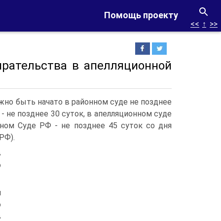
Помощь проекту
<<
↑
>>
ирательства в апелляционной
жно быть начато в районном суде не позднее
- не позднее 30 суток, в апелляционном суде
ном Суде РФ - не позднее 45 суток со дня
РФ).
в
о
и
о
в