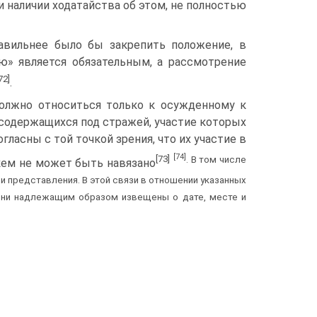
и наличии ходатайства об этом, не полностью
авильнее было бы закрепить положение, в
ю» является обязательным, а рассмотрение
72]
.
должно относиться только к осужденному к
содержащихся под стражей, участие которых
ласны с той точкой зрения, что их участие в
[74]
[73]
. В том числе
кем не может быть навязано
 представления. В этой связи в отношении указанных
 они надлежащим образом извещены о дате, месте и