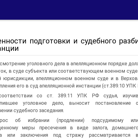
енности подготовки и судебного разб
анции
смотрение уголовного дела в апелляционном порядке дол
ток, в суде субъекта или соответствующем военном суде 
 юрисдикции, апелляционном военном суде и в Верхов
пления его в суд апелляционной инстанции (ст.389.10 УПК 
соответствии со ст. 389.11 УПК РФ судья, изучи
упившее уголовное дело, выносит постановление 
чении судебного заседания.
прос об избрании (продлении) подсудимому ил
денному меры пресечения в виде залога, домашнег
та или заключения под стражу рассматривается 