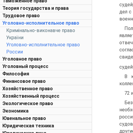
Таможенное право
судей
Теория государства и права
дел с
Трудовое право
военн
Уголовно-исполнительное право
Пол
Кримінально-виконавче право
являе
України
отвеч
Уголовно-исполнительное право
согл
России
свиде
Уголовное право
Уголовный процесс
судей
Философия
В к
Финансовое право
колле
Хозяйственное право
72 
Хозяйственный процесс
Без
Экологическое право
необх
Экономика
росси
Ювенальное право
судов
Юридическая техника
друг