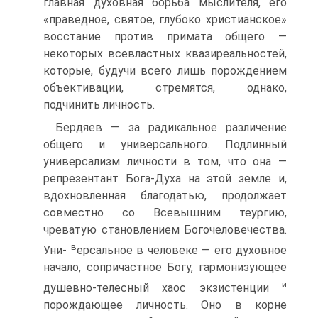
главная духовная борьба мыслителя, его
«праведное, святое, глубоко христианское»
восстание против примата общего —
некоторых всевластных квазиреальностей,
которые, будучи всего лишь порождением
объективации, стремятся, однако,
подчинить личность.
Бердяев — за радикальное различение
общего и универсального. Подлинный
универсализм личности в том, что она —
репрезентант Бога-Духа на этой земле и,
вдохновленная благодатью, продолжает
совместно со Всевышним теургию,
чреватую становлением Богочеловечества.
в
Уни-
ерсальное в человеке — его духовное
начало, сопричастное Богу, гармонизующее
и
душевно-телесный хаос экзистенции
порождающее личность. Оно в корне