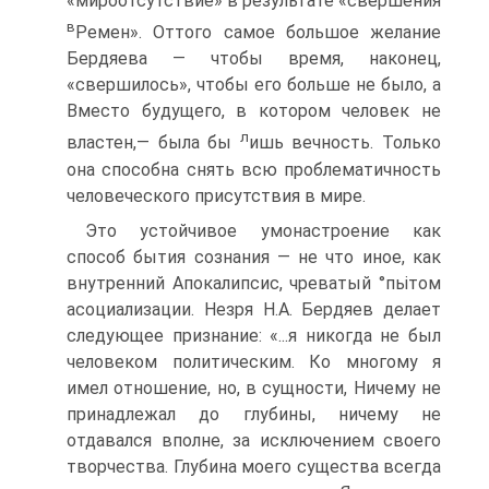
«мироотсутствие» в результате «свершения
в
Ремен». Оттого самое большое желание
Бердяева — чтобы время, наконец,
«свершилось», чтобы его больше не было, а
Вместо будущего, в котором человек не
л
властен,— была бы
ишь вечность. Только
она способна снять всю проблематичность
человеческого присутствия в мире.
Это устойчивое умонастроение как
способ бытия сознания — не что иное, как
внутренний Апокалипсис, чреватый °пьітом
асоциализации. Незря Н.А. Бердяев делает
следующее признание: «...я никогда не был
человеком политическим. Ко многому я
имел отношение, но, в сущности, Ничему не
принадлежал до глубины, ничему не
отдавался вполне, за исключением своего
творчества. Глубина моего существа всегда