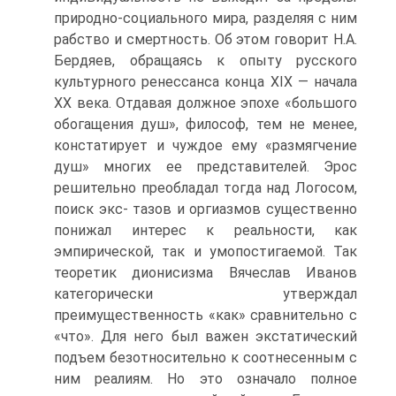
природно-социального мира, разделяя с ним
рабство и смертность. Об этом говорит Н.А.
Бердяев, обращаясь к опыту русского
культурного ренессанса конца XIX — начала
XX века. Отдавая должное эпохе «большого
обогащения душ», философ, тем не менее,
констатирует и чуждое ему «размягчение
душ» многих ее представителей. Эрос
решительно преобладал тогда над Логосом,
поиск экс- тазов и оргиазмов существенно
понижал интерес к реальности, как
эмпирической, так и умопостигаемой. Так
теоретик дионисизма Вячеслав Иванов
категорически утверждал
преимущественность «как» сравнительно с
«что». Для него был важен экстатический
подъем безотносительно к соотнесенным с
ним реалиям. Но это означало полное