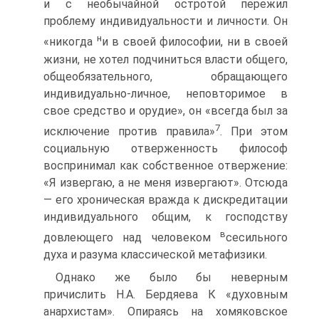
и с необычайной остротой пережил
проблему индивидуальности и личности. Он
н
«никогда
и в своей философии, ни в своей
жизни, не хотел подчиниться власти общего,
общеобязательного, обращающего
индивидуально-личное, неповторимое в
свое средство и орудие», он «всегда был за
7
исключение против правила»
. При этом
социальную отверженность философ
воспринимал как собственное отвержение:
«Я извергаю, а не меня извергают». Отсюда
— его хроническая вражда к дискредитации
индивидуального общим, к господству
в
довлеющего над человеком
сесильного
духа и разума классической метафизики.
Однако же было бы неверным
причислить Н.А. Бердяева К «духовным
анархистам». Опираясь на хомяковское