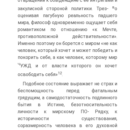
отвращении к обыденщине с ее интригами и
в
закулисной стороной политики. Трез-
о
оценивая пагубную реальность падшего
мира, философ одновременно ощущает себя
романтиком по отношению «к Мечте,
противоположной действительности».
Именно поэтому он борется с миром «не как
человек, который хочет и может победить и
покорить себе, а как человек, которому мир
Ч
УЖД и от власти которого он хочет
12
освободить себя»
.
Подобное состояние выражает не страх и
беспомощность перед фатальным
грядущим, а самодостаточность подлинного
бьітия в Истине, безотносительность
личности к мирскому ПО- Рядку, к
историчности существования,
соразмерность человека в его духовной