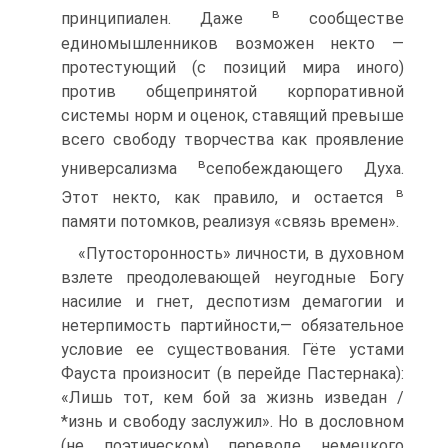
в
принципиален. Даже
сообществе
единомышленников возможен некто —
протестующий (с позиций мира иного)
против общепринятой корпоративной
системы норм и оценок, ставящий превыше
всего свободу творчества как проявление
в
универсализма
сепобеждающего Духа.
в
Этот некто, как правило, и остается
памяти потомков, реализуя «связь времен».
«Путосторонность» личности, в духовном
взлете преодолевающей неугодные Богу
насилие и гнет, деспотизм демагогии и
нетерпимость партийности,— обязательное
условие ее существования. Гёте устами
Фауста произносит (в перейде Пастернака):
«Лишь тот, кем бой за жизнь изведан /
*изнь и свободу заслужил». Но в дословном
(не поэтическом) переводе немецкого