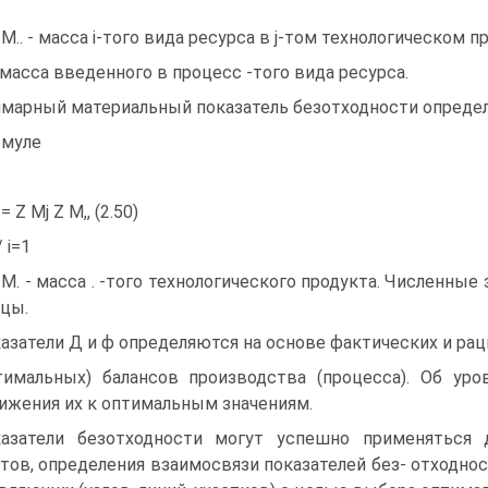
 М.. - масса i-того вида ресурса в j-том технологическом п
 масса введенного в процесс -того вида ресурса.
марный материальный показатель безотходности определ
муле
 Z Mj Z M,, (2.50)
/ i=1
 M. - масса . -того технологического продукта. Численны
цы.
азатели Д и ф определяются на основе фактических и ра
тимальных) балансов производства (процесса). Об ур
ижения их к оптимальным значениям.
азатели безотходности могут успешно применяться
тов, определения взаимосвязи показателей без- отходно