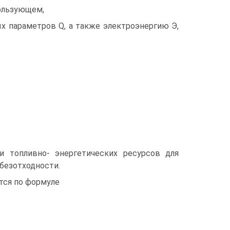
пользующем,
ых параметров Q, а также электроэнергию Э,
 топливно- энергетических ресурсов для
безотходности.
тся по формуле