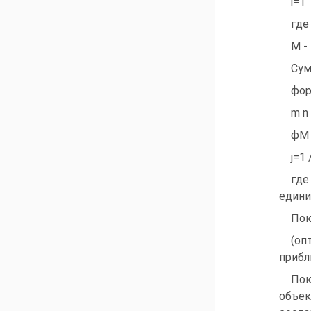
i=1
где
M -
Сум
фор
m n
фМ =
j=1 
где
едини
Пок
(оп
прибл
Пок
объек