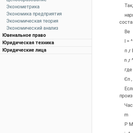
Так
Эконометрика
Экономика предприятия
нар
Экономическая теория
соста
Экономический анализ
Be
Ювенальное право
l = ^
Юридическая техника
Юридические лица
п ,
n ,r 
где
Єп 
Есл
произ
Час
m
Р М