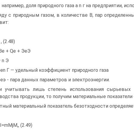
, например, доля природного газа а n г на предприятии, ис
яду с природным газом, в количестве В, пар определенн
вит:
 , (2.48)
r Be + Qe + ЭеЭ
^ n Э
 еn Г — удельный коэффициент природного газа
, еэ - пара данных параметров и электроэнергии.
и учитывать лишь степень использования сырьевых и
водства продукции, то получим материальные показатели 
тный материальный показатель безотходности определяе
І=mMjM,, (2.49)