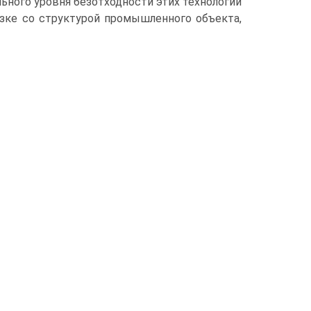
льного уровня безотходности этих технологий
язке со структурой промышленного объекта,