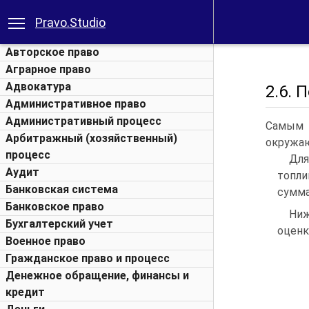
Pravo.Studio
Авторское право
Аграрное право
Адвокатура
2.6.
Административное право
Административный процесс
Самым 
Арбитражный (хозяйственный)
окружаю
процесс
Для
Аудит
топли
Банковская система
сумма
Банковское право
Ниж
Бухгалтерский учет
оценк
Военное право
Гражданское право и процесс
Денежное обращение, финансы и
кредит