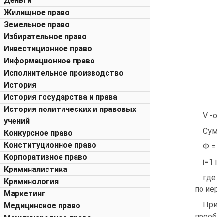
Деньги
Жилищное право
Земельное право
Избирательное право
Инвестиционное право
Информационное право
Исполнительное производство
История
История государства и права
История политических и правовых
V -
учений
Сум
Конкурсное право
Конституционное право
Ф = 
Корпоративное право
і=1 
Криминалистика
где
Криминология
по ие
Маркетинг
При
Медицинское право
прео