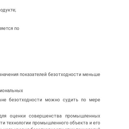
родукте;
яется по
е значения показателей безотходности меньше
циональных
овне безотходности можно судить по мере
 для оценки совершенства промышленных
сти технологии промышленного объекта и его