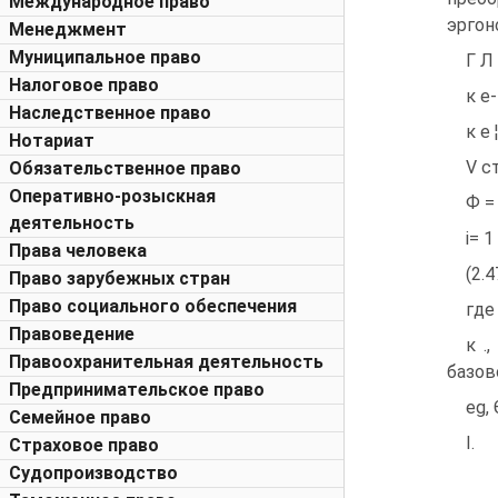
Международное право
эргон
Менеджмент
Муниципальное право
Г Л
Налоговое право
к е-
Наследственное право
к е ¦
Нотариат
V ст
Обязательственное право
Оперативно-розыскная
Ф = 
деятельность
і= 1
Права человека
(2.4
Право зарубежных стран
Право социального обеспечения
где
Правоведение
к .
Правоохранительная деятельность
базов
Предпринимательское право
eg,
Семейное право
I.
Страховое право
Судопроизводство