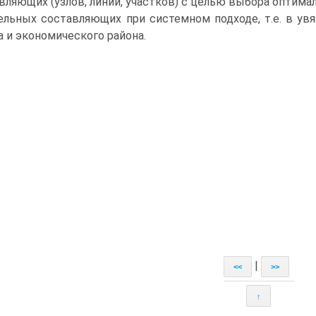
вляющих (узлов, линий, участков) с целью выбора оптима
ельных составляющих при системном подходе, т.е. в ув
а и экономического района.
|
<<
>>
↑