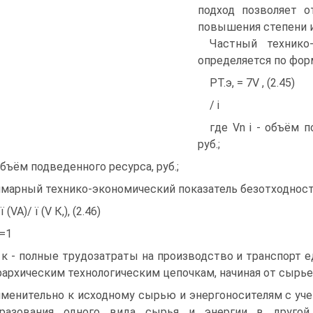
подход позволяет о
повышения степени и
Частный технико-
определяется по фор
РТ.э, = 7V , (2.45)
/ і
где Vn i - объём п
руб.;
объём подведенного ресурса, руб.;
марный технико-экономический показатель безотходност
ї (VA)/ ї (V К,), (2.46)
і=1
 к - полные трудозатраты на производство и транспорт 
рархическим технологическим цепочкам, начиная от сырье
менительно к исходному сырью и энергоносителям с уч
бразования одного вида сырья и энергии в другой