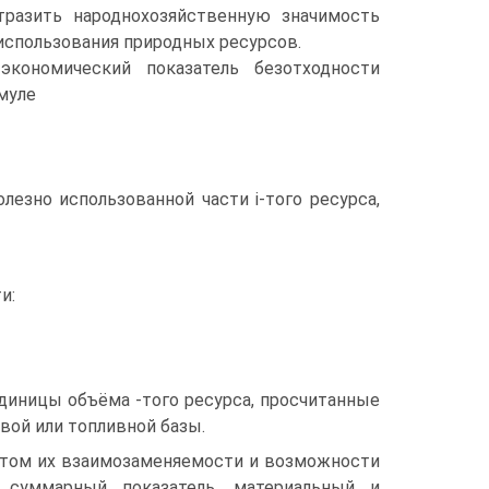
тразить народнохозяйственную значимость
спользования природных ресурсов.
экономический показатель безотходности
муле
олезно использованной части i-того ресурса,
и:
единицы объёма -того ресурса, просчитанные
вой или топливной базы.
етом их взаимозаменяемости и возможности
 суммарный показатель, материальный и