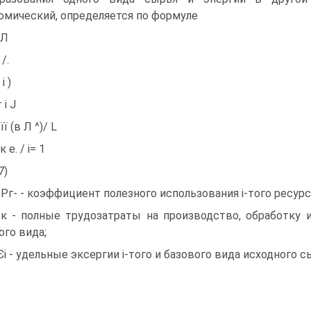
омический, определяется по формуле
 Л
 /.
 і )
 і J
її (в Л ^)/ L
 к е. / і= 1
7)
 Рг- - коэффициент полезного использования і-того ресурс
, к - полные трудозатраты на производство, обработку 
ого вида;
 Єi - удельные эксергии і-того и базового вида исходного 