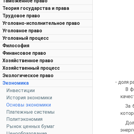
Таможенное право
Теория государства и права
Трудовое право
Уголовно-исполнительное право
Уголовное право
Уголовный процесс
Философия
Финансовое право
Хозяйственное право
Хозяйственный процесс
Экологическое право
- доля 
Экономика
В ф
Инвестиции
качес
История экономики
Основы экономики
За 
Платежные системы
котор
Политэкономия
Дол
Рынок ценных бумаг
энерг
Ценообразование