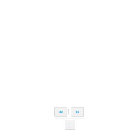
|
<<
>>
↑