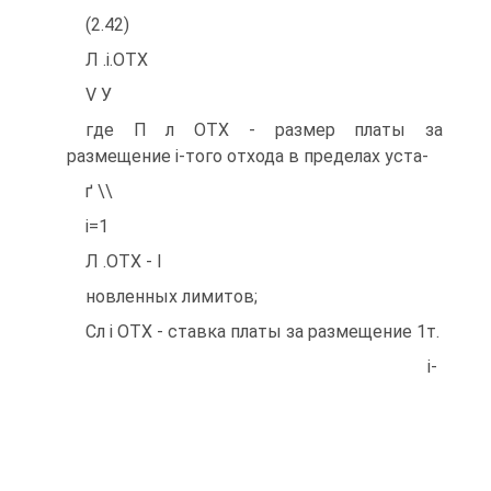
(2.42)
Л .і.ОТХ
V У
где П л ОТХ - размер платы за
размещение і-того отхода в пределах уста-
ґ \\
і=1
Л .ОТХ - І
новленных лимитов;
Сл і ОТХ - ставка платы за размещение 1т.
і-