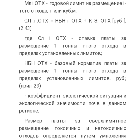
Мл і ОТХ - годовой лимит на размещение і-
того отхода, т или куб.м.;
СЛ .і .ОТХ = НБН і .ОТХ + К Э. ОТХ [руб ],
(2.43)
где Сл і ОТХ - ставка платы за
размещение 1 тонны і-того отхода в
пределах установленных лимитов;
НБН ОТХ - базовый норматив платы за
размещение 1 тонны і-того отхода в
пределах установленных лимитов, руб.;
(прил. 29)
- коэффициент экологической ситуации и
экологической значимости почв в данном
регионе.
Размер платы за сверхлимитное
размещение токсичных и нетоксичных
отходов определяется путем умножения