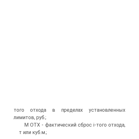
того отхода в пределах установленных
лимитов, руб.;
М ОТХ - фактический сброс і-того отхода,
т или куб.м.;