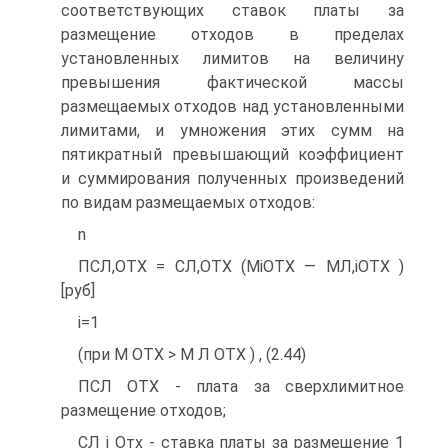
соответствующих ставок платы за
размещение отходов в пределах
установленных лимитов на величину
превышения фактической массы
размещаемых отходов над установленными
лимитами, и умножения этих сумм на
пятикратный превышающий коэффициент
и суммирования полученных произведений
по видам размещаемых отходов:
n
ПСЛ,ОТХ = СЛ,ОТХ (МіОТХ — МЛ,іОТХ )
[руб]
і=1
(при М ОТХ > М Л ОТХ ) , (2.44)
ПСЛ ОТХ - плата за сверхлимитное
размещение отходов;
СЛ і Отх - ставка платы за размещение 1