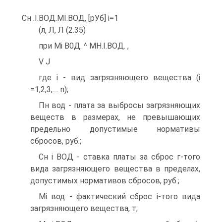
Сн .І.ВОД.МІ.ВОД, [рУб] i=1
(л, Л, Л (2.35)
при Мі В0Д. ^ МН.І.ВОД. ,
V J
где i - вид загрязняющего вещества (i
=1,2,3,.... n);
Пн вод - плата за выбросы загрязняющих
веществ в размерах, не превышающих
предельно допустимые нормативы
сбросов, руб.;
Сн і ВОД - ставка платы за сброс г-того
вида загрязняющего вещества в пределах,
допустимых нормативов сбросов, руб.;
Мі вод - фактический сброс і-того вида
загрязняющего вещества, т;