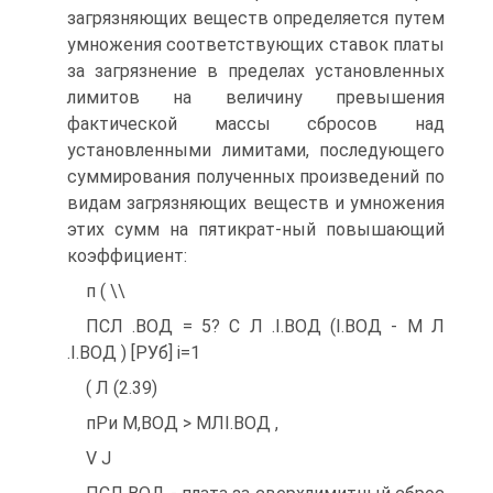
загрязняющих веществ определяется путем
умножения соответствующих ставок платы
за загрязнение в пределах установленных
лимитов на величину превышения
фактической массы сбросов над
установленными лимитами, последующего
суммирования полученных произведений по
видам загрязняющих веществ и умножения
этих сумм на пятикрат-ный повышающий
коэффициент:
п ( \\
ПСЛ .ВОД = 5? С Л .І.ВОД (І.ВОД - М Л
.І.ВОД ) [РУб] i=1
( Л (2.39)
пРи М,ВОД > МЛІ.ВОД ,
V J