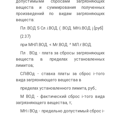
допустимыми сбросами загрязняющих
веществ и суммирования полученных
произведений по видам загрязняющих
веществ:
Пл .ВОД S Сл .і.ВОД. ( .ВОД. МН.і.ВОД. j [руб]
(2.37)
при МНЛ.ВОД. < Мг.ВОД. ^ МЛ.г.ВОД.
Пл . ВОд - плата за сбросы загрязняющих
веществ в пределах установленных
лимитов;
СЛіВОд - ставка платы за сброс і-того
вида загрязняющего вещества в
пределах установленного лимита, руб.;
М ВОД - фактический сброс і-того вида
загрязняющего вещества, т;
МН і ВОд - предельно допустимый сброс і-