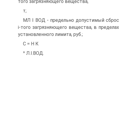
того загрязняющего вещества,
т;
МЛ І ВОД - предельно допустимый сброс
i-того загрязняющего вещества, в пределах
установленного лимита, руб.;
С = Н К
^ Л.І.ВОД.