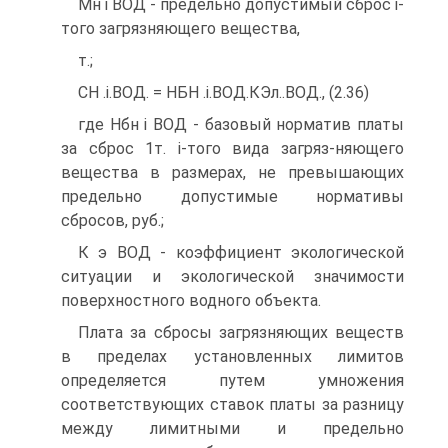
Мн і ВОД - предельно допустимый сброс і-
того загрязняющего вещества,
т.;
СН .і.ВОД. = НБН .і.ВОД.КЭл..ВОД., (2.36)
где Нбн і ВОД - базовый норматив платы
за сброс 1т. і-того вида загряз-няющего
вещества в размерах, не превышающих
предельно допустимые нормативы
сбросов, руб.;
К э ВОД - коэффициент экологической
ситуации и экологической значимости
поверхностного водного объекта.
Плата за сбросы загрязняющих веществ
в пределах установленных лимитов
определяется путем умножения
соответствующих ставок платы за разницу
между лимитными и предельно