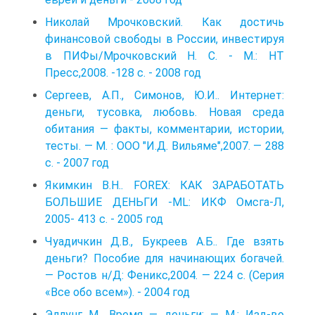
Николай Мрочковский. Как достичь
финансовой свободы в России, инвестируя
в ПИФы/Мрочковский Н. С. - М.: НТ
Пресс,2008. -128 с. - 2008 год
Сергеев, А.П., Симонов, Ю.И.. Интернет:
деньги, тусовка, любовь. Новая среда
обитания — факты, комментарии, истории,
тесты. — М. : ООО "И.Д. Вильяме",2007. — 288
с. - 2007 год
Якимкин В.Н.. FOREX: КАК ЗАРАБОТАТЬ
БОЛЬШИЕ ДЕНЬГИ -ML: ИКФ Омсга-Л,
2005- 413 с. - 2005 год
Чуадичкин Д.В., Букреев А.Б.. Где взять
деньги? Пособие для начинающих богачей.
— Ростов н/Д: Феникс,2004. — 224 с. (Серия
«Все обо всем»). - 2004 год
Эдлунг М.. Время — деньги: — М.: Изд-во