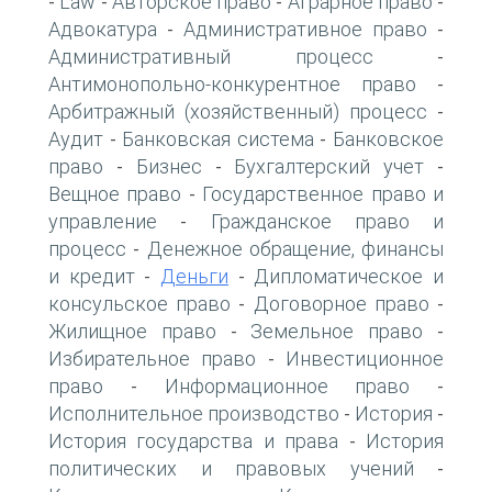
Law
Авторское право
Аграрное право
-
-
-
-
Адвокатура
Административное право
-
-
Административный процесс
-
Антимонопольно-конкурентное право
-
Арбитражный (хозяйственный) процесс
-
Аудит
Банковская система
Банковское
-
-
право
Бизнес
Бухгалтерский учет
-
-
-
Вещное право
Государственное право и
-
управление
Гражданское право и
-
процесс
Денежное обращение, финансы
-
и кредит
Деньги
Дипломатическое и
-
-
консульское право
Договорное право
-
-
Жилищное право
Земельное право
-
-
Избирательное право
Инвестиционное
-
право
Информационное право
-
-
Исполнительное производство
История
-
-
История государства и права
История
-
политических и правовых учений
-