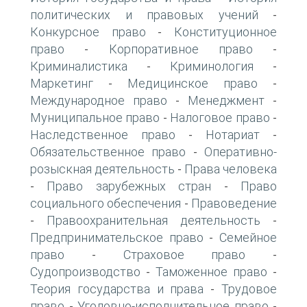
политических и правовых учений
-
Конкурсное право
Конституционное
-
право
Корпоративное право
-
-
Криминалистика
Криминология
-
-
Маркетинг
Медицинское право
-
-
Международное право
Менеджмент
-
-
Муниципальное право
Налоговое право
-
-
Наследственное право
Нотариат
-
-
Обязательственное право
Оперативно-
-
розыскная деятельность
Права человека
-
Право зарубежных стран
Право
-
-
социального обеспечения
Правоведение
-
Правоохранительная деятельность
-
-
Предпринимательское право
Семейное
-
право
Страховое право
-
-
Судопроизводство
Таможенное право
-
-
Теория государства и права
Трудовое
-
право
Уголовно-исполнительное право
-
-