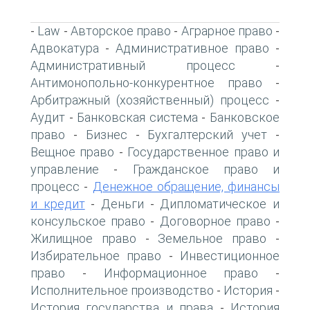
Law
Авторское право
Аграрное право
-
-
-
-
Адвокатура
Административное право
-
-
Административный процесс
-
Антимонопольно-конкурентное право
-
Арбитражный (хозяйственный) процесс
-
Аудит
Банковская система
Банковское
-
-
право
Бизнес
Бухгалтерский учет
-
-
-
Вещное право
Государственное право и
-
управление
Гражданское право и
-
процесс
Денежное обращение, финансы
-
и кредит
Деньги
Дипломатическое и
-
-
консульское право
Договорное право
-
-
Жилищное право
Земельное право
-
-
Избирательное право
Инвестиционное
-
право
Информационное право
-
-
Исполнительное производство
История
-
-
История государства и права
История
-