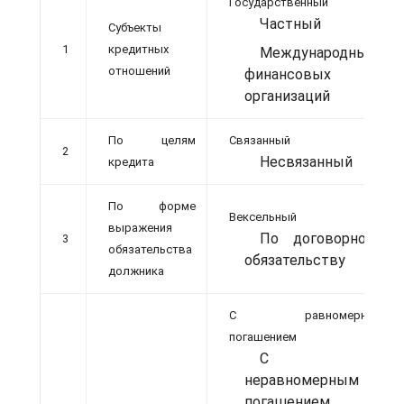
Государственный
Частный
Субъекты
1
кредитных
Международных
отношений
финансовых
организаций
По целям
Связанный
2
Несвязанный
кредита
По форме
Вексельный
выражения
По договорному
3
обязательства
обязательству
должника
С равномерным
погашением
С
неравномерным
погашением