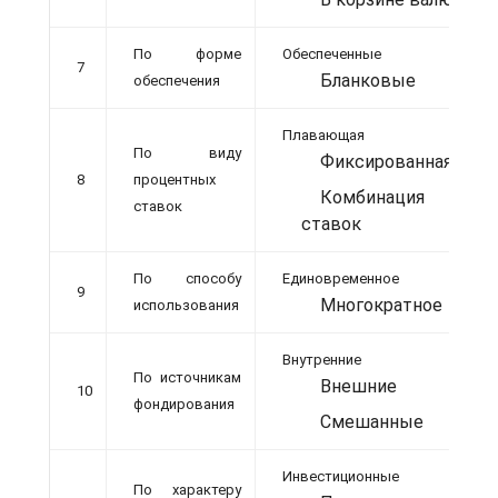
По форме
Обеспеченные
7
Бланковые
обеспечения
Плавающая
По виду
Фиксированная
8
процентных
Комбинация
ставок
ставок
По способу
Единовременное
9
Многократное
использования
Внутренние
По источникам
Внешние
10
фондирования
Смешанные
Инвестиционные
По характеру