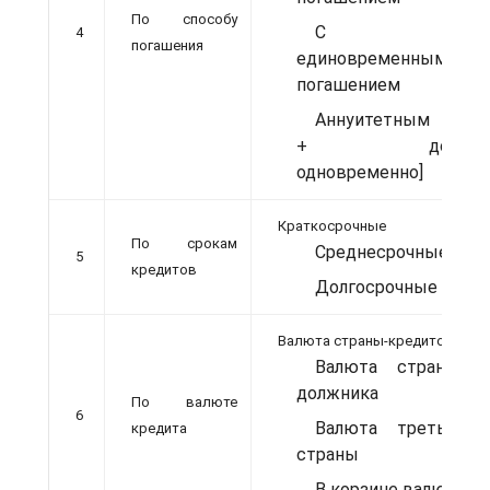
По способу
С
4
погашения
единовременным
погашением
Аннуитетным [%
+ долг
одновременно]
Краткосрочные
По срокам
Среднесрочные
5
кредитов
Долгосрочные
Валюта страны-кредитора
Валюта страны-
должника
По валюте
6
Валюта третьей
кредита
страны
В корзине валют