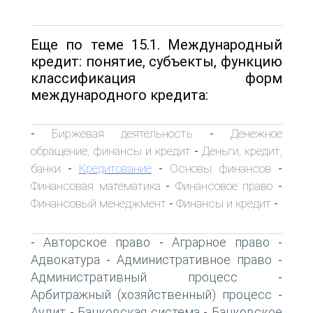
Еще по теме 15.1. Международный
кредит: понятие, субъекты, функцию
классификация форм
международного кредита:
Биржевая деятельность
Денежное
-
-
обращение, финансы и кредит
Деньги, кредит,
-
банки
Кредитование
Основы финансов
-
-
-
Финансовая математика
Финансовое право
-
-
Финансовый менеджмент
Финансы и кредит
-
-
Авторское право
Аграрное право
-
-
-
Адвокатура
Административное право
-
-
Административный процесс
-
Арбитражный (хозяйственный) процесс
-
Аудит
Банковская система
Банковское
-
-