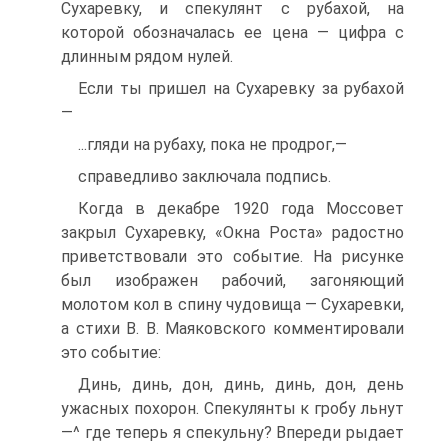
Сухаревку, и спекулянт с рубахой, на
которой обозначалась ее цена — цифра с
длинным рядом нулей.
Если ты пришел на Сухаревку за рубахой
—
...гляди на рубаху, пока не продрог,—
справедливо заключала подпись.
Когда в декабре 1920 года Моссовет
закрыл Сухаревку, «Окна Роста» радостно
приветствовали это событие. На рисунке
был изображен рабочий, загоняющий
молотом кол в спину чудовища — Сухаревки,
а стихи В. В. Маяковского комментировали
это событие:
Динь, динь, дон, динь, динь, дон, день
ужасных похорон. Спекулянты к гробу льнут
—^ где теперь я спекульну? Впереди рыдает