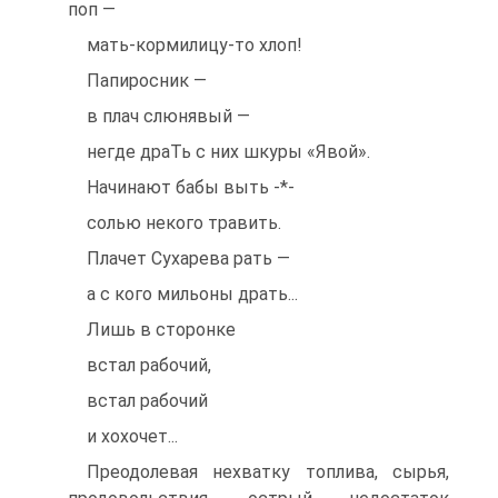
поп —
мать-кормилицу-то хлоп!
Папиросник —
в плач слюнявый —
негде драТь с них шкуры «Явой».
Начинают бабы выть -*-
солью некого травить.
Плачет Сухарева рать —
а с кого мильоны драть...
Лишь в сторонке
встал рабочий,
встал рабочий
и хохочет...
Преодолевая нехватку топлива, сырья,