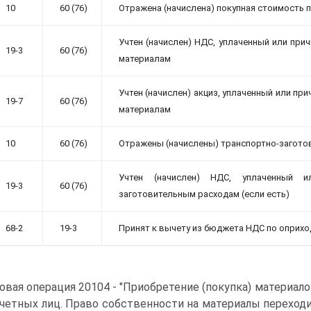
10
60 (76)
Отражена (начислена) покупная стоимость 
Учтен (начислен) НДС, уплаченный или пр
19-3
60 (76)
материалам
Учтен (начислен) акциз, уплаченный или п
19-7
60 (76)
материалам
10
60 (76)
Отражены (начислены) транспортно-заготов
Учтен (начислен) НДС, уплаченный 
19-3
60 (76)
заготовительным расходам (если есть)
68-2
19-3
Принят к вычету из бюджета НДС по оприх
овая операция 20104 - "Приобретение (покупка) материал
четных лиц. Право собственности на материалы переходи