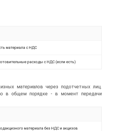
сть материала с НДС
отовительные расходы с НДС (если есть)
цизных материалов через подотчетных лиц.
лю в общем порядке - в момент передачи
подакцизного материала без НДС и акцизов