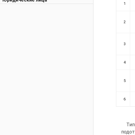
1
2
3
4
5
6
Тип
подот