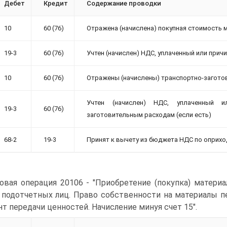
Дебет
Кредит
Содержание проводки
10
60 (76)
Отражена (начислена) покупная стоимость 
19-3
60 (76)
Учтен (начислен) НДС, уплаченный или при
10
60 (76)
Отражены (начислены) транспортно-заготов
Учтен (начислен) НДС, уплаченный 
19-3
60 (76)
заготовительным расходам (если есть)
68-2
19-3
Принят к вычету из бюджета НДС по оприх
овая операция 20106 - "Приобретение (покупка) матери
 подотчетных лиц. Право собственности на материалы п
т передачи ценностей. Начисление минуя счет 15".