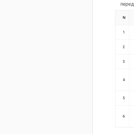
перед
N
1
2
3
4
5
6