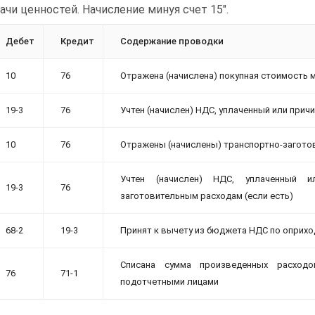
ачи ценностей. Начисление минуя счет 15".
Дебет
Кредит
Содержание проводки
10
76
Отражена (начислена) покупная стоимость 
19-3
76
Учтен (начислен) НДС, уплаченный или при
10
76
Отражены (начислены) транспортно-заготов
Учтен (начислен) НДС, уплаченный 
19-3
76
заготовительным расходам (если есть)
68-2
19-3
Принят к вычету из бюджета НДС по оприх
Списана сумма произведенных расход
76
71-1
подотчетными лицами