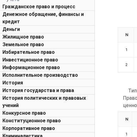
Гражданское право и процесс
Денежное обращение, финансы и
кредит
Деньги
N
Жилищное право
Земельное право
1
Избирательное право
Инвестиционное право
2
Информационное право
Исполнительное производство
История
История государства и права
Тип
История политических и правовых
Прав
учений
ценно
Конкурсное право
N
Конституционное право
Корпоративное право
1
Криминалистика