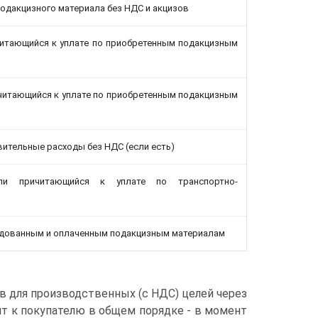
подакцизного материала без НДС и акцизов
ичитающийся к уплате по приобретенным подакцизным
ричитающийся к уплате по приобретенным подакцизным
ительные расходы без НДС (если есть)
или причитающийся к уплате по транспортно-
одованным и оплаченным подакцизным материалам
ов для производственных (с НДС) целей через
т к покупателю в общем порядке - в момент