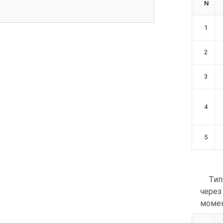
N
1
2
3
4
5
Тип
через
момен