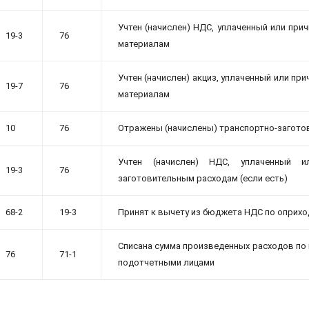
Учтен (начислен) НДС, уплаченный или пр
19-3
76
материалам
Учтен (начислен) акциз, уплаченный или п
19-7
76
материалам
10
76
Отражены (начислены) транспортно-заготов
Учтен (начислен) НДС, уплаченный 
19-3
76
заготовительным расходам (если есть)
68-2
19-3
Принят к вычету из бюджета НДС по оприх
Списана сумма произведенных расходов по
76
71-1
подотчетными лицами