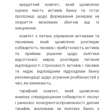
кредитний комітет, який щомісячно
оцінює якість активів банку та готує
пропозиції щодо формування резервів на
покриття можливих збитків від їх
знецінення;
комітет з питань управління активами та
пасивами, який щомісячно розглядає
собівартість пасивів і прибутковість активів
та приймає рішення щодо політики
відсоткової маржі, розглядає питання
відповідності строковості активів і пасивів
та надає відповідним підрозділам банку
рекомендації щодо усунення розбіжностей у
часі, які виникають;
тарифний комітет, який щомісячно
аналізує співвідношення собівартості послуг
і ринкової конкурентоспроможності діючих
тарифів, відповідає за політику банку з