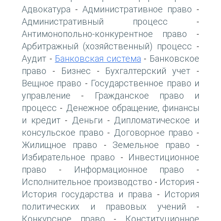
Адвокатура
Административное право
-
-
Административный процесс
-
Антимонопольно-конкурентное право
-
Арбитражный (хозяйственный) процесс
-
Аудит
Банковская система
Банковское
-
-
право
Бизнес
Бухгалтерский учет
-
-
-
Вещное право
Государственное право и
-
управление
Гражданское право и
-
процесс
Денежное обращение, финансы
-
и кредит
Деньги
Дипломатическое и
-
-
консульское право
Договорное право
-
-
Жилищное право
Земельное право
-
-
Избирательное право
Инвестиционное
-
право
Информационное право
-
-
Исполнительное производство
История
-
-
История государства и права
История
-
политических и правовых учений
-
Конкурсное право
Конституционное
-