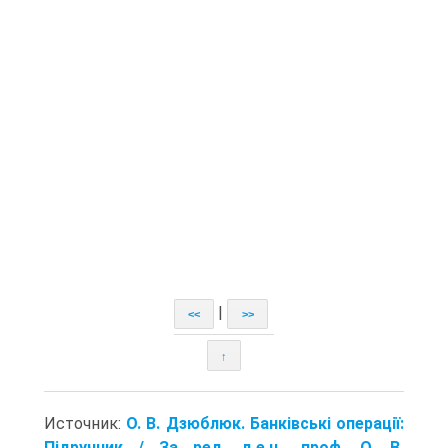
|
<<
>>
↑
Источник:
О. В. Дзюблюк. Банківські операції:
Підручник / За ред. д.е.н., проф. О. В.