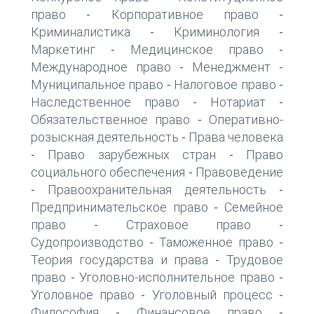
право
Корпоративное право
-
-
Криминалистика
Криминология
-
-
Маркетинг
Медицинское право
-
-
Международное право
Менеджмент
-
-
Муниципальное право
Налоговое право
-
-
Наследственное право
Нотариат
-
-
Обязательственное право
Оперативно-
-
розыскная деятельность
Права человека
-
Право зарубежных стран
Право
-
-
социального обеспечения
Правоведение
-
Правоохранительная деятельность
-
-
Предпринимательское право
Семейное
-
право
Страховое право
-
-
Судопроизводство
Таможенное право
-
-
Теория государства и права
Трудовое
-
право
Уголовно-исполнительное право
-
-
Уголовное право
Уголовный процесс
-
-
Философия
Финансовое право
-
-