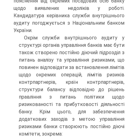
пояснення від окремих посадових осіб банку
щодо виявлених недоліків у роботі.
Кандидатура керівника служби внутрішнього
аудиту погоджується з Національним банком
України.
Окрім служби внутрішнього аудиту у
структурі органів управління банків має бути
також створено постійно діючий підрозділ з
питань аналізу та управління ризиками, що
повинен відповідати за встановлення лімітів
щодо окремих операцій, лімітів ризиків
контрпартнерів, країн контрпартнерів,
структури балансу відповідно до рішень
правління з питань політики щодо
ризикованості та прибутковості діяльності
банку. Крім цього, для забезпечення
додаткових заходів з метою управління
ризиками банки створюють постійно діючі
комітети, зокрема: