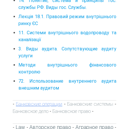
14. Понятие, система и принципы гос.
службы РФ. Виды гос. Службы.
Лекція 18.1. Правовий режим внутрішнього
ринку ЄС
11. Системи внутрішнього водопроводу та
каналізації
3. Виды аудита. Сопутствующие аудиту
услуги
Методи внутрішнього фінансового
контролю
72. Использование внутреннего аудита
внешним аудитом
Банковские операции
Банковские системы
-
-
-
Банковское дело
Банковское право
-
-
Law
Авторское право
Аграрное право
-
-
-
-