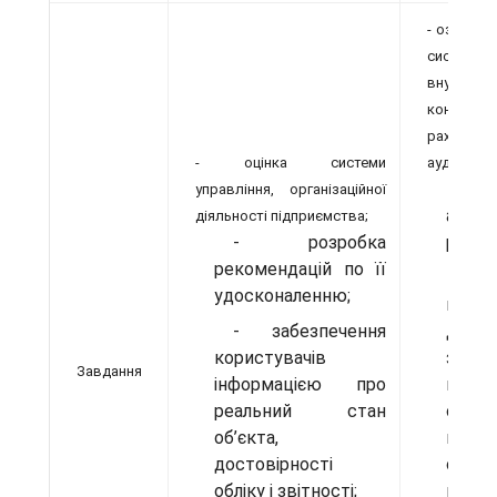
- ознайом
систем
внутрішн
контро
рахунку і
- оцінка системи
аудиту;
- 
управління, організаційної
аудит
діяльності підприємства;
- розробка
ризик
рекомендацій по її
-
удосконаленню;
встан
- забезпечення
доці
користувачів
закон
Завдання
інформацією про
госпо
реальний стан
операц
об’єкта,
вір
достовірності
об’єк
обліку і звітності;
відоб