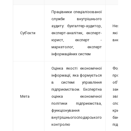
Працівники спеціалізованої
служби внутрішнього
аудиту: бухгалтер-аудитор,
Незалежн
Суб’єкти
експерт-аналітик, експерт-
які мають
юрист, експерт -
внесені д
маркетолог, експерт
інформаційних систем
Оцінка якості економічної
Формуван
інформації, яка формується
про в
в системі управління
об’єктивні
підприємством. Експертна
законніс
Мета
оцінка економічної
звітності
політики підприємства,
способу 
функціонування
кризових
внутрішньогосподарського
банкрутст
контролю
підприємс