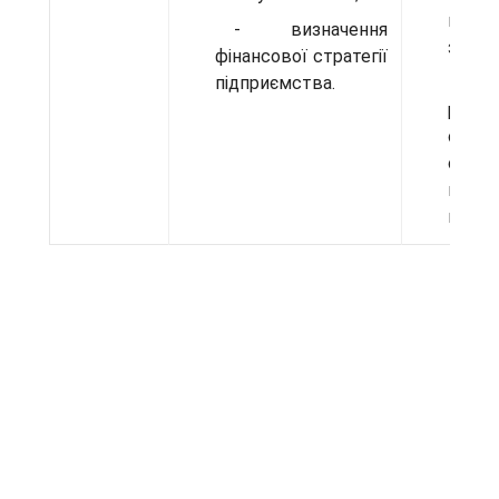
в о
- визначення
звітно
фінансової стратегії
підприємства.
- 
реком
оптим
сист
внутр
контр