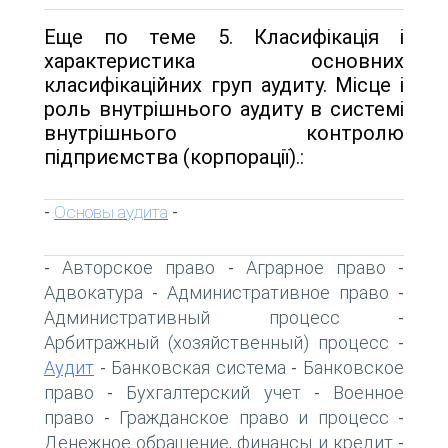
Еще по теме 5. Класифікація і
характеристика основних
класифікаційних груп аудиту. Місце і
роль внутрішнього аудиту в системі
внутрішнього контролю
підприємства (корпорації).:
Основы аудита
-
-
Авторское право
Аграрное право
-
-
-
Адвокатура
Административное право
-
-
Административный процесс
-
Арбитражный (хозяйственный) процесс
-
Аудит
Банковская система
Банковское
-
-
право
Бухгалтерский учет
Военное
-
-
право
Гражданское право и процесс
-
-
Денежное обращение, финансы и кредит
-