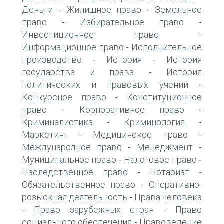
Деньги
Жилищное право
Земельное
-
-
право
Избирательное право
-
-
Инвестиционное право
-
Информационное право
Исполнительное
-
производство
История
История
-
-
государства и права
История
-
политических и правовых учений
-
Конкурсное право
Конституционное
-
право
Корпоративное право
-
-
Криминалистика
Криминология
-
-
Маркетинг
Медицинское право
-
-
Международное право
Менеджмент
-
-
Муниципальное право
Налоговое право
-
-
Наследственное право
Нотариат
-
-
Обязательственное право
Оперативно-
-
розыскная деятельность
Права человека
-
Право зарубежных стран
Право
-
-
социального обеспечения
Правоведение
-