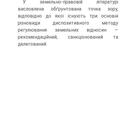
У земельно-правовій літературі
висловлена обґрунтована точка зору,
відповідно до якої існують три основні
різновиди диспозитивно­го методу
регулювання земельних відносин —
рекомендаційний, сан­кціонований та
делегований.