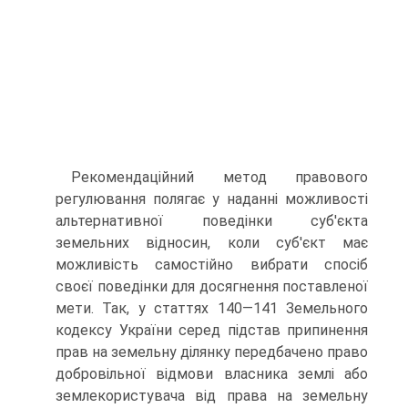
Рекомендаційний метод правового
регулювання полягає у на­данні можливості
альтернативної поведінки суб'єкта
земельних відно­син, коли суб'єкт має
можливість самостійно вибрати спосіб
своєї по­ведінки для досягнення поставленої
мети. Так, у статтях 140—141 Зе­мельного
кодексу України серед підстав припинення
прав на земельну ділянку передбачено право
добровільної відмови власника землі або
землекористувача від права на земельну