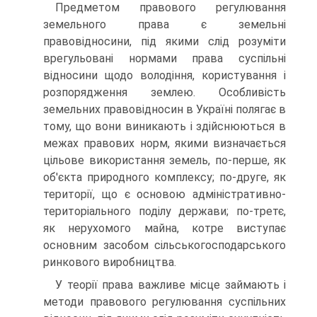
Предметом правового регулювання
земельного права є земель­ні
правовідносини, під якими слід розуміти
врегульовані нормами права суспільні
відносини щодо володіння, користування і
розпоря­дження землею. Особливість
земельних правовідносин в Україні по­лягає в
тому, що вони виникають і здійснюються в
межах правових норм, якими визначається
цільове використання земель, по-перше, як
об'єкта природного комплексу; по-друге, як
території, що є основою адміністративно-
територіального поділу держави; по-третє,
як неру­хомого майна, котре виступає
основним засобом сільськогосподарсь­кого
ринкового виробництва.
У теорії права важливе місце займають і
методи правового регу­лювання суспільних