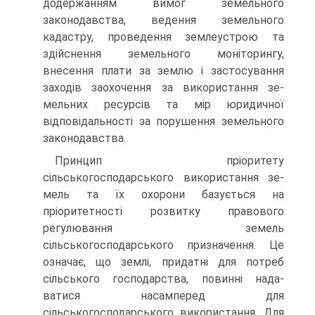
додержанням ви­мог земельного
законодавства, ведення земельного
кадастру, прове­дення землеустрою та
здійснення земельного моніторингу,
внесення плати за землю і застосування
заходів заохочення за використання зе­
мельних ресурсів та мір юридичної
відповідальності за порушення земельного
законодавства.
Принцип пріоритету
сільськогосподарського використання зе­
мель та їх охорони базується на
пріоритетності розвитку правового
регулювання земель
сільськогосподарського призначення. Це
означає, що землі, придатні для потреб
сільського господарства, повинні нада­
ватися насамперед для
сільськогосподарського використання. Для