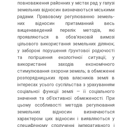
повноваження районних у містах рад у галузі
земельних відно­син визначаються міськими
радами. Правовому регулюванню земель­
них відносин притаманний весь
вищенаведений перелік методів, які
проявляються в обов'язковій вимозі
цільового використання земель­них ділянок;
у забороні порушення ґрунтової родючості
та погіршення екологічної ситуації; у
використанні заходів економічного
стимулю­вання охорони земель; в обмеженні
розпорядницьких прав власників землі в
інтересах усього суспільства з урахуванням
соціальної функції землі — її соціального
значення та об'єктивної обмеженості. При
цьо­му особливості методів регулювання
земельних відносин визначають­ся
характером цих відносин і виявляються у
специфічному сполученні імперативного і