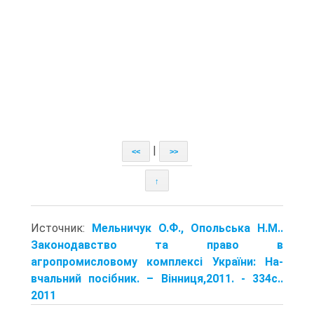
|
<<
>>
↑
Источник:
Мельничук О.Ф., Опольська Н.М..
Законодавство та право в
агропромисловому комплексі України: На­
вчальний посібник. – Вінниця,2011. - 334с..
2011