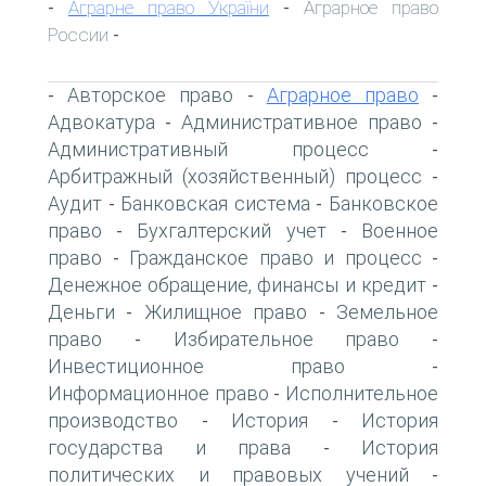
Аграрне право України
Аграрное право
-
-
России
-
Авторское право
Аграрное право
-
-
-
Адвокатура
Административное право
-
-
Административный процесс
-
Арбитражный (хозяйственный) процесс
-
Аудит
Банковская система
Банковское
-
-
право
Бухгалтерский учет
Военное
-
-
право
Гражданское право и процесс
-
-
Денежное обращение, финансы и кредит
-
Деньги
Жилищное право
Земельное
-
-
право
Избирательное право
-
-
Инвестиционное право
-
Информационное право
Исполнительное
-
производство
История
История
-
-
государства и права
История
-
политических и правовых учений
-