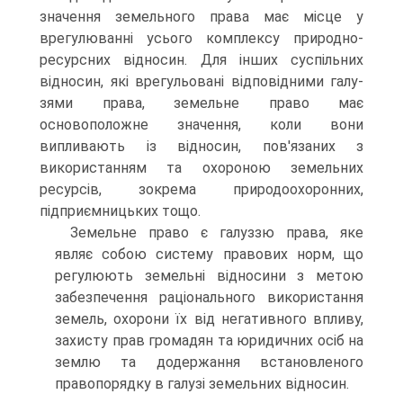
значення земельного права має міс­це у
врегулюванні усього комплексу природно-
ресурсних відносин. Для інших суспільних
відносин, які врегульовані відповідними галу­
зями права, земельне право має
основоположне значення, коли вони
випливають із відносин, пов'язаних з
використанням та охороною зе­мельних
ресурсів, зокрема природоохоронних,
підприємницьких то­що.
Земельне право є галуззю права, яке
являє собою систему пра­вових норм, що
регулюють земельні відносини з метою
забезпечення раціонального використання
земель, охорони їх від негативного впли­ву,
захисту прав громадян та юридичних осіб на
землю та додержання встановленого
правопорядку в галузі земельних відносин.