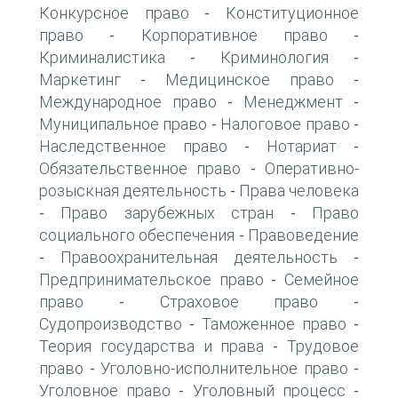
Конкурсное право
Конституционное
-
право
Корпоративное право
-
-
Криминалистика
Криминология
-
-
Маркетинг
Медицинское право
-
-
Международное право
Менеджмент
-
-
Муниципальное право
Налоговое право
-
-
Наследственное право
Нотариат
-
-
Обязательственное право
Оперативно-
-
розыскная деятельность
Права человека
-
Право зарубежных стран
Право
-
-
социального обеспечения
Правоведение
-
Правоохранительная деятельность
-
-
Предпринимательское право
Семейное
-
право
Страховое право
-
-
Судопроизводство
Таможенное право
-
-
Теория государства и права
Трудовое
-
право
Уголовно-исполнительное право
-
-
Уголовное право
Уголовный процесс
-
-