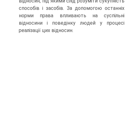
відносин, під якими слід розуміти сукупність
способів і засобів. За допомогою останніх
норми права впливають на суспільні
відносини і поведінку людей у процесі
реалізації цих відно­син.