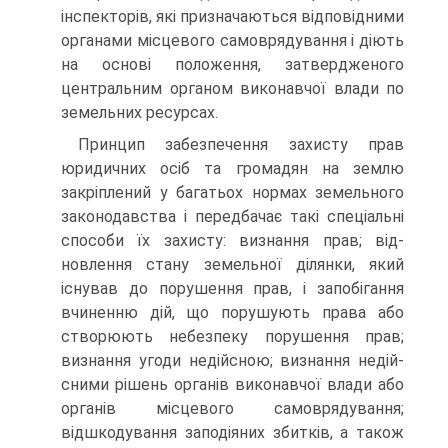
інспекторів, які призначаються відповідними
органами місцевого самоврядування і діють
на основі положення, затвердженого
центральним органом ви­конавчої влади по
земельних ресурсах.
Принцип забезпечення захисту прав
юридичних осіб та грома­дян на землю
закріплений у багатьох нормах земельного
законодавст­ва і передбачає такі спеціальні
способи їх захисту: визнання прав; від­
новлення стану земельної ділянки, який
існував до порушення прав, і запобігання
вчиненню дій, що порушують права або
створюють не­безпеку порушення прав;
визнання угоди недійсною; визнання недій­
сними рішень органів виконавчої влади або
органів місцевого са­моврядування;
відшкодування заподіяних збитків, а також