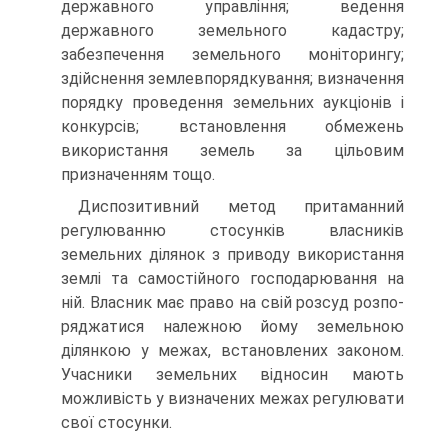
державного управління; ведення
державного земе­льного кадастру;
забезпечення земельного моніторингу;
здійснення землевпорядкування; визначення
порядку проведення земельних аук­ціонів і
конкурсів; встановлення обмежень
використання земель за цільовим
призначенням тощо.
Диспозитивний метод притаманний
регулюванню стосунків вла­сників
земельних ділянок з приводу використання
землі та самостій­ного господарювання на
ній. Власник має право на свій розсуд розпо­
ряджатися належною йому земельною
ділянкою у межах, встановле­них законом.
Учасники земельних відносин мають
можливість у ви­значених межах регулювати
свої стосунки.