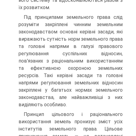
його систему та вдосконалюються разом з
їх розвитком.
Під принципами земельного права слід
розуміти закріплені чин­ним земельним
законодавством основні керівні засади, які
виражають сутність норм земельного права
та головні напрями в галузі правового
регулювання суспільних відносин,
пов'язаних з раціональним викори­станням
та ефективною охороною земельних
ресурсів. Такі керівні засади та головні
напрями регулювання земельних відносин
закріпле­ні у багатьох нормах земельного
законодавства, але найважливіші з них
виділяють особливо.
Принцип цільового і раціонального
використання земель прони­зує зміст усіх
інститутів земельного права. Цільове