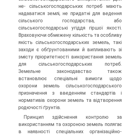
не- сільськогосподарських потреб мають
надаватися землі, не придатні для ведення
сільського господарства, або
сільськогосподарські угіддя гіршої якості.
Враховуючи обмежену кількість та особливу
якість сільськогосподарських земель, такі
заходи є обґрунтованими й випли­вають зі
змісту пріоритетності використання земель
для сільськогос­подарських потреб.
Земельне законодавство також
встановлює спеціа­льні вимоги щодо
охорони земель сільськогосподарського
призначен­ня з введенням стандартів і
нормативів охорони земель та відтворення
родючості ґрунтів.
Принцип здійснення контролю за
використанням та охороною земель полягає
в наявності спеціальних організаційно-