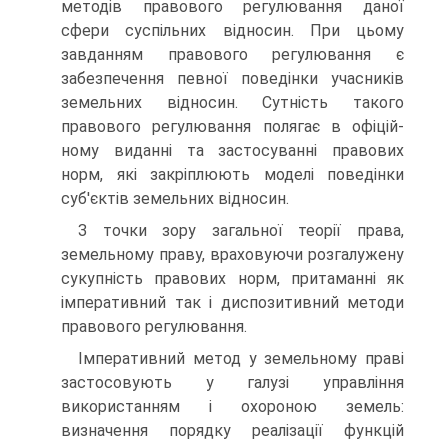
методів правового регулюван­ня даної
сфери суспільних відносин. При цьому
завданням правового регулювання є
забезпечення певної поведінки учасників
земельних відносин. Сутність такого
правового регулювання полягає в офіцій­
ному виданні та застосуванні правових
норм, які закріплюють моделі поведінки
суб'єктів земельних відносин.
З точки зору загальної теорії права,
земельному праву, врахову­ючи розгалужену
сукупність правових норм, притаманні як
імперати­вний так і диспозитивний методи
правового регулювання.
Імперативний метод у земельному праві
застосовують у галузі управління
використанням і охороною земель:
визначення порядку реалізації функцій