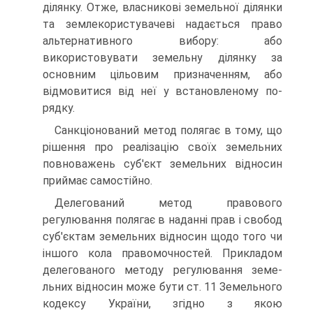
ділянку. Отже, власникові земельної ділянки
та землекористувачеві надається право
альтернати­вного вибору: або
використовувати земельну ділянку за
основним ці­льовим призначенням, або
відмовитися від неї у встановленому по­
рядку.
Санкціонований метод полягає в тому, що
рішення про реаліза­цію своїх земельних
повноважень суб'єкт земельних відносин
приймає самостійно.
Делегований метод правового
регулювання полягає в наданні прав і свобод
суб'єктам земельних відносин щодо того чи
іншого кола правомочностей. Прикладом
делегованого методу регулювання земе­
льних відносин може бути ст. 11 Земельного
кодексу України, згідно з якою