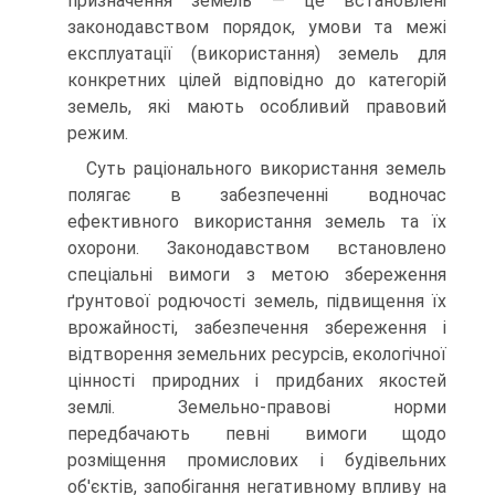
призначення зе­мель — це встановлені
законодавством порядок, умови та межі
екс­плуатації (використання) земель для
конкретних цілей відповідно до категорій
земель, які мають особливий правовий
режим.
Суть раціонального використання земель
полягає в забезпеченні водночас
ефективного використання земель та їх
охорони. Законодав­ством встановлено
спеціальні вимоги з метою збереження
ґрунтової родючості земель, підвищення їх
врожайності, забезпечення збере­ження і
відтворення земельних ресурсів, екологічної
цінності природ­них і придбаних якостей
землі. Земельно-правові норми
передбачають певні вимоги щодо
розміщення промислових і будівельних
об'єктів, запобігання негативному впливу на