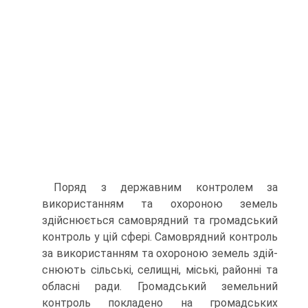
Поряд з державним контролем за
використанням та охороною земель
здійснюється самоврядний та громадський
контроль у цій сфе­рі. Самоврядний контроль
за використанням та охороною земель здій­
снюють сільські, селищні, міські, районні та
обласні ради. Громадсь­кий земельний
контроль покладено на громадських