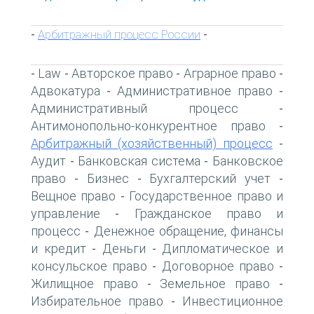
Арбитражный процесс России
-
-
Law
Авторское право
Аграрное право
-
-
-
-
Адвокатура
Административное право
-
-
Административный процесс
-
Антимонопольно-конкурентное право
-
Арбитражный (хозяйственный) процесс
-
Аудит
Банковская система
Банковское
-
-
право
Бизнес
Бухгалтерский учет
-
-
-
Вещное право
Государственное право и
-
управление
Гражданское право и
-
процесс
Денежное обращение, финансы
-
и кредит
Деньги
Дипломатическое и
-
-
консульское право
Договорное право
-
-
Жилищное право
Земельное право
-
-
Избирательное право
Инвестиционное
-