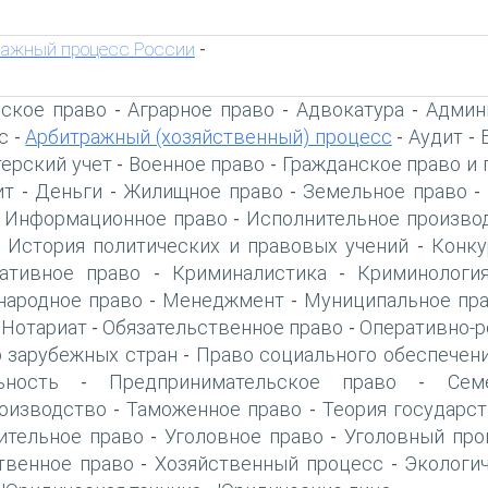
ражный процесс России
-
ское право
Аграрное право
Адвокатура
Админ
-
-
-
с
Арбитражный (хозяйственный) процесс
Аудит
-
-
-
терский учет
Военное право
Гражданское право и 
-
-
ит
Деньги
Жилищное право
Земельное право
-
-
-
-
Информационное право
Исполнительное произво
-
-
История политических и правовых учений
Конку
-
-
ативное право
Криминалистика
Криминологи
-
-
ародное право
Менеджмент
Муниципальное пр
-
-
Нотариат
Обязательственное право
Оперативно-р
-
-
-
 зарубежных стран
Право социального обеспечен
-
ьность
Предпринимательское право
Сем
-
-
оизводство
Таможенное право
Теория государст
-
-
ительное право
Уголовное право
Уголовный про
-
-
твенное право
Хозяйственный процесс
Экологи
-
-