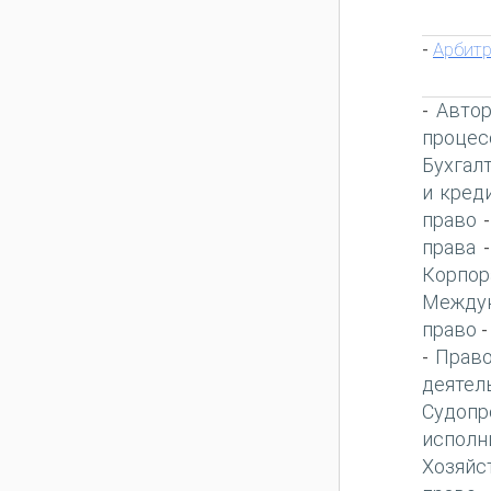
Арбит
-
Автор
-
процес
Бухгал
и кред
право
права
Корпор
Междун
право
Право
-
деятел
Судопр
исполн
Хозяйс