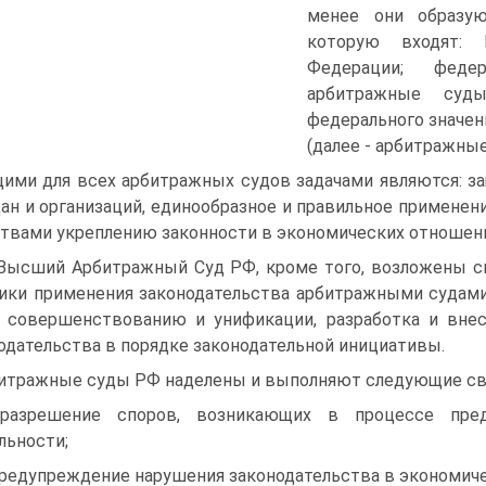
менее они образу
которую входят:
Федерации; феде
арбитражные суды
федерального значен
(далее - арбитражны
ими для всех арбитражных судов задачами являются: з
ан и организаций, единообразное и правильное применен
твами укреплению законности в экономических отношени
Высший Арбитражный Суд РФ, кроме того, возложены сп
ики применения законодательства арбитражными судами
 совершенствованию и унификации, разработка и вн
одательства в порядке законодательной инициативы.
итражные суды РФ наделены и выполняют следующие св
 разрешение споров, возникающих в процессе пред
льности;
предупреждение нарушения законодательства в экономич