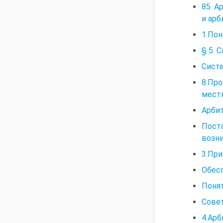
85. А
и арб
1.Пон
§ 5. 
Сист
8.Про
местн
Арбит
Пост
возни
3.При
Обесп
Понят
Сове
4.Арб