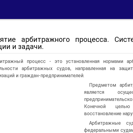
нятие арбитражного процесса. Сис
ии и задачи.
итражный процесс - это установленная нормами ар
ельности арбитражных судов, направленная на защи
изаций и граждан-предпринимателей.
Предметом арбит
является осущ
предпринимательск
Конечной целью
восстановление нару
Арбитражные су
федеральными судам