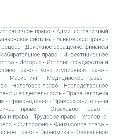
истративное право
Административный
-
Банковская система
Банковское право
-
-
процесс
Денежное обращение, финансы
-
Избирательное право
Инвестиционное
-
дство
История
История государства и
-
-
рсное право
Конституционное право
-
-
я
Маркетинг
Медицинское право
-
-
-
аво
Налоговое право
Наследственное
-
-
озыскная деятельность
Права человека
-
ия
Правоведение
Правоохранительная
-
-
ейное право
Страховое право
-
-
ва и права
Трудовое право
Уголовно-
-
-
цесс
Философия
Финансовое право
-
-
-
ческое право
Экономика
Ювенальное
-
-