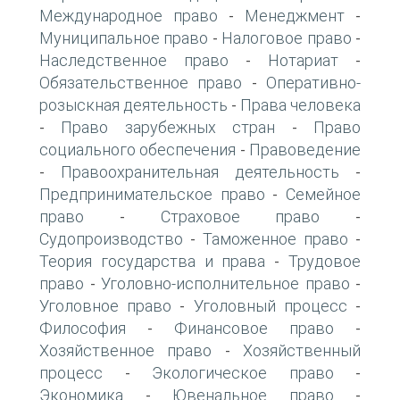
Международное право
Менеджмент
-
-
Муниципальное право
Налоговое право
-
-
Наследственное право
Нотариат
-
-
Обязательственное право
Оперативно-
-
розыскная деятельность
Права человека
-
Право зарубежных стран
Право
-
-
социального обеспечения
Правоведение
-
Правоохранительная деятельность
-
-
Предпринимательское право
Семейное
-
право
Страховое право
-
-
Судопроизводство
Таможенное право
-
-
Теория государства и права
Трудовое
-
право
Уголовно-исполнительное право
-
-
Уголовное право
Уголовный процесс
-
-
Философия
Финансовое право
-
-
Хозяйственное право
Хозяйственный
-
процесс
Экологическое право
-
-
Экономика
Ювенальное право
-
-