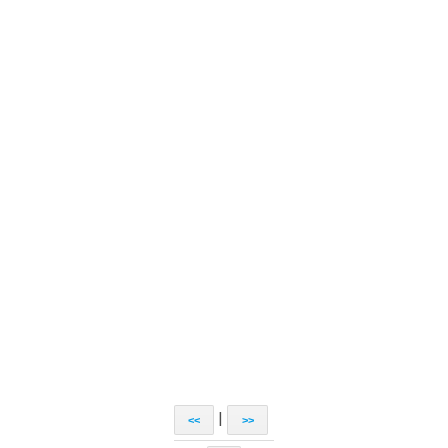
|
<<
>>