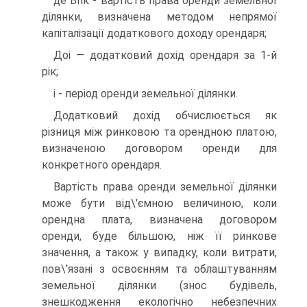
де Впк - вартість права оренди земельної
ділянки, визначена методом непрямої
капіталізації додаткового доходу орендаря;
Доі — додатковий дохід орендаря за 1-й
рік;
і - період оренди земельної ділянки.
Додатковий дохід обчислюється як
різниця між ринковою та орендною платою,
визначеною договором оренди для
конкретного орендаря.
Вартість права оренди земельної ділянки
може бути від\'ємною величиною, коли
орендна плата, визначена договором
оренди, буде більшою, ніж її ринкове
значення, а також у випадку, коли витрати,
пов\'язані з освоєнням та облаштуванням
земельної ділянки (знос будівель,
знешкодження екологічно небезпечних