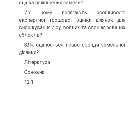
оцінка поліпшених земель?
7.У чому полягають особливості
експертної грошової оцінки ділянок для
вирощування лісу, водних та спеціалізованих
об\'єктів?
8.Як оцінюється право оренди земельної
ділянки?
Література
Основна
12.1.