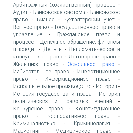
Арбитражный (хозяйственный) процесс
-
Аудит
Банковская система
Банковское
-
-
право
Бизнес
Бухгалтерский учет
-
-
-
Вещное право
Государственное право и
-
управление
Гражданское право и
-
процесс
Денежное обращение, финансы
-
и кредит
Деньги
Дипломатическое и
-
-
консульское право
Договорное право
-
-
Жилищное право
Земельное право
-
-
Избирательное право
Инвестиционное
-
право
Информационное право
-
-
Исполнительное производство
История
-
-
История государства и права
История
-
политических и правовых учений
-
Конкурсное право
Конституционное
-
право
Корпоративное право
-
-
Криминалистика
Криминология
-
-
Маркетинг
Медицинское право
-
-