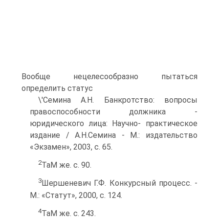
Вообще нецелесообразно пытаться
определить статус
\'Семина А.Н. Банкротство: вопросы
правоспособности должника -
юридического лица: Научно- практическое
издание / А.Н.Семина - M.: издательство
«Экзамен», 2003, с. 65.
2
TaM же. с. 90.
3
Шершеневич Г.Ф. Конкурсный процесс. -
M.: «Статут», 2000, с. 124.
4
TaM же. с. 243.