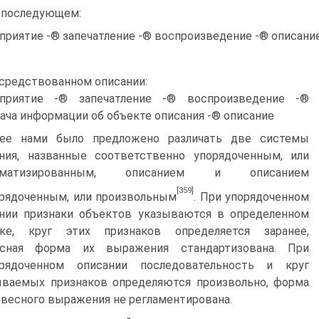
) последующем:
приятие -® запечатление -® воспроизведение -® описани
средствованном описании:
приятие -® запечатление -® воспроизведение -®
ача информации об объекте описания -® описание
ее нами было предложено различать две системы
ния, названные соответственно упорядоченным, или
ематизированным, описанием и описанием
[359]
рядоченным, или произвольным
. При упорядоченном
нии признаки объектов указываются в определенном
дке, круг этих признаков определяется заранее,
есная форма их выражения стандартизована. При
орядоченном описании последовательность и круг
ваемых признаков определяются произвольно, форма
овесного выражения не регламентирована.