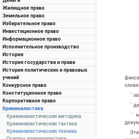
Деньги
Жилищное право
Земельное право
Избирательное право
Инвестиционное право
Информационное право
Исполнительное производство
История
История государства и права
История политических и правовых
учений
фикса
слове
Конкурсное право
Конституционное право
¨ з
Корпоративное право
¨ д
Криминалистика
¨ м
Криминалистическая методика
докум
Криминалистическая тактика
Криминалистическая техника
Эта
Основы криминалистики