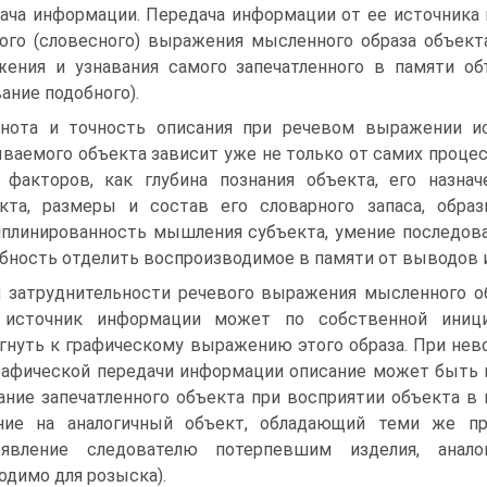
ача информации. Передача информации от ее источника
ого (словесного) выражения мысленного образа объект
ения и узнавания самого запечатленного в памяти об
вание подобного).
нота и точность описания при речевом выражении и
ваемого объекта зависит уже не только от самих процес
 факторов, как глубина познания объекта, его назнач
кта, размеры и состав его словарного запаса, обра
плинированность мышления субъекта, умение последова
бность отделить воспроизводимое в памяти от выводов и
 затруднительности речевого выражения мысленного об
 источник информации может по собственной иници
гнуть к графическому выражению этого образа. При не
рафической передачи информации описание может быть 
ание запечатленного объекта при восприятии объекта в н
ание на аналогичный объект, обладающий теми же пр
ъявление следователю потерпевшим изделия, аналог
одимо для розыска).