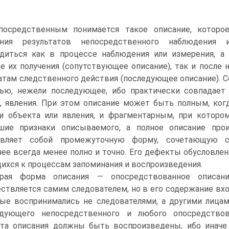
посредственным понимается такое описание, которо
ния результатов непосредственного наблюдения 
одиться как в процессе наблюдения или измерения, а
е их получения (сопутствующее описание), так и после 
атам следственного действия (по­следующее описание). 
тью, нежели последующее, ибо практически совпадае
, явления. При этом описание может быть полным, ко
ки объекта или явления, и фрагментарным, при котор
шие признаки описываемого, а полное описание прои
авляет собой промежуточную форму, сочетающую с
ее всегда менее полно и точно. Его дефекты обусловлен
ихся к процессам запоминания и воспроизведения.
орая форма описания — опосредствованное описан
ствляется самим следователем, но в его содержание вхо
ые воспринимались не следователями, а другими лицам
едующего непосредственного и любого опосредствов
та описания должны быть воспроизведены, ибо иначе 