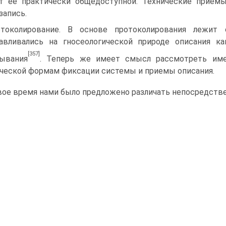
т ее практически общедоступной. Технические прием
запись.
отоколирование. В основе протоколирования лежит
авливались на гносеологической природе описания к
[357]
ывания
. Теперь же имеет смысл рассмотреть име
ческой формам фиксации системы и приемы описания.
вое время нами было предложено различать непосредств