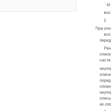
¨ в
вос
2.
При опо
вос
перед
Ран
описа
сист
неупо
описа
поря
слов
неуп
описы
их сл