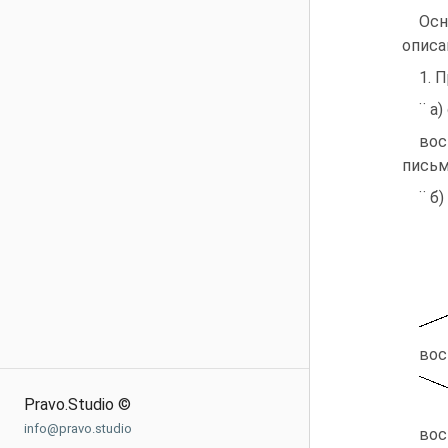
Осн
описа
1. 
¨ а
вос
пись
¨ б
вос
Pravo.Studio ©
info@pravo.studio
вос