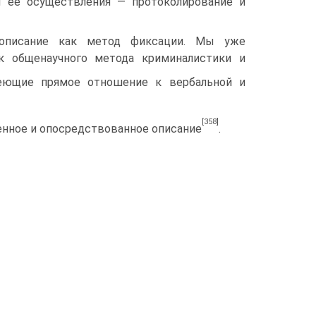
ы ее осуществления — протоколирование и
 описание как метод фиксации. Мы уже
ак общенаучного метода криминалистики и
ющие прямое отношение к вер­бальной и
[358]
енное и опосредствованное описание
.