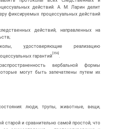
тавлять протоколы всех следственных и
цессуальных действий. А. М. Ларин делит
теру фиксируемых процессуальных действий
следственных действий, направленных на
ьств;
лы, удостоверяющие реализацию
[356]
оцессуальных гарантий
.
 распространенность вербальной формы
которые могут быть запечатлены путем их
состояния: люди, трупы, животные, вещи,
 старой и сравнительно самой простой, что