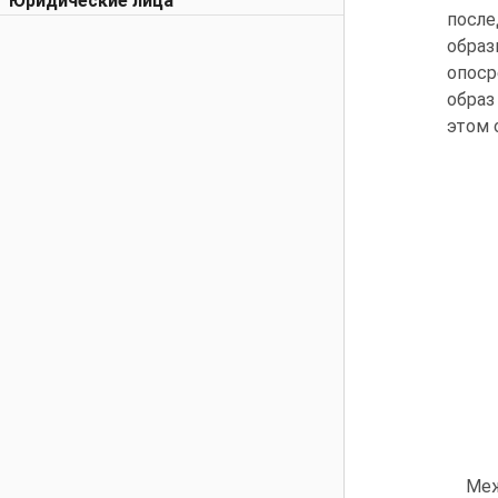
Юридические лица
посл
образ
опоср
образ
этом 
Меж