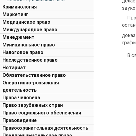
делае
Криминология
звуко
Маркетинг
Пр
Медицинское право
остан
Международное право
доказ
Менеджмент
графи
Муниципальное право
Налоговое право
В с
Наследственное право
Нотариат
Обязательственное право
Оперативно-розыскная
деятельность
Права человека
Право зарубежных стран
Право социального обеспечения
Правоведение
Правоохранительная деятельность
Предпринимательское право