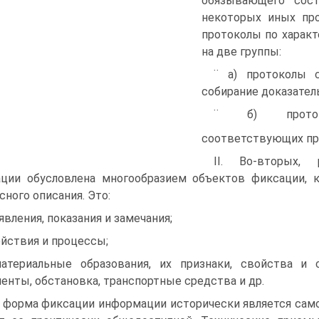
обязываю­щего сос
некоторых иных про
протоколы по харак
на две группы:
¨ а) протоколы 
собирание доказател
¨ б) протоко
соответствующих пр
II. Во-вторых,
ции обусловлена многообразием объектов фиксации, 
сного описания. Это:
аявления, показания и замечания;
ействия и процессы;
атериальные образования, их признаки, свойства и 
енты, обстановка, транспортные средства и др.
 форма фиксации информации исторически является самой