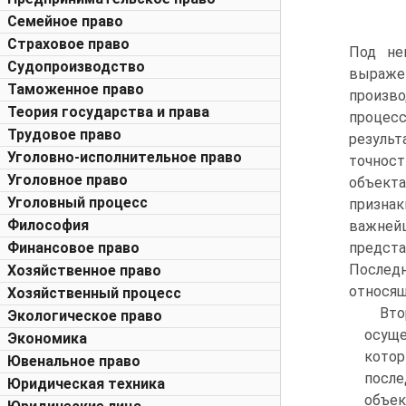
Семейное право
Страховое право
Под не
Судопроизводство
выраже
Таможенное право
произв
Теория государства и права
процесс
Трудовое право
результ
Уголовно-исполнительное право
точнос
Уголовное право
объекта
Уголовный процесс
призна
Философия
важней
Финансовое право
предст
Последн
Хозяйственное право
относящ
Хозяйственный процесс
Вт
Экологическое право
осуще
Экономика
котор
Ювенальное право
посл
Юридическая техника
объек