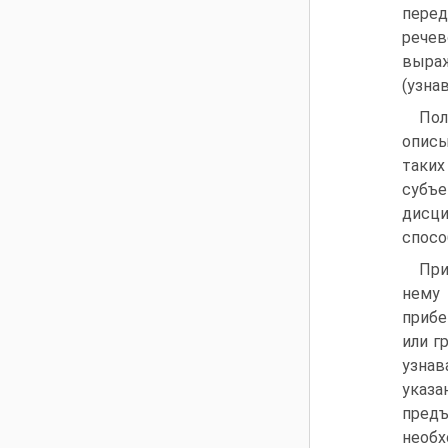
перед
речев
выраж
(узна
Пол
описы
таких
субъе
дисци
спосо
При
нему
прибе
или г
узнав
указ
пред
необх