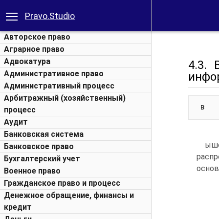
Pravo.Studio
Авторское право
Аграрное право
Адвокатура
4.3.
Административное право
инфо
Административный процесс
Арбитражный (хозяйственный)
В
процесс
Аудит
Банковская система
ыше
Банковское право
распр
Бухгалтерский учет
основ
Военное право
Гражданское право и процесс
Денежное обращение, финансы и
кредит