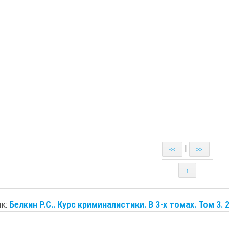
|
<<
>>
↑
к:
Белкин Р.С.. Курс криминалистики. В 3-х томах. Том 3. 