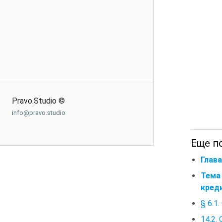
Pravo.Studio ©
info@pravo.studio
Еще п
Глав
Тема
кред
§ 6.1
14.2.