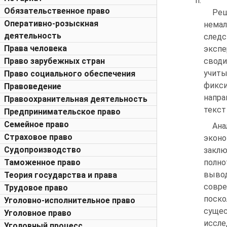
п.
Обязательственное право
Реш
Оперативно-розыскная
немал
деятельность
следс
Права человека
экспе
своди
Право зарубежных стран
учиты
Право социального обеспечения
фикси
Правоведение
напра
Правоохранительная деятельность
текст
Предпринимательское право
Семейное право
Ана
Страховое право
эконо
Судопроизводство
заклю
полно
Таможенное право
вывод
Теория государства и права
совр
Трудовое право
поск
Уголовно-исполнительное право
сущес
Уголовное право
иссле
Уголовный процесс