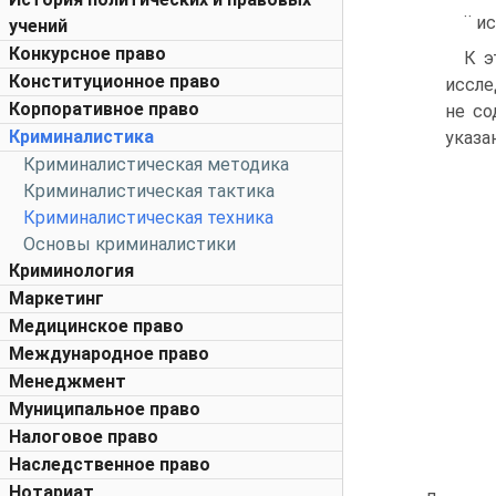
¨ и
учений
Конкурсное право
К э
Конституционное право
иссле
Корпоративное право
не со
Криминалистика
указа
Криминалистическая методика
Криминалистическая тактика
Криминалистическая техника
Основы криминалистики
Криминология
Маркетинг
Медицинское право
Международное право
Менеджмент
Муниципальное право
Налоговое право
Наследственное право
Нотариат