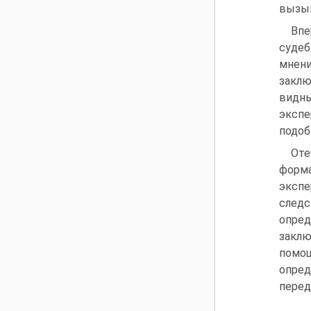
вызыв
Впе
судеб
мнени
заклю
видны
экспе
подоб
Оте
форма
экспе
следс
опред
заклю
помо
опред
перед