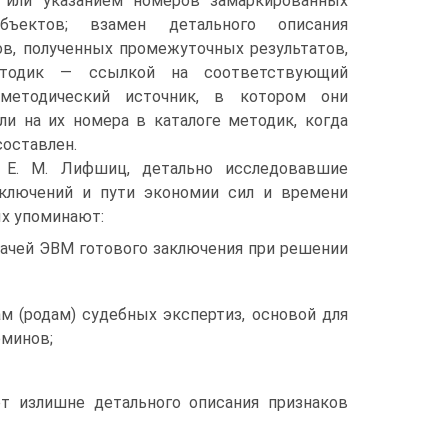
 или указанием номеров замаркированных
ъектов; взамен детального описания
в, полученных промежуточных результатов,
етодик — ссылкой на соответствующий
методический источник, в котором они
ли на их номера в каталоге методик, когда
составлен.
 Е. М. Лифшиц, детально исследовавшие
ключений и пути экономии сил и времени
ых упоминают:
дачей ЭВМ готового заключения при решении
м (родам) судебных экспертиз, основой для
рминов;
ет излишне детального описания признаков