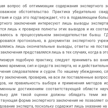
ая вопрос об оптимизации содержания экспертного з
оважное обстоятельство. Практика убедительно свид
твия и суда это подтверждает, что в подавляющем больш
ртного заключения интересуют лишь выводы эксперта
тся лишь к проверке полноты этих выводов и их соотве
валось в процессуальном законодательстве бывш. ГД
ровался протокольно, в документах экспертного учреж
влялись лишь окончательные выводы, ответы на поста
 заключения представлялся лишь в тех случаях, когда в э
лизируя подобную практику, следует принимать во вн
мию времени, сип и средств эксперта, но и действитель
чения следователем и судом. По нашему убеждению, сл
ту заключения, проверив, на все ли поставленные вопро
ов, ни правильность выбора и применения методов ис
еменным достижениям соответствующей области научн
ольку для такой оценки должны обладать теми же п
твующая форма экспертного заключения не позволяет 
дование эксперта, поскольку содержит лишь указание на 