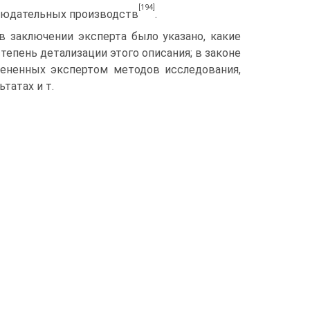
[194]
людате­льных производств
.
 в заключении эксперта было указано, какие
тепень детализации этого описания; в законе
мененных экспертом методов исследования,
татах и т.