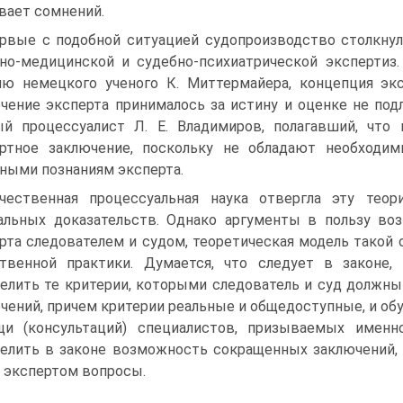
ает сомнений.
рвые с подобной ситуацией судопроизводство столкнул
но-медицинской и судебно-психиатрической экспертиз
ю немецкого ученого К. Миттермайера, концепция экс
чение эксперта принималось за истину и оценке не по
й процессуалист Л. Е. Владимиров, полагавший, что 
ртное заключение, поскольку не обладают необходи
ными познаниям эксперта.
чественная процессуальная наука отвергла эту тео
льных доказательств. Однако аргуме­нты в пользу во
рта сле­дователем и судом, теоретическая модель такой 
твенной практики. Думается, что следует в законе,
елить те критерии, которыми следователь и суд должн
чений, причем критерии реальные и общедоступные, и обу
щи (консультаций) специалистов, призываемых именн
елить в законе возможность сокращенных заключений,
 экспертом вопросы.