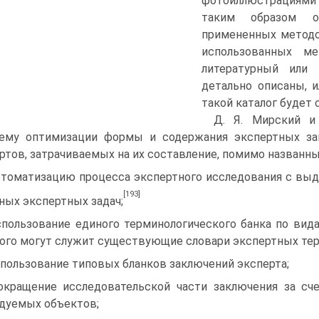
фотоиллюстрациями
таким образом об
примененных методо
использованных м
литературный или 
детально описаны, и
такой каталог будет 
Д. Я. Мирский и
лему оптимизации формы и содержания экспертных за
ртов, затрачиваемых на их составление, помимо названн
втоматизацию процесса экспертного исследования с вы
[193]
ных экспертных задач;
спользование единого терминологического банка по вида
ого могут служит существующие словари экспертных те
спользование типовых бланков заключений эксперта;
окращение исследовательской части заключения за сч
дуемых объектов;