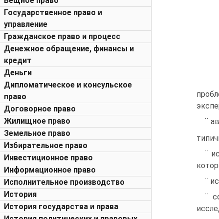
Вещное право
Государственное право и
управление
Гражданское право и процесс
Денежное обращение, финансы и
кредит
Деньги
Дипломатическое и консульское
проб
право
экспе
Договорное право
Жилищное право
¨ а
Земельное право
типич
Избирательное право
¨ и
Инвестиционное право
котор
Информационное право
¨ и
Исполнительное производство
История
¨ с
История государства и права
иссле
История политических и правовых