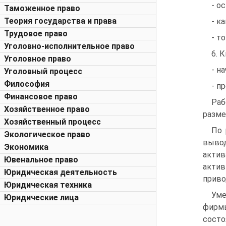
- о
Таможенное право
Теория государства и права
- к
Трудовое право
- т
Уголовно-исполнительное право
6. 
Уголовное право
- н
Уголовный процесс
Философия
- п
Финансовое право
Раб
Хозяйственное право
разме
Хозяйственный процесс
По 
Экологическое право
вывод
Экономика
актив
Ювенальное право
актив
Юридическая деятельность
приво
Юридическая техника
Уме
Юридические лица
фирмы
состо