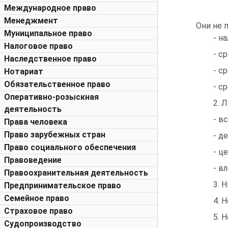
Международное право
Менеджмент
Они не 
Муниципальное право
- н
Налоговое право
- с
Наследственное право
- с
Нотариат
Обязательственное право
- с
Оперативно-розыскная
2. 
деятельность
- в
Права человека
Право зарубежных стран
- д
Право социального обеспечения
- ц
Правоведение
- в
Правоохранительная деятельность
3. 
Предпринимательское право
Семейное право
4. 
Страховое право
5. 
Судопроизводство