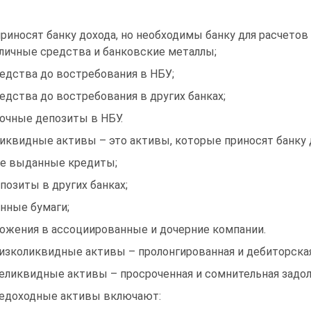
приносят банку дохода, но необходимы банку для расчетов 
аличные средства и банковские металлы;
редства до востребования в НБУ;
редства до востребования в других банках;
рочные депозиты в НБУ.
Ликвидные активы – это активы, которые приносят банку д
се выданные кредиты;
епозиты в других банках;
енные бумаги;
ложения в ассоциированные и дочерние компании.
Низколиквидные активы – пролонгированная и дебиторска
Неликвидные активы – просроченная и сомнительная задо
Недоходные активы включают: