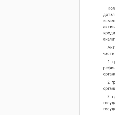
Кол
детал
измен
акти
кред
анали
Акт
части
1 г
рефин
орган
2 г
орган
3 г
госуд
госуд