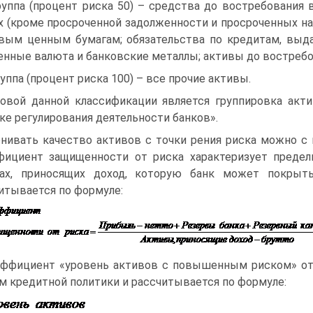
руппа (процент риска 50) – средства до востребования 
х (кроме просроченной задолженности и просроченных на
вым ценным бумагам; обязательства по кредитам, выда
енные валюта и банковские металлы; активы до востребо
руппа (процент риска 100) – все прочие активы.
овой данной классификации является группировка акт
ке регулирования деятельности банков».
нивать качество активов с точки рения риска можно с
ициент защищенности от риска характеризует преде
вах, приносящих доход, которую банк может покрыт
итывается по формуле:
ффициент «уровень активов с повышенным риском» от
м кредитной политики и рассчитывается по формуле: