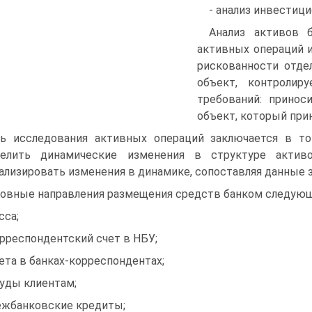
- анализ инвестици
Анализ активов б
активных операций 
рискованности отде
объект, контроли
требований: принос
объект, который при
ь исследования активных операций заключается в то
делить динамические изменения в структуре актив
ализировать изменения в динамике, сопоставляя данные з
овные направления размещения средств банком следующ
сса;
орреспондентский счет в НБУ;
чета в банках-корреспондентах;
суды клиентам;
ежбанковские кредиты;