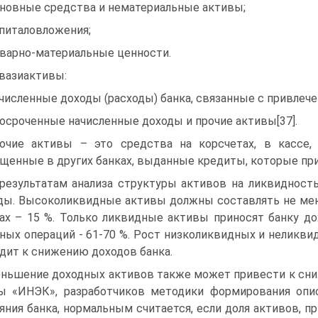
сновные средства и нематериальные активы;
апиталовложения;
оварно-материальные ценности.
Квазиактивы:
ачисленные доходы (расходы) банка, связанные с привлеч
росроченные начисленные доходы и прочие активы[37].
очие активы – это средства на корсчетах, в кассе,
щенные в других банках, выданные кредиты, которые при
результатам анализа структуры активов на ликвиднос
ы. Высоколиквидные активы должны составлять не мене
ах – 15 %. Только ликвидные активы приносят банку дох
ных операций - 61-70 %. Рост низколиквидных и неликви
дит к снижению доходов банка.
ньшение доходных активов также может привести к сни
 «ИНЭК», разработчиков методики формирования опис
яния банка, нормальным считается, если доля активов, п