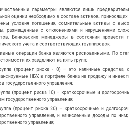
ичественные параметры являются лишь предварительн
ьной оценки необходимо в составе активов, приносящих
ены условия погашения, сомнительные активы с выс
вы, размещенные с отклонениями и нарушениями слож
итов. Банковские менеджеры в состоянии провести т
тического учета и соответствующих группировок.
ивные операции банка являются рискованными. По сте
 стоимости их разделяют на пять групп:
руппа (процент риска - 0) – это наличные средства;
ансируемые НБУ, в портфеле банка на продажу и инвес
ов государственного управления;
руппа (процент риска 10) – краткосрочные и долгосро
ам государственного управления;
руппа (процент риска 20) – краткосрочные и долгоср
арственного управления, и начисленные доходы по ним
арственного управления;