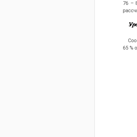
76 – 
рассч
Соо
65 % 