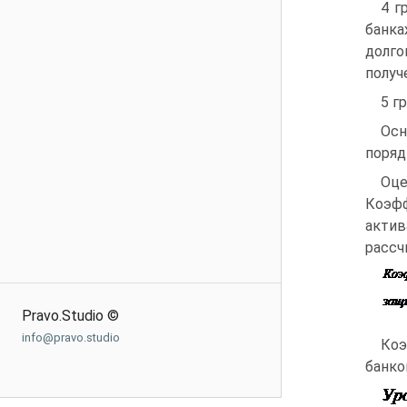
4 г
банка
долго
получ
5 г
Осн
поряд
Оце
Коэфф
акти
рассч
Pravo.Studio ©
info@pravo.studio
Коэ
банко