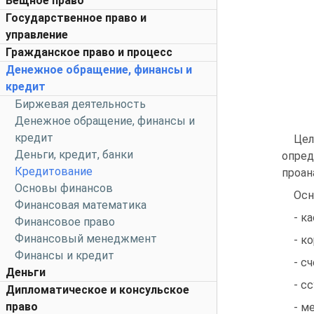
Вещное право
Государственное право и
управление
Гражданское право и процесс
Денежное обращение, финансы и
кредит
Биржевая деятельность
Денежное обращение, финансы и
кредит
Цел
Деньги, кредит, банки
опре
Кредитование
проан
Основы финансов
Осн
Финансовая математика
- ка
Финансовое право
Финансовый менеджмент
- к
Финансы и кредит
- с
Деньги
- с
Дипломатическое и консульское
право
- м