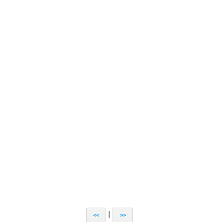
|
<<
>>