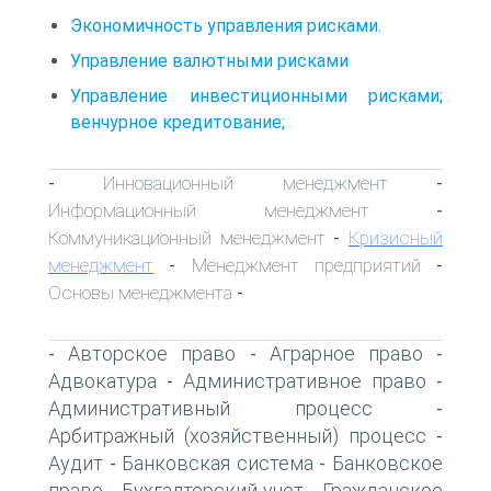
Экономичность управления рисками.
Управление валютными рисками
Управление инвестиционными рисками;
венчурное кредитование;
Инновационный менеджмент
-
-
Информационный менеджмент
-
Коммуникационный менеджмент
Кризисный
-
менеджмент
Менеджмент предприятий
-
-
Основы менеджмента
-
Авторское право
Аграрное право
-
-
-
Адвокатура
Административное право
-
-
Административный процесс
-
Арбитражный (хозяйственный) процесс
-
Аудит
Банковская система
Банковское
-
-
право
Бухгалтерский учет
Гражданское