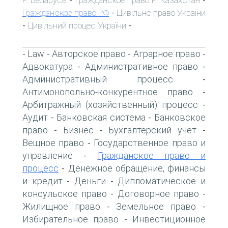
-
-
Гражданское право РФ
Цивільне право України
-
Цивільний процес України
-
-
Law
Авторское право
Аграрное право
-
-
-
-
Адвокатура
Административное право
-
-
Административный процесс
-
Антимонопольно-конкурентное право
-
Арбитражный (хозяйственный) процесс
-
Аудит
Банковская система
Банковское
-
-
право
Бизнес
Бухгалтерский учет
-
-
-
Вещное право
Государственное право и
-
управление
Гражданское право и
-
процесс
Денежное обращение, финансы
-
и кредит
Деньги
Дипломатическое и
-
-
консульское право
Договорное право
-
-
Жилищное право
Земельное право
-
-
Избирательное право
Инвестиционное
-