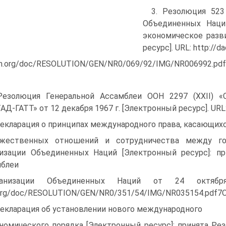
3. Резолюция 523
Объединенных Наций
экономическое разв
ресурс]. URL: http://d
un.org/doc/RESOLUTION/GEN/NR0/069/92/IMG/NR006992.pd
Резолюция Генеральной Ассамблеи ООН 2297 (XXII) «
Д-ГАТТ» от 12 декабря 1967 г. [Электронный ресурс]. URL: 
Декларация о принципах международного права, касающих
ужественных отношений и сотрудничества между го
изации Объединенных Наций [Электронный ресурс]: пр
мблеи
ганизации Объединенных Наций от 24 октября 
.org/doc/RESOLUTION/GEN/NR0/351/54/IMG/NR035154.pdf7
Декларация об установлении нового международного
номического порядка [Электронный ресурс]: принята Рез