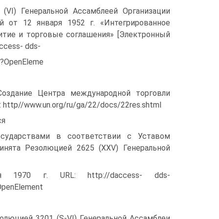
 (VI) Генеральной Ассамблеей Организации
 от 12 января 1952 г. «Интегрированное
итие и торговые соглашения» [Электронный
access- dds-
f?OpenEleme
Создание Центра международной торговли
http//www.un.org/ru/ga/22/docs/22res.shtml
ся
сударствами в соответствии с Уставом
инята Резолюцией 2625 (ХХV) Генеральной
1970 г. URL: http://daccess- dds-
OpenElement
олюцией 3201 (S-VI) Генеральной Ассамблеи