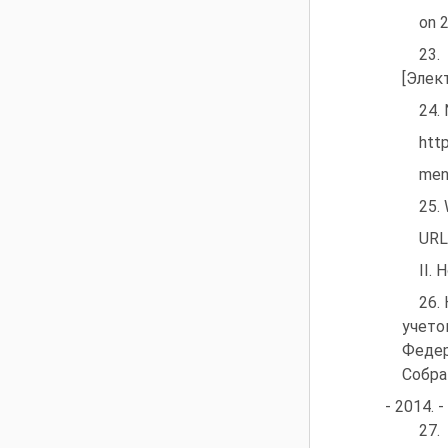
on 
23.
[Элек
24.
htt
men
25.
URL
II.
26.
учето
Федер
Собра
- 2014. -
27.