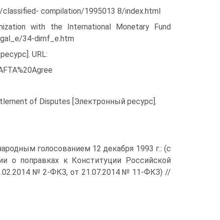
classified- compilation/1995013 8/index.html
ization with the International Monetary Fund
egal_e/34-dimf_e.htm
ресурс]. URL:
_NAFTA%20Agree
ttlement of Disputes [Электронный ресурс].
ародным голосованием 12 декабря 1993 г.: (с
ии о поправках к Конституции Российской
.02.2014 № 2-ФКЗ, от 21.07.2014 № 11-ФКЗ) //