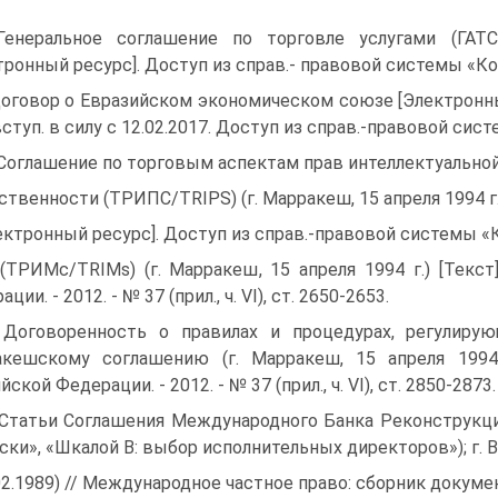
Генеральное соглашение по торговле услугами (ГАТС
тронный ресурс]. Доступ из справ.- правовой системы «Кон
Договор о Евразийском экономическом союзе [Электронный 
 вступ. в силу с 12.02.2017. Доступ из справ.-правовой си
 Соглашение по торговым аспектам прав интеллектуально
ственности (ТРИПС/TRIPS) (г. Марракеш, 15 апреля 1994 г.
ектронный ресурс]. Доступ из справ.-правовой системы 
 (ТРИМс/TRIMs) (г. Марракеш, 15 апреля 1994 г.) [Текс
ции. - 2012. - № 37 (прил., ч. VI), ст. 2650-2653.
 Договоренность о правилах и процедурах, регулиру
кешскому соглашению (г. Марракеш, 15 апреля 1994 г
ской Федерации. - 2012. - № 37 (прил., ч. VI), ст. 2850-2873.
 Статьи Соглашения Международного Банка Реконструкции
ски», «Шкалой B: выбор исполнительных директоров»); г. Ва
02.1989) // Международное частное право: сборник документов