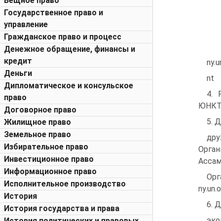
Вещное право
Государственное право и
управление
Гражданское право и процесс
Денежное обращение, финансы и
кредит
ny.
Деньги
nt
Дипломатическое и консульское
4. 
право
ЮНКТА
Договорное право
5. 
Жилищное право
Земельное право
др
Избирательное право
Орган
Инвестиционное право
Асса
Информационное право
Ор
Исполнительное производство
ny.un
История
6. 
История государства и права
эко
История политических и правовых