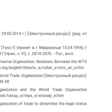
9.05.2014 г.) [Электронный ресурс]: (ред. от
кст]: (принят в г. Марракеше 15.04.1994) //
ил., ч. VI), с. 2874-2876. - Рус., англ.
nmental Organization. Relations Between the WTO
to.org/english/thewto_e/coher_e/wto_un_e.htm
World Trade Organization [Электронный ресурс].
N9-38
anization and the World Trade Organization
lish/tratop_e/trips_e/wtowip_e.htm
nization of trade to determine the legal status