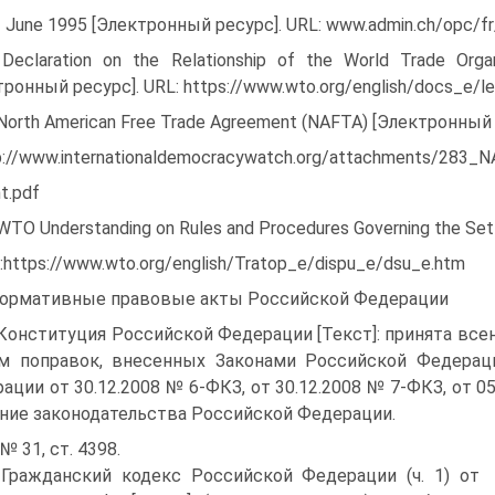
2 June 1995 [Электронный ресурс]. URL: www.admin.ch/opc/fr/
 Declaration on the Relationship of the World Trade Organ
тронный ресурс]. URL: https://www.wto.org/english/docs_e/l
 North American Free Trade Agreement (NAFTA) [Электронный 
p://www.internationaldemocracywatch.org/attachments/283
t.pdf
 WTO Understanding on Rules and Procedures Governing the Se
:https://www.wto.org/english/Tratop_e/dispu_e/dsu_e.htm
 Нормативные правовые акты Российской Федерации
 Конституция Российской Федерации [Текст]: принята всен
м поправок, внесенных Законами Российской Федерац
ации от 30.12.2008 № 6-ФКЗ, от 30.12.2008 № 7-ФКЗ, от 05
ние законодательства Российской Федерации.
 № 31, ст. 4398.
 Гражданский кодекс Российской Федерации (ч. 1) от