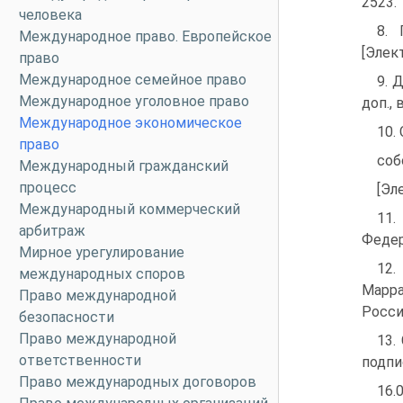
2523.
человека
8. 
Международное право. Европейское
[Элек
право
Международное семейное право
9. 
Международное уголовное право
доп.,
Международное экономическое
10.
право
соб
Международный гражданский
процесс
[Эл
Международный коммерческий
11.
арбитраж
Федера
Мирное урегулирование
12.
международных споров
Марра
Право международной
Россий
безопасности
Право международной
13.
ответственности
подпи
Право международных договоров
16.