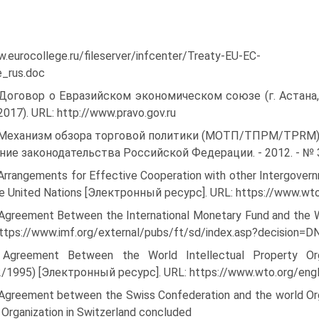
.eurocollege.ru/fileserver/infcenter/Treaty-EU-EC-
e_rus.doc
 Договор о Евразийском экономическом союзе (г. Астана, 2
2017). URL: http://www.pravo.gov.ru
 Механизм обзора торговой политики (МОТП/ТПРМ/TPRM) [Те
ие законодательства Российской Федерации. - 2012. - № 37 (пр
 Arrangements for Effective Cooperation with other Intergover
he United Nations [Электронный ресурс]. URL: https://www.w
 Agreement Between the International Monetary Fund and the 
ttps://www.imf.org/external/pubs/ft/sd/index.asp?decision=D
 Agreement Between the World Intellectual Property Org
2/1995) [Электронный ресурс]. URL: https://www.wto.org/eng
 Аgreement between the Swiss Confederation and the world Orga
 Organization in Switzerland concluded