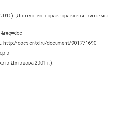
12.2010). Доступ из справ.-правовой системы
33&req=doc
: http://docs.cntd.ru/document/901771690
ор о
го Договора 2001 г.).