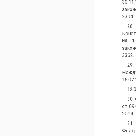
30.11
закон
2304.
28
Конст
№1-Ф
закон
3362.
29
межд
15.07.
12.
30.
от 09
2014. 
31.
Федер