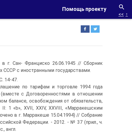
Помощь проекту
<<
↑
в г. Сан- Франциско 26.06.1945 // Сборник
х СССР с иностранными государствами.
 С. 14-47.
глашение по тарифам и торговле 1994 года
]: (вместе с Договоренностями в отношении
ом балансе, освобождения от обязательств,
II: 1 «b», XVII, XXIV, XXVIII, «Марракешским
лючено в г. Марракеше 15.04.1994) // Собрание
сийской Федерации. - 2012. - № 37 (прил., ч.
с., англ.