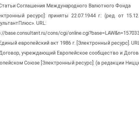
 Статьи Соглашения Международного Валютного Фонда
ектронный ресурс]: приняты 22.07.1944 г.: (ред. от 15.
ультантПлюс». URL:
p://base.consultant.ru/cons/cgi/online.cgi?base=LAW&n=1570
 Единый европейский акт 1986 г. [Электронный ресурс]. URL
 Договор, учреждающий Европейское сообщество и Догов
опейском Союзе [Электронный ресурс]: (в редакции Ниццко