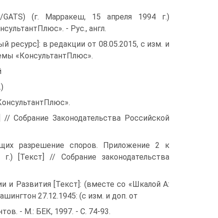
/GATS) (г. Марракеш, 15 апреля 1994 г.)
сультантПлюс». - Рус., англ.
ресурс]: в редакции от 08.05.2015, с изм. и
стемы «КонсультантПлюс».
й
)
«КонсультантПлюс».
т] // Собрание Законодательства Российской
ющих разрешение споров. Приложение 2 к
.) [Текст] // Собрание законодательства
 и Развития [Текст]: (вместе со «Шкалой A:
шингтон 27.12.1945: (с изм. и доп. от
. - М.: БЕК, 1997. - С. 74-93.