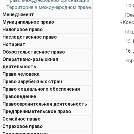
Право международных организаций
14.
Территория в международном праве
Менеджмент
[Эл
Муниципальное право
«Конс
Налоговое право
htt
Наследственное право
15.
Нотариат
16.
Обязательственное право
Оперативно-розыскная
Евр
деятельность
Права человека
Право зарубежных стран
Право социального обеспечения
Правоведение
Правоохранительная деятельность
Предпринимательское право
Семейное право
Страховое право
Судопроизводство