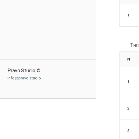
1
Тип
N
Pravo.Studio ©
info@pravo.studio
1
2
3