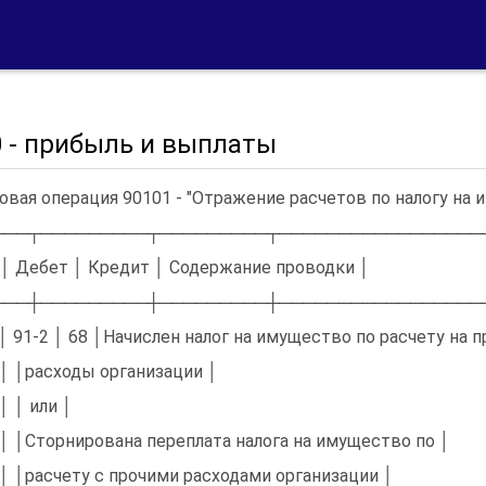
0 - прибыль и выплаты
овая операция 90101 - "Отражение расчетов по налогу на 
───┬─────────┬─────────┬─────────────────
 │ Дебет │ Кредит │ Содержание проводки │
───┼─────────┼─────────┼─────────────────
 │ 91-2 │ 68 │Начислен налог на имущество по расчету на 
 │ │расходы организации │
 │ │ или │
 │ │Сторнирована переплата налога на имущество по │
 │ │расчету с прочими расходами организации │