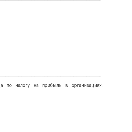
───────────────────────────────┤
│
───────────────────────────────┘
а по налогу на прибыль в организациях,