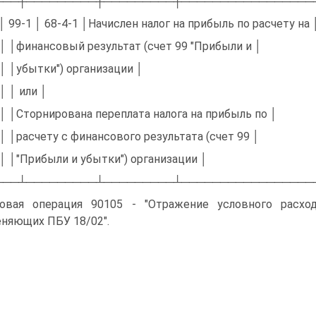
───┼─────────┼─────────┼─────────────────
 │ 99-1 │ 68-4-1 │Начислен налог на прибыль по расчету на 
 │ │финансовый результат (счет 99 "Прибыли и │
 │ │убытки") организации │
 │ │ или │
 │ │Сторнирована переплата налога на прибыль по │
 │ │расчету с финансового результата (счет 99 │
 │ │"Прибыли и убытки") организации │
───┴─────────┴─────────┴─────────────────
овая операция 90105 - "Отражение условного расход
няющих ПБУ 18/02".