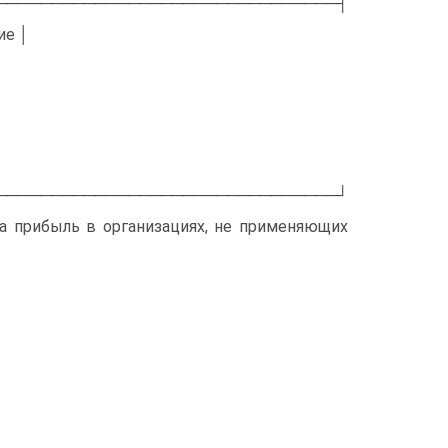
───────────────────────────────┤
ие │
───────────────────────────────┘
на прибыль в организациях, не применяющих