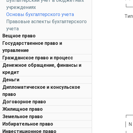
Бухгалтерский учет в бюджетных
└─
учреждениях
Основы бухгалтерского учета
Тип
Правовые аспекты бухгалтерского
учета
Вещное право
Государственное право и
управление
Гражданское право и процесс
Денежное обращение, финансы и
кредит
Деньги
Дипломатическое и консульское
право
Договорное право
Жилищное право
┌─
Земельное право
Избирательное право
│ N
Инвестиционное право