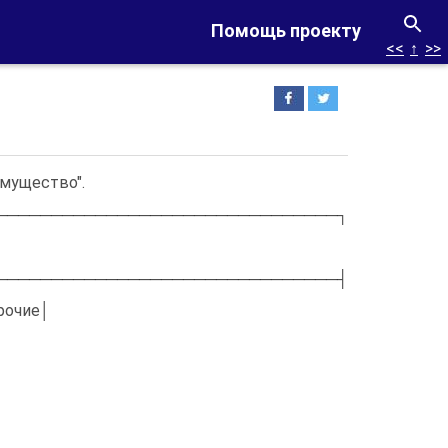
Помощь проекту
<<
↑
>>
имущество".
───────────────────────────────┐
───────────────────────────────┤
прочие│