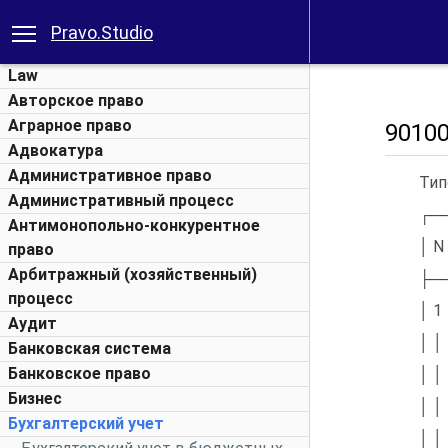
Pravo.Studio
Law
Авторское право
Аграрное право
9010
Адвокатура
Административное право
Тип
Административный процесс
┌─
Антимонопольно-конкурентное
│ N
право
Арбитражный (хозяйственный)
├─
процесс
│ 1
Аудит
│ │
Банковская система
Банковское право
│ │
Бизнес
│ │
Бухгалтерский учет
│ │