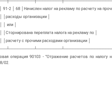
───┼─────────┼─────────┼─────────────────
 │ 91-2 │ 68 │Начислен налог на рекламу по расчету на проч
 │ │расходы организации │
 │ │ или │
 │ │Сторнирована переплата налога на рекламу по │
 │ │расчету с прочими расходами организации │
───┴─────────┴─────────┴─────────────────
овая операция 90103 - "Отражение расчетов по налогу 
8/02.