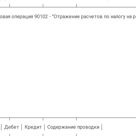
───┴─────────┴─────────┴─────────────────
овая операция 90102 - "Отражение расчетов по налогу на р
───┬─────────┬─────────┬─────────────────
 │ Дебет │ Кредит │ Содержание проводки │