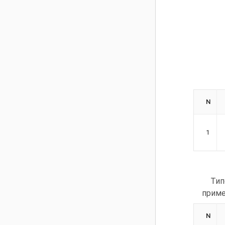
N
1
Тип
приме
N