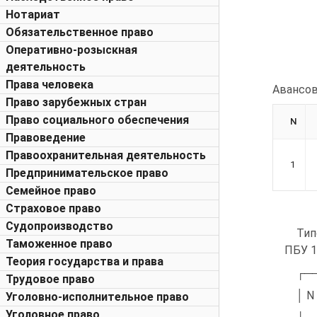
Нотариат
Обязательственное право
Оперативно-розыскная
деятельность
Права человека
Авансов
Право зарубежных стран
Право социального обеспечения
N
Правоведение
Правоохранительная деятельность
1
Предпринимательское право
Семейное право
Страховое право
Судопроизводство
Тип
Таможенное право
ПБУ 1
Теория государства и права
┌─
Трудовое право
│ N
Уголовно-исполнительное право
Уголовное право