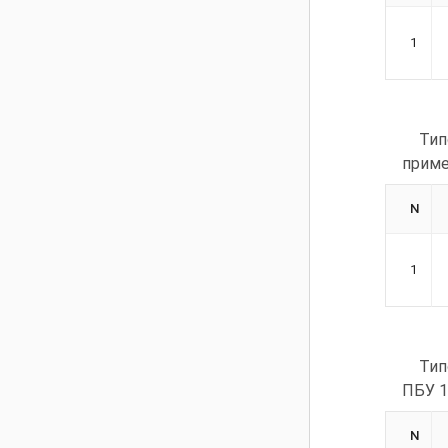
1
Тип
приме
N
1
Тип
ПБУ 1
N