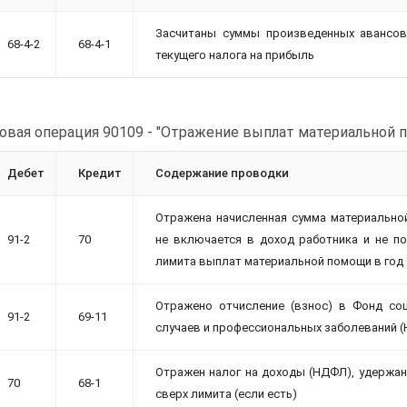
Засчитаны суммы произведенных авансов
68-4-2
68-4-1
текущего налога на прибыль
овая операция 90109 - "Отражение выплат материальной 
Дебет
Кредит
Содержание проводки
Отражена начисленная сумма материально
91-2
70
не включается в доход работника и не п
лимита выплат материальной помощи в год
Отражено отчисление (взнос) в Фонд соц
91-2
69-11
случаев и профессиональных заболеваний (
Отражен налог на доходы (НДФЛ), удержа
70
68-1
сверх лимита (если есть)