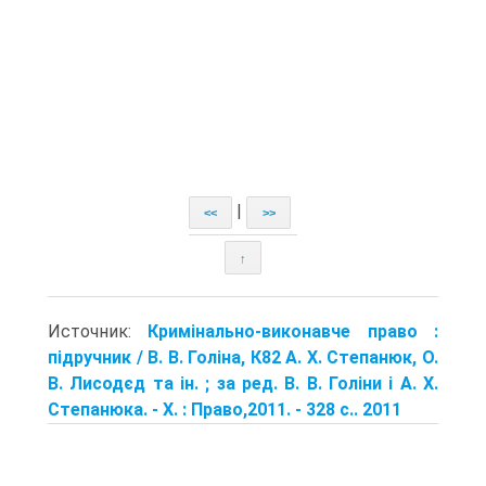
|
<<
>>
↑
Источник:
Кримінально-виконавче право :
підручник / В. В. Голіна, К82 А. Х. Степанюк, О.
В. Лисодєд та ін. ; за ред. В. В. Голіни і А. Х.
Сте­панюка. - Х. : Право,2011. - 328 с.. 2011