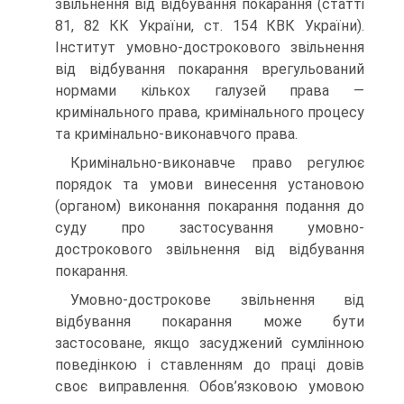
звільнення від відбування пока­рання (статті
81, 82 КК України, ст. 154 КВК України).
Інститут умовно-дострокового звільнення
від відбування покарання врегульо­ваний
нормами кількох галузей права —
кримінального права, кри­мінального процесу
та кримінально-виконавчого права.
Кримінально-виконавче право регулює
порядок та умови вине­сення установою
(органом) виконання покарання подання до
суду про застосування умовно-
дострокового звільнення від відбування
пока­рання.
Умовно-дострокове звільнення від
відбування покарання може бути
застосоване, якщо засуджений сумлінною
поведінкою і ставлен­ням до праці довів
своє виправлення. Обов’язковою умовою