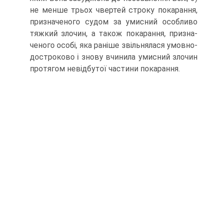
не менше трьох чвертей строку покарання,
призначеного су­дом за умисний особливо
тяжкий злочин, а також покарання, призна­
ченого особі, яка раніше звільнялася умовно-
достроково і знову вчинила умисний злочин
протягом невідбутої частини покарання.