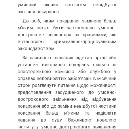
умисний злочин протягом невідбутої
частини покарання.
До осіб, яким покарання замінене більш
м’яким, може бути за­стосоване умовно-
дострокове звільнення за правилами, які
встанов­лені кримінально-процесуальним
законодавством.
За наявності вказаних підстав орган або
установа виконання по­карань спільно із
спостережною комісією або службою у
справах неповнолітніх забов’язані в місячний
строк розглянути питання щодо можливості
представлення засудженого до умовно-
дострокового звільнення від відбування
покарання або до заміни невідбутої части­ни
покарання більш м’яким та надіслати
подання до суду. Важливою новелою
інституту умовно-дострокового звільнення