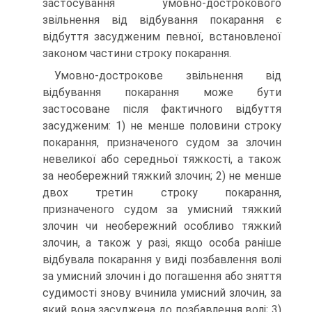
застосу­вання умовно-дострокового
звільнення від відбування покарання є
відбуття засудженим певної, встановленої
законом частини строку покарання.
Умовно-дострокове звільнення від
відбування покарання може бути
застосоване після фактичного відбуття
засудженим: 1) не менше половини строку
покарання, призначеного судом за злочин
невеликої або середньої тяжкості, а також
за необережний тяжкий злочин; 2) не менше
двох третин строку покарання,
призначеного судом за умисний тяжкий
злочин чи необережний особливо тяжкий
злочин, а також у разі, якщо особа раніше
відбувала покарання у виді позбавлення волі
за умисний злочин і до погашення або зняття
судимості знову вчинила умисний злочин, за
який вона засуджена до позбавлення волі; 3)