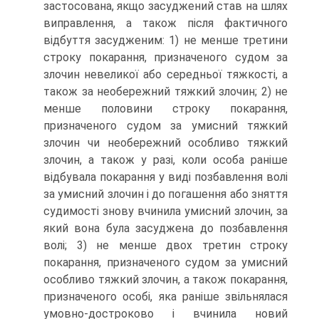
застосована, якщо засуджений став на шлях
виправ­лення, а також після фактичного
відбуття засудженим: 1) не менше третини
строку покарання, призначеного судом за
злочин невеликої або середньої тяжкості, а
також за необережний тяжкий злочин; 2) не
менше половини строку покарання,
призначеного судом за умисний тяжкий
злочин чи необережний особливо тяжкий
злочин, а також у разі, коли особа раніше
відбувала покарання у виді позбавлення волі
за умисний злочин і до погашення або зняття
судимості знову вчинила умисний злочин, за
який вона була засуджена до позбавлен­ня
волі; 3) не менше двох третин строку
покарання, призначеного судом за умисний
особливо тяжкий злочин, а також покарання,
при­значеного особі, яка раніше звільнялася
умовно-достроково і вчини­ла новий