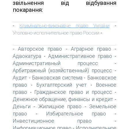
звільнення від відбування
покарання:
Кримінально-виконавче право України
-
-
Уголовно-исполнительное право России
-
Авторское право
Аграрное право
-
-
-
Адвокатура
Административное право
-
-
Административный процесс
-
Арбитражный (хозяйственный) процесс
-
Аудит
Банковская система
Банковское
-
-
право
Бухгалтерский учет
Военное
-
-
право
Гражданское право и процесс
-
-
Денежное обращение, финансы и кредит
-
Деньги
Жилищное право
Земельное
-
-
право
Избирательное право
-
-
Инвестиционное право
-
Информационное право
Исполнительное
-