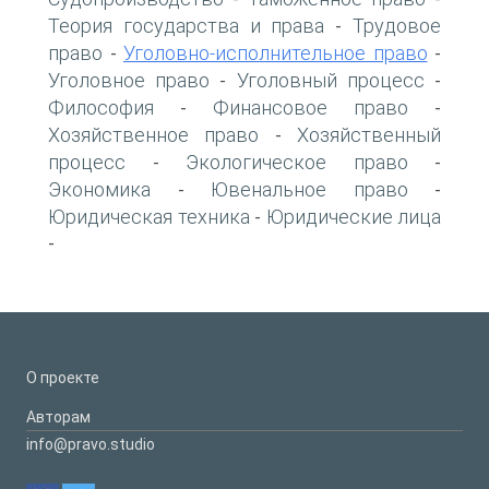
Теория государства и права
Трудовое
-
право
Уголовно-исполнительное право
-
-
Уголовное право
Уголовный процесс
-
-
Философия
Финансовое право
-
-
Хозяйственное право
Хозяйственный
-
процесс
Экологическое право
-
-
Экономика
Ювенальное право
-
-
Юридическая техника
Юридические лица
-
-
О проекте
Авторам
info@pravo.studio