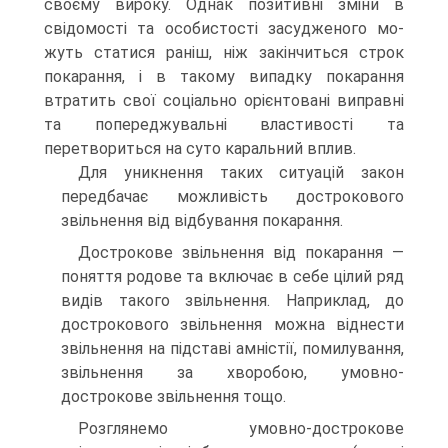
своєму вироку. Однак позитивні зміни в
свідомості та особистості засудженого мо­
жуть статися раніш, ніж закінчиться строк
покарання, і в такому ви­падку покарання
втратить свої соціально орієнтовані виправні
та попереджувальні властивості та
перетвориться на суто каральний вплив.
Для уникнення таких ситуацій закон
передбачає можливість до­строкового
звільнення від відбування покарання.
Дострокове звільнення від покарання —
поняття родове та вклю­чає в себе цілий ряд
видів такого звільнення. Наприклад, до
достро­кового звільнення можна віднести
звільнення на підставі амністії, помилування,
звільнення за хворобою, умовно-
дострокове звільнен­ня тощо.
Розглянемо умовно-дострокове