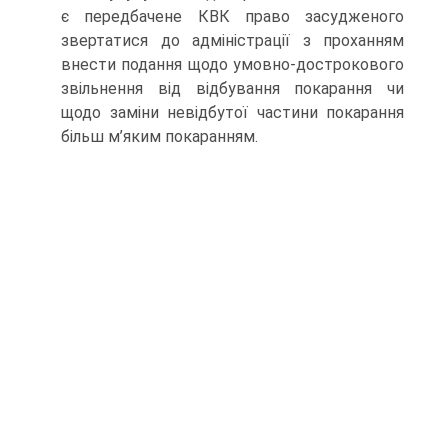
є передбачене КВК право засудженого
звертатися до адміністрації з проханням
вне­сти подання щодо умовно-дострокового
звільнення від відбування покарання чи
щодо заміни невідбутої частини покарання
більш м’яким покаранням.