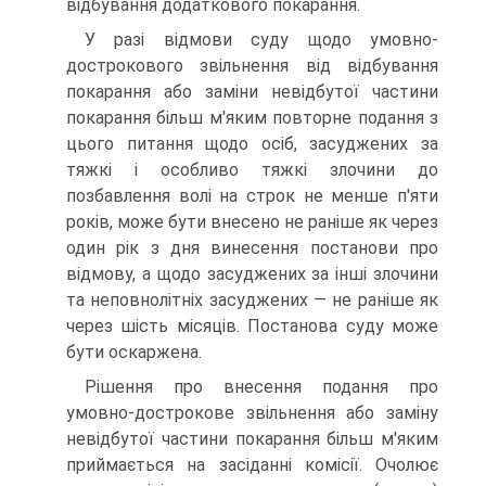
відбування додаткового покарання.
У разі відмови суду щодо умовно-
дострокового звільнення від відбування
покарання або заміни невідбутої частини
покарання більш м'яким повторне подання з
цього питання щодо осіб, засуджених за
тяжкі і особливо тяжкі злочини до
позбавлення волі на строк не мен­ше п'яти
років, може бути внесено не раніше як через
один рік з дня винесення постанови про
відмову, а щодо засуджених за інші зло­чини
та неповнолітніх засуджених — не раніше як
через шість міся­ців. Постанова суду може
бути оскаржена.
Рішення про внесення подання про
умовно-дострокове звільнення або заміну
невідбутої частини покарання більш м'яким
приймається на засіданні комісії. Очолює