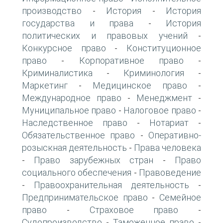
производство
История
История
-
-
государства и права
История
-
политических и правовых учений
-
Конкурсное право
Конституционное
-
право
Корпоративное право
-
-
Криминалистика
Криминология
-
-
Маркетинг
Медицинское право
-
-
Международное право
Менеджмент
-
-
Муниципальное право
Налоговое право
-
-
Наследственное право
Нотариат
-
-
Обязательственное право
Оперативно-
-
розыскная деятельность
Права человека
-
Право зарубежных стран
Право
-
-
социального обеспечения
Правоведение
-
Правоохранительная деятельность
-
-
Предпринимательское право
Семейное
-
право
Страховое право
-
-
Судопроизводство
Таможенное право
-
-